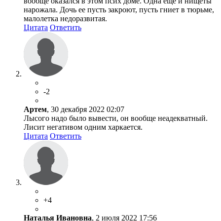
вообще оказался в этом псих доме. Одна еще и нищеты
нарожала. Дочь ее пусть закроют, пусть гниет в тюрьме,
малолетка недоразвитая.
Цитата
Ответить
-2
Артем
, 30 декабря 2022 02:07
Лысого надо было вывести, он вообще неадекватный.
Лисит негативом одним харкается.
Цитата
Ответить
+4
Наталья Ивановна
, 2 июля 2022 17:56