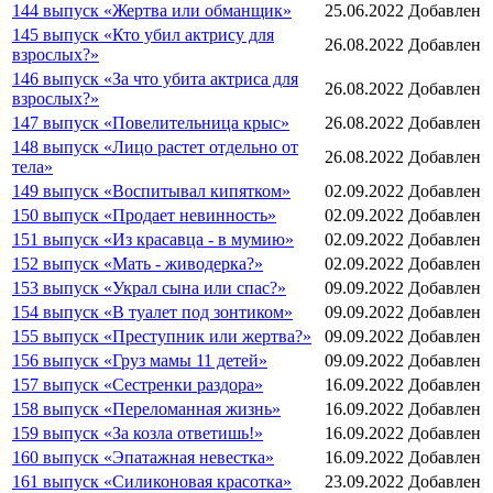
144 выпуск «Жертва или обманщик»
25.06.2022
Добавлен
145 выпуск «Кто убил актрису для
26.08.2022
Добавлен
взрослых?»
146 выпуск «За что убита актриса для
26.08.2022
Добавлен
взрослых?»
147 выпуск «Повелительница крыс»
26.08.2022
Добавлен
148 выпуск «Лицо растет отдельно от
26.08.2022
Добавлен
тела»
149 выпуск «Воспитывал кипятком»
02.09.2022
Добавлен
150 выпуск «Продает невинность»
02.09.2022
Добавлен
151 выпуск «Из красавца - в мумию»
02.09.2022
Добавлен
152 выпуск «Мать - живодерка?»
02.09.2022
Добавлен
153 выпуск «Украл сына или спас?»
09.09.2022
Добавлен
154 выпуск «В туалет под зонтиком»
09.09.2022
Добавлен
155 выпуск «Преступник или жертва?»
09.09.2022
Добавлен
156 выпуск «Груз мамы 11 детей»
09.09.2022
Добавлен
157 выпуск «Сестренки раздора»
16.09.2022
Добавлен
158 выпуск «Переломанная жизнь»
16.09.2022
Добавлен
159 выпуск «За козла ответишь!»
16.09.2022
Добавлен
160 выпуск «Эпатажная невестка»
16.09.2022
Добавлен
161 выпуск «Силиконовая красотка»
23.09.2022
Добавлен