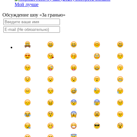
Мой лучше
Обсуждение шоу «За гранью»