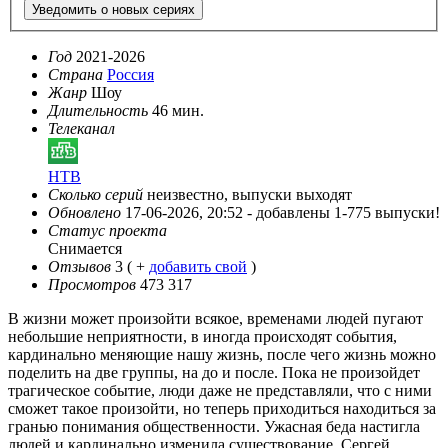
Уведомить о новых сериях
Год
2021-2026
Страна
Россия
Жанр
Шоу
Длительность
46 мин.
Телеканал
НТВ
Сколько серий
неизвестно, выпуски выходят
Обновлено
17-06-2026, 20:52 -
добавлены 1-775 выпуски!
Статус проекта
Снимается
Отзывов
3
( +
добавить свой
)
Просмотров
473 317
В жизни может произойти всякое, временами людей пугают
небольшие неприятности, в иногда происходят события,
кардинально меняющие нашу жизнь, после чего жизнь можно
поделить на две группы, на до и после. Пока не произойдет
трагическое событие, люди даже не представляли, что с ними
сможет такое произойти, но теперь приходиться находиться за
гранью понимания общественности. Ужасная беда настигла
людей и кардинально изменила существование. Сергей