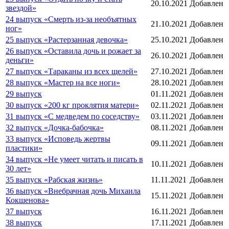
20.10.2021
Добавлен
звездой»
24 выпуск «Смерть из-за необъятных
21.10.2021
Добавлен
ног»
25 выпуск «Растерзанная девочка»
25.10.2021
Добавлен
26 выпуск «Оставила дочь и рожает за
26.10.2021
Добавлен
деньги»
27 выпуск «Тараканы из всех щелей»
27.10.2021
Добавлен
28 выпуск «Мастер на все ноги»
28.10.2021
Добавлен
29 выпуск
01.11.2021
Добавлен
30 выпуск «200 кг проклятия матери»
02.11.2021
Добавлен
31 выпуск «С медведем по соседству»
03.11.2021
Добавлен
32 выпуск «Дочка-бабочка»
08.11.2021
Добавлен
33 выпуск «Исповедь жертвы
09.11.2021
Добавлен
пластики»
34 выпуск «Не умеет читать и писать в
10.11.2021
Добавлен
30 лет»
35 выпуск «Рабская жизнь»
11.11.2021
Добавлен
36 выпуск «Внебрачная дочь Михаила
15.11.2021
Добавлен
Кокшенова»
37 выпуск
16.11.2021
Добавлен
38 выпуск
17.11.2021
Добавлен