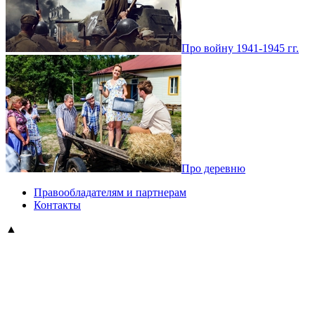
Про войну 1941-1945 гг.
Про деревню
Правообладателям и партнерам
Контакты
▲