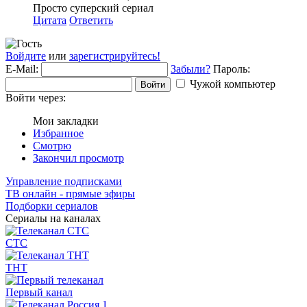
Просто суперский сериал
Цитата
Ответить
Войдите
или
зарегистрируйтесь!
E-Mail:
Забыли?
Пароль:
Чужой компьютер
Войти
Войти через:
Мои закладки
Избранное
Смотрю
Закончил просмотр
Управление подписками
ТВ онлайн - прямые эфиры
Подборки сериалов
Сериалы на каналах
СТС
ТНТ
Первый канал