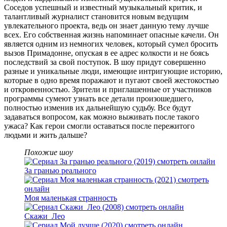
Соседов успешный и известный музыкальный критик, и
талантливый журналист становится новым ведущим
увлекательного проекта, ведь он знает данную тему лучше
всех. Его собственная жизнь напоминает опасные качели. Он
является одним из немногих человек, который сумел бросить
вызов Примадонне, опуская в ее адрес колкости и не боясь
последствий за свой поступок. В шоу придут совершенно
разные и уникальные люди, имеющие интригующие историю,
которые в одно время поражают и пугают своей жестокостью
и откровенностью. Зрители и приглашенные от участников
программы сумеют узнать все детали произошедшего,
полностью изменив их дальнейшую судьбу. Все будут
задаваться вопросом, как можно выживать после такого
ужаса? Как герои смогли оставаться после пережитого
людьми и жить дальше?
Похожие шоу
За гранью реального
Моя маленькая странность
Скажи_Лео