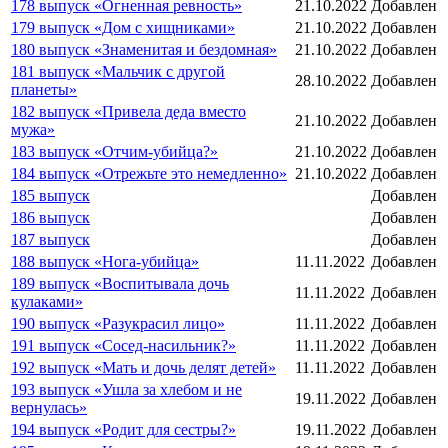
178 выпуск «Огненная ревность»
21.10.2022
Добавлен
179 выпуск «Дом с хищниками»
21.10.2022
Добавлен
180 выпуск «Знаменитая и бездомная»
21.10.2022
Добавлен
181 выпуск «Мальчик с другой
28.10.2022
Добавлен
планеты»
182 выпуск «Привела деда вместо
21.10.2022
Добавлен
мужа»
183 выпуск «Отчим-убийца?»
21.10.2022
Добавлен
184 выпуск «Отрежьте это немедленно»
21.10.2022
Добавлен
185 выпуск
Добавлен
186 выпуск
Добавлен
187 выпуск
Добавлен
188 выпуск «Нога-убийца»
11.11.2022
Добавлен
189 выпуск «Воспитывала дочь
11.11.2022
Добавлен
кулаками»
190 выпуск «Разукрасил лицо»
11.11.2022
Добавлен
191 выпуск «Сосед-насильник?»
11.11.2022
Добавлен
192 выпуск «Мать и дочь делят детей»
11.11.2022
Добавлен
193 выпуск «Ушла за хлебом и не
19.11.2022
Добавлен
вернулась»
194 выпуск «Родит для сестры?»
19.11.2022
Добавлен