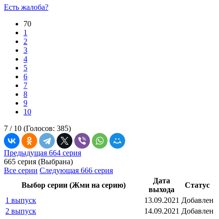
Есть жалоба?
70
1
2
3
4
5
6
7
8
9
10
7 /
10
(Голосов:
385
)
Предыдущая 664 серия
665 серия (Выбрана)
Все серии
Следующая 666 серия
Дата
Выбор серии (Жми на серию)
Статус
выхода
1 выпуск
13.09.2021
Добавлен
2 выпуск
14.09.2021
Добавлен