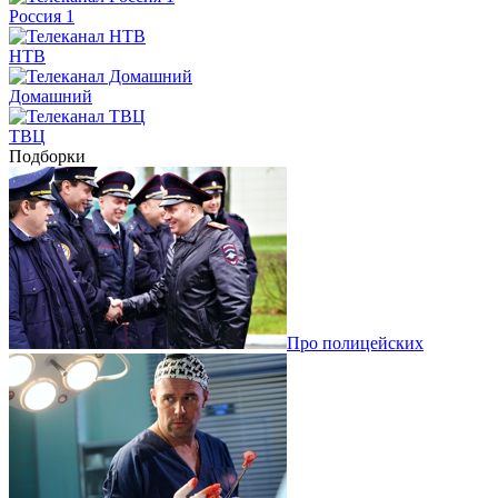
Россия 1
НТВ
Домашний
ТВЦ
Подборки
Про полицейских