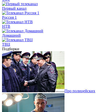
Первый канал
Россия 1
НТВ
Домашний
ТВЦ
Подборки
Про полицейских