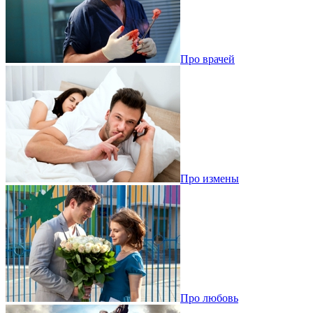
Про врачей
Про измены
Про любовь