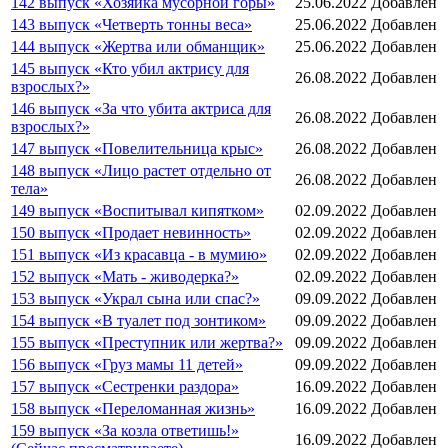
142 выпуск «Хозяйка мусорной горы»
25.06.2022
Добавлен
143 выпуск «Четверть тонны веса»
25.06.2022
Добавлен
144 выпуск «Жертва или обманщик»
25.06.2022
Добавлен
145 выпуск «Кто убил актрису для
26.08.2022
Добавлен
взрослых?»
146 выпуск «За что убита актриса для
26.08.2022
Добавлен
взрослых?»
147 выпуск «Повелительница крыс»
26.08.2022
Добавлен
148 выпуск «Лицо растет отдельно от
26.08.2022
Добавлен
тела»
149 выпуск «Воспитывал кипятком»
02.09.2022
Добавлен
150 выпуск «Продает невинность»
02.09.2022
Добавлен
151 выпуск «Из красавца - в мумию»
02.09.2022
Добавлен
152 выпуск «Мать - живодерка?»
02.09.2022
Добавлен
153 выпуск «Украл сына или спас?»
09.09.2022
Добавлен
154 выпуск «В туалет под зонтиком»
09.09.2022
Добавлен
155 выпуск «Преступник или жертва?»
09.09.2022
Добавлен
156 выпуск «Груз мамы 11 детей»
09.09.2022
Добавлен
157 выпуск «Сестренки раздора»
16.09.2022
Добавлен
158 выпуск «Переломанная жизнь»
16.09.2022
Добавлен
159 выпуск «За козла ответишь!»
16.09.2022
Добавлен