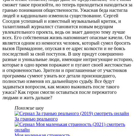
сможет такое произойти, но теперь приходиться находиться за
гранью понимания общественности. Ужасная беда настигла
людей и кардинально изменила существование. Сергей
Соседов успешный и известный музыкальный критик, и
талантливый журналист становится новым ведущим
увлекательного проекта, ведь он знает данную тему лучше
всех. Его собственная жизнь напоминает опасные качели. Он
является одним из немногих человек, который сумел бросить
вызов Примадонне, опуская в ее адрес колкости и не боясь
последствий за свой поступок. В шоу придут совершенно
разные и уникальные люди, имеющие интригующие историю,
которые в одно время поражают и пугают своей жестокостью
и откровенностью. Зрители и приглашенные от участников
программы сумеют узнать все детали произошедшего,
полностью изменив их дальнейшую судьбу. Все будут
задаваться вопросом, как можно выживать после такого
ужаса? Как герои смогли оставаться после пережитого
людьми и жить дальше?
Похожие шоу
За гранью реального
Моя маленькая странность