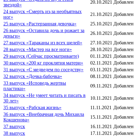
20.10.2021
Добавлен
звездой»
24 выпуск «Смерть из-за необъятных
21.10.2021
Добавлен
ног»
25 выпуск «Растерзанная девочка»
25.10.2021
Добавлен
26 выпуск «Оставила дочь и рожает за
26.10.2021
Добавлен
деньги»
27 выпуск «Тараканы из всех щелей»
27.10.2021
Добавлен
28 выпуск «Мастер на все ноги»
28.10.2021
Добавлен
29 выпуск (Сейчас просматриваете)
01.11.2021
Добавлен
30 выпуск «200 кг проклятия матери»
02.11.2021
Добавлен
31 выпуск «С медведем по соседству»
03.11.2021
Добавлен
32 выпуск «Дочка-бабочка»
08.11.2021
Добавлен
33 выпуск «Исповедь жертвы
09.11.2021
Добавлен
пластики»
34 выпуск «Не умеет читать и писать в
10.11.2021
Добавлен
30 лет»
35 выпуск «Рабская жизнь»
11.11.2021
Добавлен
36 выпуск «Внебрачная дочь Михаила
15.11.2021
Добавлен
Кокшенова»
37 выпуск
16.11.2021
Добавлен
38 выпуск
17.11.2021
Добавлен