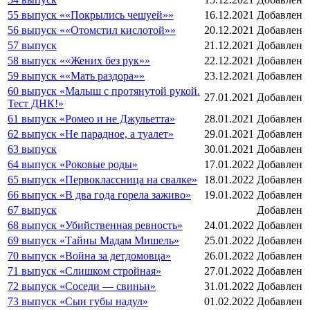
55 выпуск ««Покрылись чешуей»»
16.12.2021
Добавлен
56 выпуск ««Отомстил кислотой»»
20.12.2021
Добавлен
57 выпуск
21.12.2021
Добавлен
58 выпуск ««Жених без рук»»
22.12.2021
Добавлен
59 выпуск ««Мать раздора»»
23.12.2021
Добавлен
60 выпуск «Малыш с протянутой рукой.
27.01.2021
Добавлен
Тест ДНК!»
61 выпуск «Ромео и не Джульетта»
28.01.2021
Добавлен
62 выпуск «Не парадное, а туалет»
29.01.2021
Добавлен
63 выпуск
30.01.2021
Добавлен
64 выпуск «Роковые роды»
17.01.2022
Добавлен
65 выпуск «Первоклассница на свалке»
18.01.2022
Добавлен
66 выпуск «В два года горела заживо»
19.01.2022
Добавлен
67 выпуск
Добавлен
68 выпуск «Убийственная ревность»
24.01.2022
Добавлен
69 выпуск «Тайны Мадам Мишель»
25.01.2022
Добавлен
70 выпуск «Война за детдомовца»
26.01.2022
Добавлен
71 выпуск «Слишком стройная»
27.01.2022
Добавлен
72 выпуск «Соседи — свиньи»
31.01.2022
Добавлен
73 выпуск «Сын губы надул»
01.02.2022
Добавлен