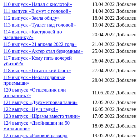
110 выпуск «Напал с кислотой»
13.04.2022
Добавлен
111 выпуск «В омут с головой»
14.04.2022
Добавлен
112 выпуск «Заела обиду»
18.04.2022
Добавлен
113 выпуск «Туалет над головой»
19.04.2022
Добавлен
114 выпуск «Кастрюлей по
20.04.2022
Добавлен
насильнику?»
115 выпуск «21 апреля 2022 года»
21.04.2022
Добавлен
116 выпуск «Актер стал бездомным»
25.04.2022
Добавлен
117 выпуск «Кому пять дочерей
26.04.2022
Добавлен
убитой?»
118 выпуск «Гигантский бюст»
27.04.2022
Добавлен
119 выпуск «Неблагодарные
28.04.2022
Добавлен
приемыши»
120 выпуск «Отшельник или
11.05.2022
Добавлен
изгнанник?»
121 выпуск «Двухметровая талия»
12.05.2022
Добавлен
122 выпуск «Ну и гады!»
16.05.2022
Добавлен
123 выпуск «Шрамы вместо талии»
17.05.2022
Добавлен
124 выпуск «Двойняшки на 50
18.05.2022
Добавлен
миллионов»
125 выпуск «Роковой развод»
19.05.2022
Добавлен