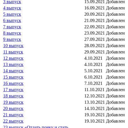
3 выпуск
15.09.2021
Добавлен
4 выпуск
16.09.2021
Добавлен
5 выпуск
20.09.2021
Добавлен
6 выпуск
21.09.2021
Добавлен
7 выпуск
22.09.2021
Добавлен
8 выпуск
23.09.2021
Добавлен
9 выпуск
27.09.2021
Добавлен
10 выпуск
28.09.2021
Добавлен
11 выпуск
29.09.2021
Добавлен
12 выпуск
4.10.2021
Добавлен
13 выпуск
4.10.2021
Добавлен
14 выпуск
5.10.2021
Добавлен
15 выпуск
6.10.2021
Добавлен
16 выпуск
7.10.2021
Добавлен
17 выпуск
11.10.2021
Добавлен
18 выпуск
12.10.2021
Добавлен
19 выпуск
13.10.2021
Добавлен
20 выпуск
14.10.2021
Добавлен
21 выпуск
19.10.2021
Добавлен
22 выпуск
19.10.2021
Добавлен
23 выпуск «Отдать почку и стать