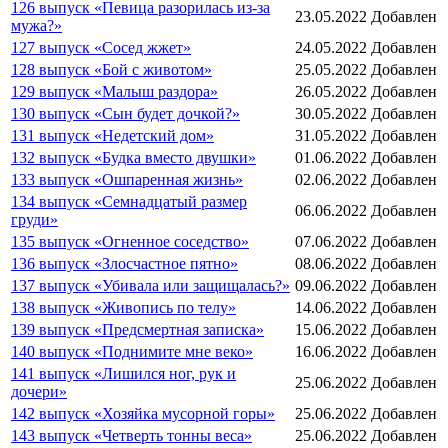
126 выпуск «Певица разорилась из-за
23.05.2022
Добавлен
мужа?»
127 выпуск «Сосед жжет»
24.05.2022
Добавлен
128 выпуск «Бой с животом»
25.05.2022
Добавлен
129 выпуск «Малыш раздора»
26.05.2022
Добавлен
130 выпуск «Сын будет дочкой?»
30.05.2022
Добавлен
131 выпуск «Недетский дом»
31.05.2022
Добавлен
132 выпуск «Будка вместо двушки»
01.06.2022
Добавлен
133 выпуск «Ошпаренная жизнь»
02.06.2022
Добавлен
134 выпуск «Семнадцатый размер
06.06.2022
Добавлен
груди»
135 выпуск «Огненное соседство»
07.06.2022
Добавлен
136 выпуск «Злосчастное пятно»
08.06.2022
Добавлен
137 выпуск «Убивала или защищалась?»
09.06.2022
Добавлен
138 выпуск «Живопись по телу»
14.06.2022
Добавлен
139 выпуск «Предсмертная записка»
15.06.2022
Добавлен
140 выпуск «Поднимите мне веко»
16.06.2022
Добавлен
141 выпуск «Лишился ног, рук и
25.06.2022
Добавлен
дочери»
142 выпуск «Хозяйка мусорной горы»
25.06.2022
Добавлен
143 выпуск «Четверть тонны веса»
25.06.2022
Добавлен