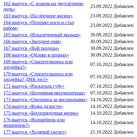
162 выпуск «С ножом на двухлетнюю
23.09.2022
Добавлен
дочь»
163 выпуск «На обочине жизни»
23.09.2022
Добавлен
164 выпуск «Потерял ноги и стал
23.09.2022
Добавлен
рабом»
165 выпуск «Искалеченный малыш»
30.09.2022
Добавлен
166 выпуск «Звездное имя»
30.09.2022
Добавлен
167 выпуск «Вой раздора»
30.09.2022
Добавлен
168 выпуск «Облако в штанах»
30.09.2022
Добавлен
169 выпуск «Спасительница или
07.10.2022
Добавлен
злодейка?»
170 выпуск «Спасительница или
07.10.2022
Добавлен
злодейка? ДНК-тест»
171 выпуск «Раскатала губу»
07.10.2022
Добавлен
172 выпуск «Бездомная миллионерша»
07.10.2022
Добавлен
173 выпуск «Охотница за миллионами»
14.10.2022
Добавлен
174 выпуск «Кожа да кости»
14.10.2022
Добавлен
175 выпуск «Беспорядочная жизнь»
14.10.2022
Добавлен
176 выпуск «Волшебник или
14.10.2022
Добавлен
мошенник?»
177 выпуск «Ходячий скелет»
21.10.2022
Добавлен