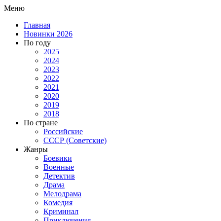
Меню
Главная
Новинки 2026
По году
2025
2024
2023
2022
2021
2020
2019
2018
По стране
Российские
СССР (Советские)
Жанры
Боевики
Военные
Детектив
Драма
Мелодрама
Комедия
Криминал
Приключения