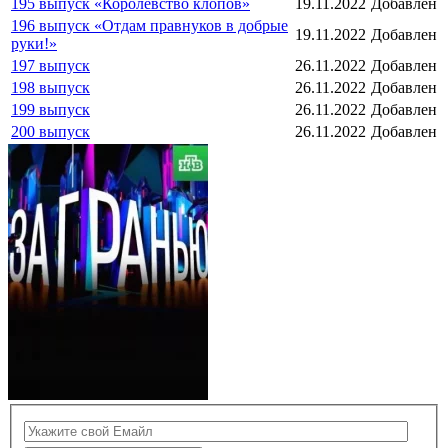
195 выпуск «Королевство клопов»
19.11.2022
Добавлен
196 выпуск «Отдам правнуков в добрые
19.11.2022
Добавлен
руки!»
197 выпуск
26.11.2022
Добавлен
198 выпуск
26.11.2022
Добавлен
199 выпуск
26.11.2022
Добавлен
200 выпуск
26.11.2022
Добавлен