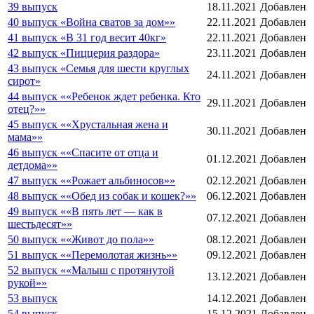
39 выпуск
18.11.2021
Добавлен
40 выпуск «Война сватов за дом»»
22.11.2021
Добавлен
41 выпуск «В 31 год весит 40кг»
22.11.2021
Добавлен
42 выпуск «Пиццерия раздора»
23.11.2021
Добавлен
43 выпуск «Семья для шести круглых
24.11.2021
Добавлен
сирот»
44 выпуск ««Ребенок ждет ребенка. Кто
29.11.2021
Добавлен
отец?»»
45 выпуск ««Хрустальная жена и
30.11.2021
Добавлен
мама»»
46 выпуск ««Спасите от отца и
01.12.2021
Добавлен
детдома»»
47 выпуск ««Рожает альбиносов»»
02.12.2021
Добавлен
48 выпуск ««Обед из собак и кошек?»»
06.12.2021
Добавлен
49 выпуск ««В пять лет — как в
07.12.2021
Добавлен
шестьдесят»»
50 выпуск ««Живот до пола»»
08.12.2021
Добавлен
51 выпуск ««Перемолотая жизнь»»
09.12.2021
Добавлен
52 выпуск ««Малыш с протянутой
13.12.2021
Добавлен
рукой»»
53 выпуск
14.12.2021
Добавлен
54 выпуск
15.12.2021
Добавлен