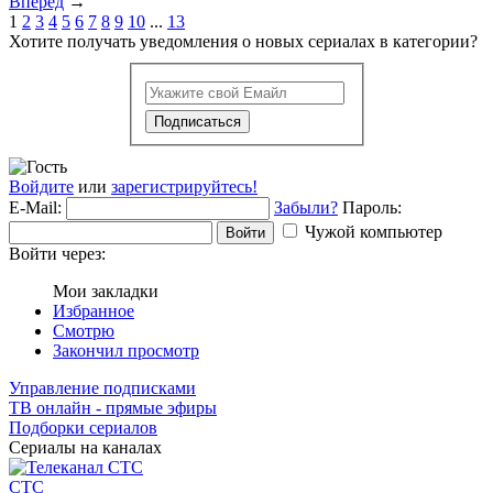
Вперед
→
1
2
3
4
5
6
7
8
9
10
...
13
Хотите получать уведомления о новых сериалах в категории?
Подписаться
Войдите
или
зарегистрируйтесь!
E-Mail:
Забыли?
Пароль:
Чужой компьютер
Войти
Войти через:
Мои закладки
Избранное
Смотрю
Закончил просмотр
Управление подписками
ТВ онлайн - прямые эфиры
Подборки сериалов
Сериалы на каналах
СТС