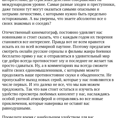
международном уровне. Самые разные злодеи и преступники,
даже тихони тут могут оказаться самыми опасными и
хитрыми личностями, с которыми нужно быть предельно
осторожными. А вы уверены, что знаете абсолютно все о
своих знакомых и соседях?
Отечественный кинематограф, постоянно удивляет нас
новинками и стоит сказать, что с каждым годом их творения
становятся все интереснее. Правда вот не всем нравится
искать их по всей всемирной паутине. Поэтому предлагаем
смотреть онлайн русские сериалы и фильмы жанра боевики
бесплатно прямо у нас и отправляться в удивительный мир
где добро всегда противостоит злу и последнее не желает так
просто сдаваться. Ну, а в комментариях вы всегда сможете
найти своих единомышленников, с которыми можете
продолжить ваше противостояние скуки и обыденности. Не
пропускайте выход новых серий, которые у нас появляются в
числе первых. И это далеко не все, что мы вам можем
предложить. Так что вам стоит остаться и изучить все
удобство просмотра любимых кинолент у нас, наслаждаясь
особой уютной атмосферой и отправляясь во все новые
приключения, которые наверняка не оставят вас
равнодушными.
Проведите время с наибольшим удобством для вас,