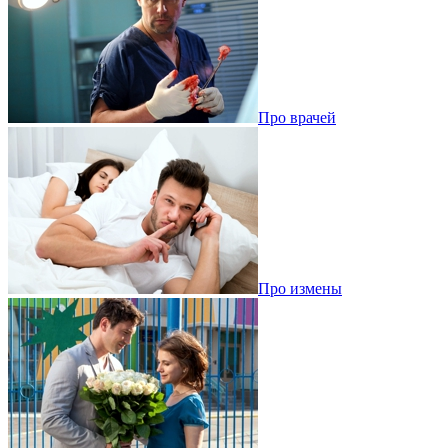
Про врачей
Про измены