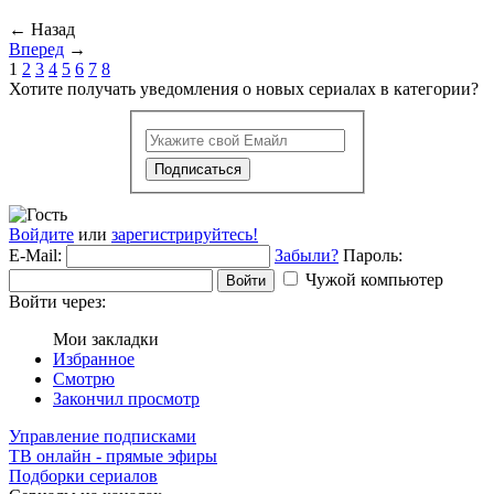
←
Назад
Вперед
→
1
2
3
4
5
6
7
8
Хотите получать уведомления о новых сериалах в категории?
Подписаться
Войдите
или
зарегистрируйтесь!
E-Mail:
Забыли?
Пароль:
Чужой компьютер
Войти
Войти через:
Мои закладки
Избранное
Смотрю
Закончил просмотр
Управление подписками
ТВ онлайн - прямые эфиры
Подборки сериалов