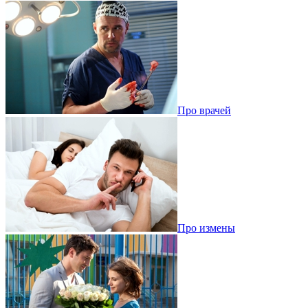
Про врачей
Про измены