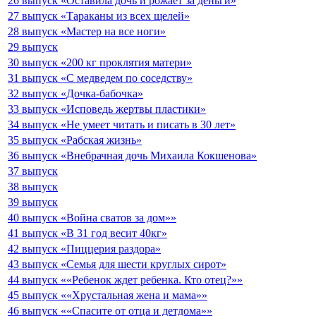
26 выпуск «Оставила дочь и рожает за деньги»
27 выпуск «Тараканы из всех щелей»
28 выпуск «Мастер на все ноги»
29 выпуск
30 выпуск «200 кг проклятия матери»
31 выпуск «С медведем по соседству»
32 выпуск «Дочка-бабочка»
33 выпуск «Исповедь жертвы пластики»
34 выпуск «Не умеет читать и писать в 30 лет»
35 выпуск «Рабская жизнь»
36 выпуск «Внебрачная дочь Михаила Кокшенова»
37 выпуск
38 выпуск
39 выпуск
40 выпуск «Война сватов за дом»»
41 выпуск «В 31 год весит 40кг»
42 выпуск «Пиццерия раздора»
43 выпуск «Семья для шести круглых сирот»
44 выпуск ««Ребенок ждет ребенка. Кто отец?»»
45 выпуск ««Хрустальная жена и мама»»
46 выпуск ««Спасите от отца и детдома»»