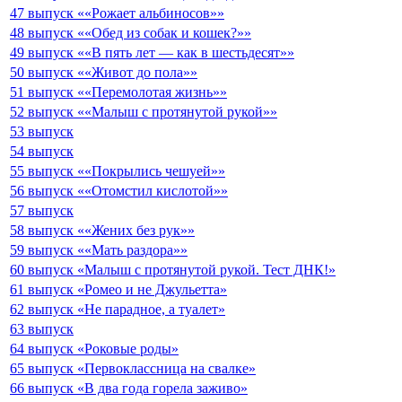
47 выпуск ««Рожает альбиносов»»
48 выпуск ««Обед из собак и кошек?»»
49 выпуск ««В пять лет — как в шестьдесят»»
50 выпуск ««Живот до пола»»
51 выпуск ««Перемолотая жизнь»»
52 выпуск ««Малыш с протянутой рукой»»
53 выпуск
54 выпуск
55 выпуск ««Покрылись чешуей»»
56 выпуск ««Отомстил кислотой»»
57 выпуск
58 выпуск ««Жених без рук»»
59 выпуск ««Мать раздора»»
60 выпуск «Малыш с протянутой рукой. Тест ДНК!»
61 выпуск «Ромео и не Джульетта»
62 выпуск «Не парадное, а туалет»
63 выпуск
64 выпуск «Роковые роды»
65 выпуск «Первоклассница на свалке»
66 выпуск «В два года горела заживо»