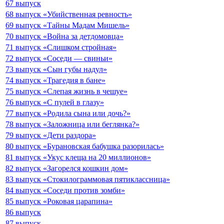
67 выпуск
68 выпуск «Убийственная ревность»
69 выпуск «Тайны Мадам Мишель»
70 выпуск «Война за детдомовца»
71 выпуск «Слишком стройная»
72 выпуск «Соседи — свиньи»
73 выпуск «Сын губы надул»
74 выпуск «Трагедия в бане»
75 выпуск «Слепая жизнь в чешуе»
76 выпуск «С пулей в глазу»
77 выпуск «Родила сына или дочь?»
78 выпуск «Заложница или беглянка?»
79 выпуск «Дети раздора»
80 выпуск «Бурановская бабушка разорилась»
81 выпуск «Укус клеща на 20 миллионов»
82 выпуск «Загорелся кошкин дом»
83 выпуск «Стокилограммовая пятиклассница»
84 выпуск «Соседи против зомби»
85 выпуск «Роковая царапина»
86 выпуск
87 выпуск