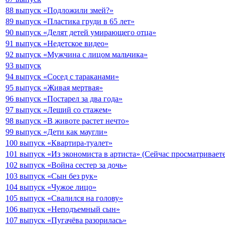
88 выпуск «Подложили змей?»
89 выпуск «Пластика груди в 65 лет»
90 выпуск «Делят детей умирающего отца»
91 выпуск «Недетское видео»
92 выпуск «Мужчина с лицом мальчика»
93 выпуск
94 выпуск «Сосед с тараканами»
95 выпуск «Живая мертвая»
96 выпуск «Постарел за два года»
97 выпуск «Леший со стажем»
98 выпуск «В животе растет нечто»
99 выпуск «Дети как маугли»
100 выпуск «Квартира-туалет»
101 выпуск «Из экономиста в артиста» (Сейчас просматриваете
102 выпуск «Война сестер за дочь»
103 выпуск «Сын без рук»
104 выпуск «Чужое лицо»
105 выпуск «Свалился на голову»
106 выпуск «Неподъемный сын»
107 выпуск «Пугачёва разорилась»