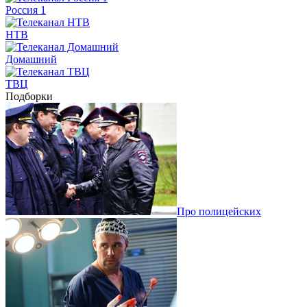
Россия 1
НТВ
Домашний
ТВЦ
Подборки
Про полицейских