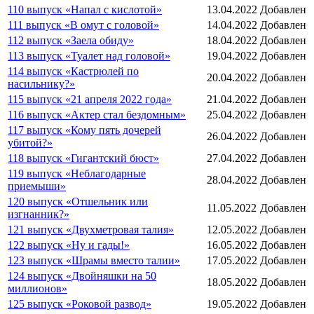
110 выпуск «Напал с кислотой»
13.04.2022
Добавлен
111 выпуск «В омут с головой»
14.04.2022
Добавлен
112 выпуск «Заела обиду»
18.04.2022
Добавлен
113 выпуск «Туалет над головой»
19.04.2022
Добавлен
114 выпуск «Кастрюлей по
20.04.2022
Добавлен
насильнику?»
115 выпуск «21 апреля 2022 года»
21.04.2022
Добавлен
116 выпуск «Актер стал бездомным»
25.04.2022
Добавлен
117 выпуск «Кому пять дочерей
26.04.2022
Добавлен
убитой?»
118 выпуск «Гигантский бюст»
27.04.2022
Добавлен
119 выпуск «Неблагодарные
28.04.2022
Добавлен
приемыши»
120 выпуск «Отшельник или
11.05.2022
Добавлен
изгнанник?»
121 выпуск «Двухметровая талия»
12.05.2022
Добавлен
122 выпуск «Ну и гады!»
16.05.2022
Добавлен
123 выпуск «Шрамы вместо талии»
17.05.2022
Добавлен
124 выпуск «Двойняшки на 50
18.05.2022
Добавлен
миллионов»
125 выпуск «Роковой развод»
19.05.2022
Добавлен