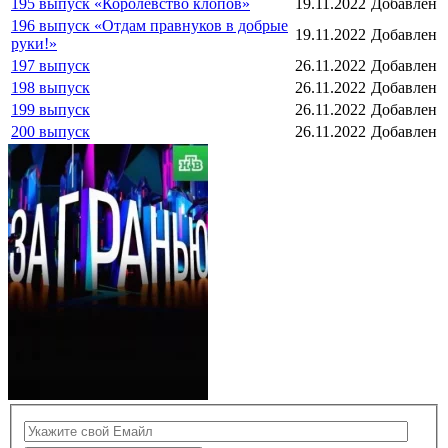
195 выпуск «Королевство клопов»
19.11.2022
Добавлен
196 выпуск «Отдам правнуков в добрые
19.11.2022
Добавлен
руки!»
197 выпуск
26.11.2022
Добавлен
198 выпуск
26.11.2022
Добавлен
199 выпуск
26.11.2022
Добавлен
200 выпуск
26.11.2022
Добавлен