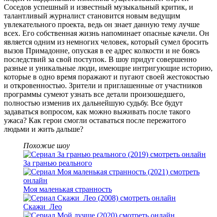
Соседов успешный и известный музыкальный критик, и
талантливый журналист становится новым ведущим
увлекательного проекта, ведь он знает данную тему лучше
всех. Его собственная жизнь напоминает опасные качели. Он
является одним из немногих человек, который сумел бросить
вызов Примадонне, опуская в ее адрес колкости и не боясь
последствий за свой поступок. В шоу придут совершенно
разные и уникальные люди, имеющие интригующие историю,
которые в одно время поражают и пугают своей жестокостью
и откровенностью. Зрители и приглашенные от участников
программы сумеют узнать все детали произошедшего,
полностью изменив их дальнейшую судьбу. Все будут
задаваться вопросом, как можно выживать после такого
ужаса? Как герои смогли оставаться после пережитого
людьми и жить дальше?
Похожие шоу
За гранью реального
Моя маленькая странность
Скажи_Лео