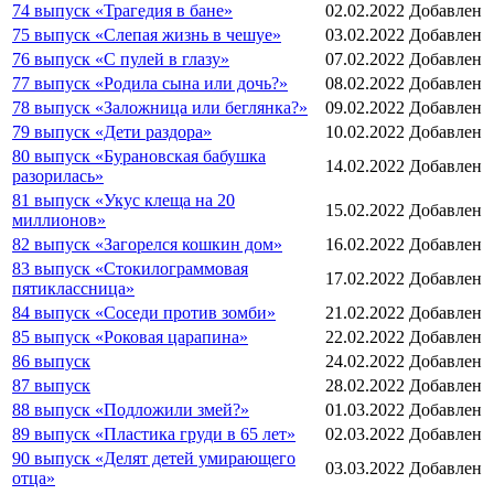
74 выпуск «Трагедия в бане»
02.02.2022
Добавлен
75 выпуск «Слепая жизнь в чешуе»
03.02.2022
Добавлен
76 выпуск «С пулей в глазу»
07.02.2022
Добавлен
77 выпуск «Родила сына или дочь?»
08.02.2022
Добавлен
78 выпуск «Заложница или беглянка?»
09.02.2022
Добавлен
79 выпуск «Дети раздора»
10.02.2022
Добавлен
80 выпуск «Бурановская бабушка
14.02.2022
Добавлен
разорилась»
81 выпуск «Укус клеща на 20
15.02.2022
Добавлен
миллионов»
82 выпуск «Загорелся кошкин дом»
16.02.2022
Добавлен
83 выпуск «Стокилограммовая
17.02.2022
Добавлен
пятиклассница»
84 выпуск «Соседи против зомби»
21.02.2022
Добавлен
85 выпуск «Роковая царапина»
22.02.2022
Добавлен
86 выпуск
24.02.2022
Добавлен
87 выпуск
28.02.2022
Добавлен
88 выпуск «Подложили змей?»
01.03.2022
Добавлен
89 выпуск «Пластика груди в 65 лет»
02.03.2022
Добавлен
90 выпуск «Делят детей умирающего
03.03.2022
Добавлен
отца»