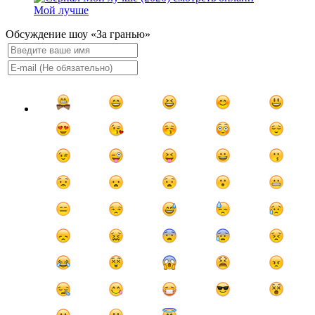
Мой лучше
Обсуждение шоу «За гранью»