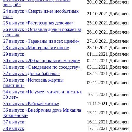
20.10.2021
Добавлен
звездой»
24 выпуск «Смерть из-за необъятных
21.10.2021
Добавлен
ног»
25 выпуск «Растерзанная девочка»
25.10.2021
Добавлен
26 выпуск «Оставила дочь и рожает за
26.10.2021
Добавлен
деньги»
27 выпуск «Тараканы из всех щелей»
27.10.2021
Добавлен
28 выпуск «Мастер на все ноги»
28.10.2021
Добавлен
29 выпуск
01.11.2021
Добавлен
30 выпуск «200 кг проклятия матери»
02.11.2021
Добавлен
31 выпуск «С медведем по соседству»
03.11.2021
Добавлен
32 выпуск «Дочка-бабочка»
08.11.2021
Добавлен
33 выпуск «Исповедь жертвы
09.11.2021
Добавлен
пластики»
34 выпуск «Не умеет читать и писать в
10.11.2021
Добавлен
30 лет»
35 выпуск «Рабская жизнь»
11.11.2021
Добавлен
36 выпуск «Внебрачная дочь Михаила
15.11.2021
Добавлен
Кокшенова»
37 выпуск
16.11.2021
Добавлен
38 выпуск
17.11.2021
Добавлен