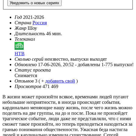
Уведомить о новых сериях
Год
2021-2026
Страна
Россия
Жанр
Шоу
Длительность
46 мин.
Телеканал
НТВ
Сколько серий
неизвестно, выпуски выходят
Обновлено
17-06-2026, 20:52 -
добавлены 1-775 выпуски!
Статус проекта
Снимается
Отзывов
3
( +
добавить свой
)
Просмотров
471 469
В жизни может произойти всякое, временами людей пугают
небольшие неприятности, в иногда происходят события,
кардинально меняющие нашу жизнь, после чего жизнь можно
поделить на две группы, на до и после. Пока не произойдет
трагическое событие, люди даже не представляли, что с ними
сможет такое произойти, но теперь приходиться находиться за
гранью понимания общественности. Ужасная беда настигла
людей и кардинально изменила существование. Сергей