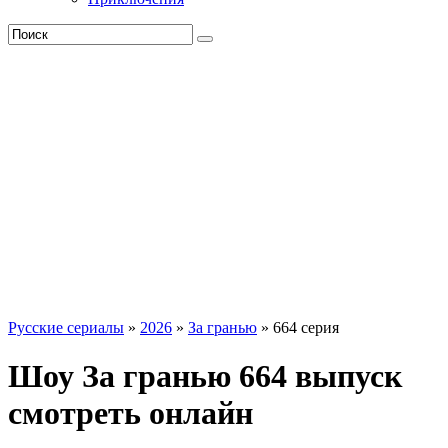
Русские сериалы
»
2026
»
За гранью
» 664 серия
Шоу За гранью 664 выпуск
смотреть онлайн