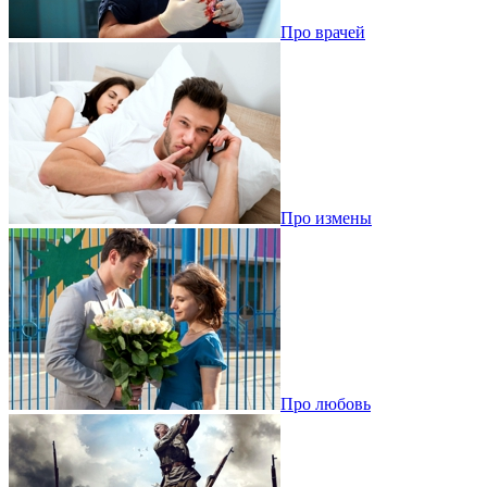
Про врачей
Про измены
Про любовь