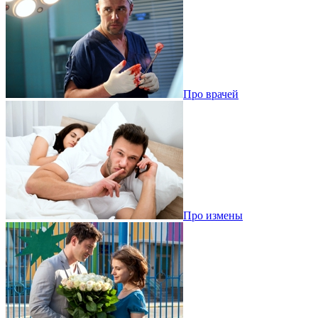
Про врачей
Про измены