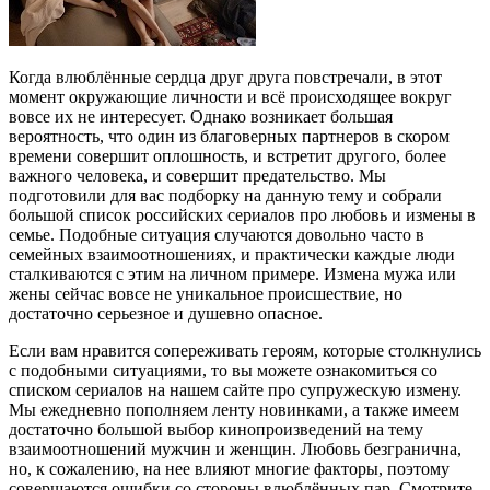
Когда влюблённые сердца друг друга повстречали, в этот
момент окружающие личности и всё происходящее вокруг
вовсе их не интересует. Однако возникает большая
вероятность, что один из благоверных партнеров в скором
времени совершит оплошность, и встретит другого, более
важного человека, и совершит предательство. Мы
подготовили для вас подборку на данную тему и собрали
большой список российских сериалов про любовь и измены в
семье. Подобные ситуация случаются довольно часто в
семейных взаимоотношениях, и практически каждые люди
сталкиваются с этим на личном примере. Измена мужа или
жены сейчас вовсе не уникальное происшествие, но
достаточно серьезное и душевно опасное.
Если вам нравится сопереживать героям, которые столкнулись
с подобными ситуациями, то вы можете ознакомиться со
списком сериалов на нашем сайте про супружескую измену.
Мы ежедневно пополняем ленту новинками, а также имеем
достаточно большой выбор кинопроизведений на тему
взаимоотношений мужчин и женщин. Любовь безгранична,
но, к сожалению, на нее влияют многие факторы, поэтому
совершаются ошибки со стороны влюблённых пар. Смотрите