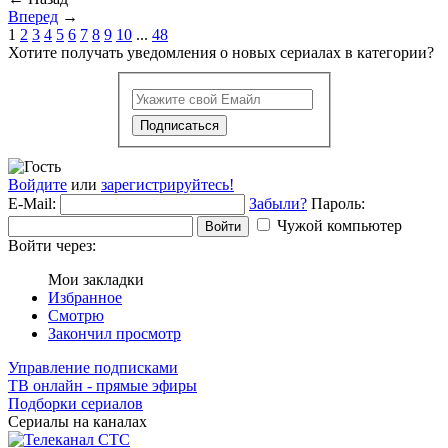
Вперед
→
1
2
3
4
5
6
7
8
9
10
...
48
Хотите получать уведомления о новых сериалах в категории?
Подписаться
Войдите
или
зарегистрируйтесь!
E-Mail:
Забыли?
Пароль:
Чужой компьютер
Войти
Войти через:
Мои закладки
Избранное
Смотрю
Закончил просмотр
Управление подписками
ТВ онлайн - прямые эфиры
Подборки сериалов
Сериалы на каналах