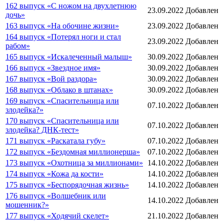
162 выпуск «С ножом на двухлетнюю
23.09.2022
Добавлен
дочь»
163 выпуск «На обочине жизни»
23.09.2022
Добавлен
164 выпуск «Потерял ноги и стал
23.09.2022
Добавлен
рабом»
165 выпуск «Искалеченный малыш»
30.09.2022
Добавлен
166 выпуск «Звездное имя»
30.09.2022
Добавлен
167 выпуск «Вой раздора»
30.09.2022
Добавлен
168 выпуск «Облако в штанах»
30.09.2022
Добавлен
169 выпуск «Спасительница или
07.10.2022
Добавлен
злодейка?»
170 выпуск «Спасительница или
07.10.2022
Добавлен
злодейка? ДНК-тест»
171 выпуск «Раскатала губу»
07.10.2022
Добавлен
172 выпуск «Бездомная миллионерша»
07.10.2022
Добавлен
173 выпуск «Охотница за миллионами»
14.10.2022
Добавлен
174 выпуск «Кожа да кости»
14.10.2022
Добавлен
175 выпуск «Беспорядочная жизнь»
14.10.2022
Добавлен
176 выпуск «Волшебник или
14.10.2022
Добавлен
мошенник?»
177 выпуск «Ходячий скелет»
21.10.2022
Добавлен