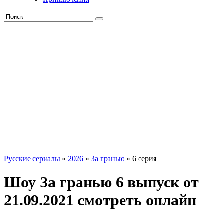
Русские сериалы
»
2026
»
За гранью
» 6 серия
Шоу За гранью 6 выпуск от
21.09.2021 смотреть онлайн