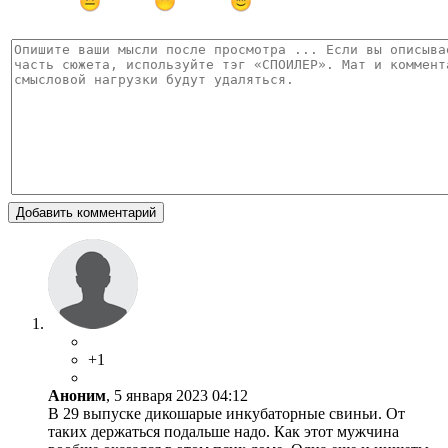
Добавить комментарий
+1
Аноним
, 5 января 2023 04:12
В 29 выпуске дикошарые инкубаторные свиньи. От
таких держаться подальше надо. Как этот мужчина