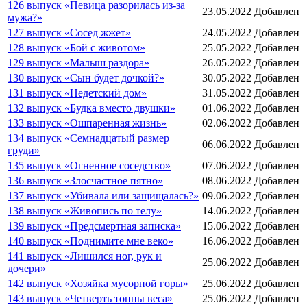
126 выпуск «Певица разорилась из-за
23.05.2022
Добавлен
мужа?»
127 выпуск «Сосед жжет»
24.05.2022
Добавлен
128 выпуск «Бой с животом»
25.05.2022
Добавлен
129 выпуск «Малыш раздора»
26.05.2022
Добавлен
130 выпуск «Сын будет дочкой?»
30.05.2022
Добавлен
131 выпуск «Недетский дом»
31.05.2022
Добавлен
132 выпуск «Будка вместо двушки»
01.06.2022
Добавлен
133 выпуск «Ошпаренная жизнь»
02.06.2022
Добавлен
134 выпуск «Семнадцатый размер
06.06.2022
Добавлен
груди»
135 выпуск «Огненное соседство»
07.06.2022
Добавлен
136 выпуск «Злосчастное пятно»
08.06.2022
Добавлен
137 выпуск «Убивала или защищалась?»
09.06.2022
Добавлен
138 выпуск «Живопись по телу»
14.06.2022
Добавлен
139 выпуск «Предсмертная записка»
15.06.2022
Добавлен
140 выпуск «Поднимите мне веко»
16.06.2022
Добавлен
141 выпуск «Лишился ног, рук и
25.06.2022
Добавлен
дочери»
142 выпуск «Хозяйка мусорной горы»
25.06.2022
Добавлен
143 выпуск «Четверть тонны веса»
25.06.2022
Добавлен