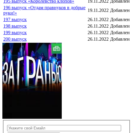
195 выпуск «Королевство клопов»
19.11.2022
Добавлен
196 выпуск «Отдам правнуков в добрые
19.11.2022
Добавлен
руки!»
197 выпуск
26.11.2022
Добавлен
198 выпуск
26.11.2022
Добавлен
199 выпуск
26.11.2022
Добавлен
200 выпуск
26.11.2022
Добавлен