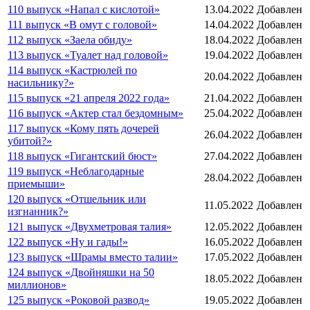
110 выпуск «Напал с кислотой»
13.04.2022
Добавлен
111 выпуск «В омут с головой»
14.04.2022
Добавлен
112 выпуск «Заела обиду»
18.04.2022
Добавлен
113 выпуск «Туалет над головой»
19.04.2022
Добавлен
114 выпуск «Кастрюлей по
20.04.2022
Добавлен
насильнику?»
115 выпуск «21 апреля 2022 года»
21.04.2022
Добавлен
116 выпуск «Актер стал бездомным»
25.04.2022
Добавлен
117 выпуск «Кому пять дочерей
26.04.2022
Добавлен
убитой?»
118 выпуск «Гигантский бюст»
27.04.2022
Добавлен
119 выпуск «Неблагодарные
28.04.2022
Добавлен
приемыши»
120 выпуск «Отшельник или
11.05.2022
Добавлен
изгнанник?»
121 выпуск «Двухметровая талия»
12.05.2022
Добавлен
122 выпуск «Ну и гады!»
16.05.2022
Добавлен
123 выпуск «Шрамы вместо талии»
17.05.2022
Добавлен
124 выпуск «Двойняшки на 50
18.05.2022
Добавлен
миллионов»
125 выпуск «Роковой развод»
19.05.2022
Добавлен