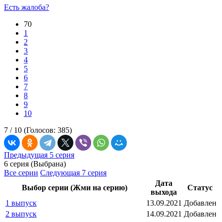
Есть жалоба?
70
1
2
3
4
5
6
7
8
9
10
7 /
10
(Голосов:
385
)
Предыдущая 5 серия
6 серия (Выбрана)
Все серии
Следующая 7 серия
Дата
Выбор серии (Жми на серию)
Статус
выхода
1 выпуск
13.09.2021
Добавлен
2 выпуск
14.09.2021
Добавлен