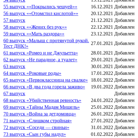
55 выпуск ««Покрылись чешуей»»
16.12.2021
Добавлен
56 выпуск ««Отомстил кислотой»»
20.12.2021
Добавлен
57 выпуск
21.12.2021
Добавлен
58 выпуск ««Жених без рук»»
22.12.2021
Добавлен
59 выпуск ««Мать раздора»»
23.12.2021
Добавлен
60 выпуск «Малыш с протянутой рукой.
27.01.2021
Добавлен
Тест ДНК!»
61 выпуск «Ромео и не Джульетта»
28.01.2021
Добавлен
62 выпуск «Не парадное, а туалет»
29.01.2021
Добавлен
63 выпуск
30.01.2021
Добавлен
64 выпуск «Роковые роды»
17.01.2022
Добавлен
65 выпуск «Первоклассница на свалке»
18.01.2022
Добавлен
66 выпуск «В два года горела заживо»
19.01.2022
Добавлен
67 выпуск
Добавлен
68 выпуск «Убийственная ревность»
24.01.2022
Добавлен
69 выпуск «Тайны Мадам Мишель»
25.01.2022
Добавлен
70 выпуск «Война за детдомовца»
26.01.2022
Добавлен
71 выпуск «Слишком стройная»
27.01.2022
Добавлен
72 выпуск «Соседи — свиньи»
31.01.2022
Добавлен
73 выпуск «Сын губы надул»
01.02.2022
Добавлен