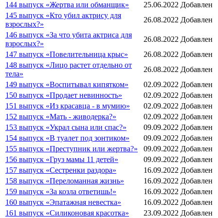
144 выпуск «Жертва или обманщик»
25.06.2022
Добавлен
145 выпуск «Кто убил актрису для
26.08.2022
Добавлен
взрослых?»
146 выпуск «За что убита актриса для
26.08.2022
Добавлен
взрослых?»
147 выпуск «Повелительница крыс»
26.08.2022
Добавлен
148 выпуск «Лицо растет отдельно от
26.08.2022
Добавлен
тела»
149 выпуск «Воспитывал кипятком»
02.09.2022
Добавлен
150 выпуск «Продает невинность»
02.09.2022
Добавлен
151 выпуск «Из красавца - в мумию»
02.09.2022
Добавлен
152 выпуск «Мать - живодерка?»
02.09.2022
Добавлен
153 выпуск «Украл сына или спас?»
09.09.2022
Добавлен
154 выпуск «В туалет под зонтиком»
09.09.2022
Добавлен
155 выпуск «Преступник или жертва?»
09.09.2022
Добавлен
156 выпуск «Груз мамы 11 детей»
09.09.2022
Добавлен
157 выпуск «Сестренки раздора»
16.09.2022
Добавлен
158 выпуск «Переломанная жизнь»
16.09.2022
Добавлен
159 выпуск «За козла ответишь!»
16.09.2022
Добавлен
160 выпуск «Эпатажная невестка»
16.09.2022
Добавлен
161 выпуск «Силиконовая красотка»
23.09.2022
Добавлен