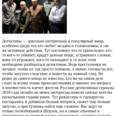
Детективы — довольно интересный и популярный жанр,
особенно среди тех кто любит загадки и головоломки, а так
же активные действия. Тут постоянно что-то происходит, кто-
то кого-то убивает, крадут ценные вещи, устраивают слежки,
кому-то угрожают, кого-то похищают и со всем этим
необходимо разбираться детективам. Ведь преступники не
желают, чтобы их так просто поймали, а значит готовы на все,
чтобы запутать следствие и вывести на ложный след. Не
редко до самого конца не известно, кто же на самом деле
стоит за всеми этими происшествиями и именно эта интрига
и неизвестность влечет зрителя. Русские детективные сериалы
2018 года онлайн не менее интересны нежели снятые хотя бы
несколькими годами ранее. Тут режиссеры и сценаристы
постарались и добавили больше интриги, сюжет еще больше
запутан, а преступника найти еще сложнее. Вас ждут не
только полюбившийся Шерлок, но и самые обычные и
незаурядные на первый взгляд следователи, которые не хуже