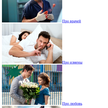
Про врачей
Про измены
Про любовь