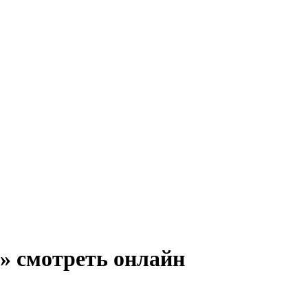
й» смотреть онлайн