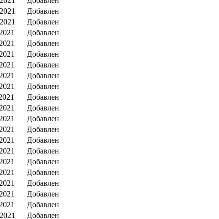
.2021
Добавлен
.2021
Добавлен
.2021
Добавлен
.2021
Добавлен
.2021
Добавлен
.2021
Добавлен
.2021
Добавлен
.2021
Добавлен
.2021
Добавлен
.2021
Добавлен
.2021
Добавлен
.2021
Добавлен
.2021
Добавлен
.2021
Добавлен
.2021
Добавлен
.2021
Добавлен
.2021
Добавлен
.2021
Добавлен
.2021
Добавлен
.2021
Добавлен
.2021
Добавлен