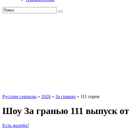
Русские сериалы
»
2026
»
За гранью
» 111 серия
Шоу За гранью 111 выпуск от 
Есть жалоба?