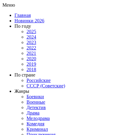
Меню
Главная
Новинки 2026
По году
2025
2024
2023
2022
2021
2020
2019
2018
По стране
Российские
СССР (Советские)
Жанры
Боевики
Военные
Детектив
Драма
Мелодрама
Комедия
Криминал
Приключения