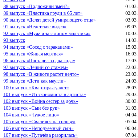
88 выпуск «Подложили змей?»
01.03
89 выпуск «Пластика груди в 65 лет»
02.03
90 выпуск «Делят детей умирающего отца»
03.03
91 выпуск «Недетское видео»
09.03
92 выпуск «Мужчина с лицом мальчика»
10.03
93 выпуск
14.03
94 выпуск «Сосед с тараканами»
15.03
95 выпуск «Живая мертвая»
16.03
96 выпуск «Постарел за два года»
17.03
97 выпуск «Леший со стажем»
22.03
98 выпуск «В животе растет нечто»
23.03
99 выпуск «Дети как маугли»
24.03
100 выпуск «Квартира-туалет»
28.03
101 выпуск «Из экономиста в артиста»
29.03
102 выпуск «Война сестер за дочь»
30.03
103 выпуск «Сын без рук»
31.03
104 выпуск «Чужое лицо»
04.04
105 выпуск «Свалился на голову»
05.04
106 выпуск «Неподъемный сын»
06.04
107 выпуск «Пугачёва разорилась»
07.04