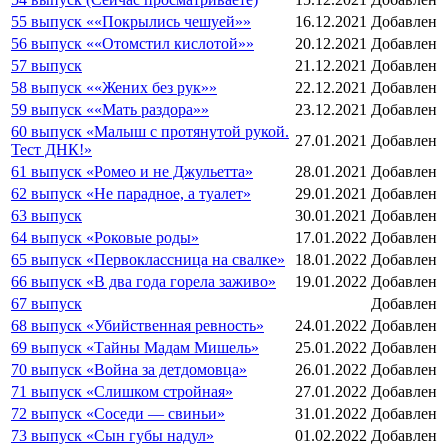
55 выпуск ««Покрылись чешуей»»
16.12.2021
Добавлен
56 выпуск ««Отомстил кислотой»»
20.12.2021
Добавлен
57 выпуск
21.12.2021
Добавлен
58 выпуск ««Жених без рук»»
22.12.2021
Добавлен
59 выпуск ««Мать раздора»»
23.12.2021
Добавлен
60 выпуск «Малыш с протянутой рукой.
27.01.2021
Добавлен
Тест ДНК!»
61 выпуск «Ромео и не Джульетта»
28.01.2021
Добавлен
62 выпуск «Не парадное, а туалет»
29.01.2021
Добавлен
63 выпуск
30.01.2021
Добавлен
64 выпуск «Роковые роды»
17.01.2022
Добавлен
65 выпуск «Первоклассница на свалке»
18.01.2022
Добавлен
66 выпуск «В два года горела заживо»
19.01.2022
Добавлен
67 выпуск
Добавлен
68 выпуск «Убийственная ревность»
24.01.2022
Добавлен
69 выпуск «Тайны Мадам Мишель»
25.01.2022
Добавлен
70 выпуск «Война за детдомовца»
26.01.2022
Добавлен
71 выпуск «Слишком стройная»
27.01.2022
Добавлен
72 выпуск «Соседи — свиньи»
31.01.2022
Добавлен
73 выпуск «Сын губы надул»
01.02.2022
Добавлен