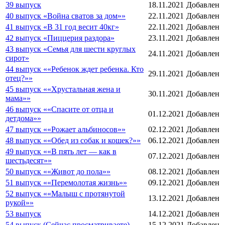
39 выпуск
18.11.2021
Добавлен
40 выпуск «Война сватов за дом»»
22.11.2021
Добавлен
41 выпуск «В 31 год весит 40кг»
22.11.2021
Добавлен
42 выпуск «Пиццерия раздора»
23.11.2021
Добавлен
43 выпуск «Семья для шести круглых
24.11.2021
Добавлен
сирот»
44 выпуск ««Ребенок ждет ребенка. Кто
29.11.2021
Добавлен
отец?»»
45 выпуск ««Хрустальная жена и
30.11.2021
Добавлен
мама»»
46 выпуск ««Спасите от отца и
01.12.2021
Добавлен
детдома»»
47 выпуск ««Рожает альбиносов»»
02.12.2021
Добавлен
48 выпуск ««Обед из собак и кошек?»»
06.12.2021
Добавлен
49 выпуск ««В пять лет — как в
07.12.2021
Добавлен
шестьдесят»»
50 выпуск ««Живот до пола»»
08.12.2021
Добавлен
51 выпуск ««Перемолотая жизнь»»
09.12.2021
Добавлен
52 выпуск ««Малыш с протянутой
13.12.2021
Добавлен
рукой»»
53 выпуск
14.12.2021
Добавлен
54 выпуск (Сейчас просматриваете)
15.12.2021
Добавлен