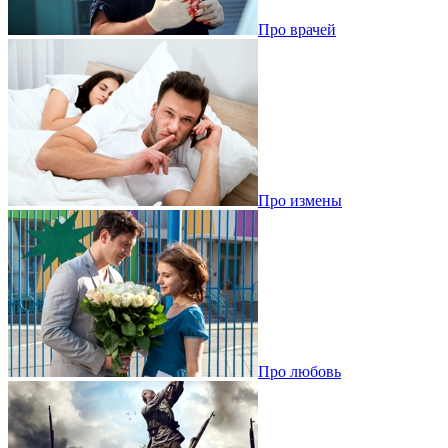
Про врачей
Про измены
Про любовь