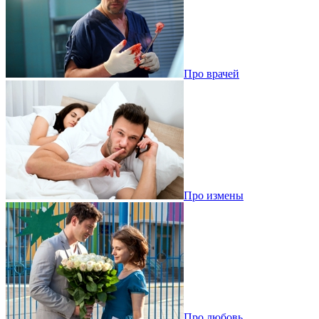
Про врачей
Про измены
Про любовь