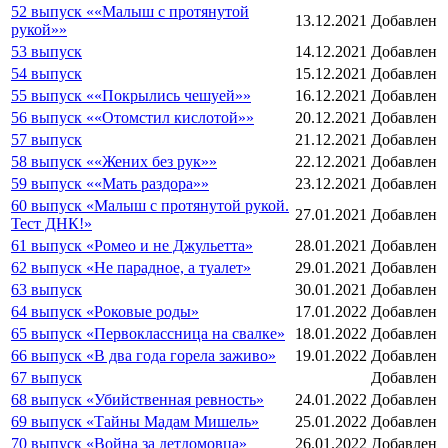
52 выпуск ««Малыш с протянутой
13.12.2021
Добавлен
рукой»»
53 выпуск
14.12.2021
Добавлен
54 выпуск
15.12.2021
Добавлен
55 выпуск ««Покрылись чешуей»»
16.12.2021
Добавлен
56 выпуск ««Отомстил кислотой»»
20.12.2021
Добавлен
57 выпуск
21.12.2021
Добавлен
58 выпуск ««Жених без рук»»
22.12.2021
Добавлен
59 выпуск ««Мать раздора»»
23.12.2021
Добавлен
60 выпуск «Малыш с протянутой рукой.
27.01.2021
Добавлен
Тест ДНК!»
61 выпуск «Ромео и не Джульетта»
28.01.2021
Добавлен
62 выпуск «Не парадное, а туалет»
29.01.2021
Добавлен
63 выпуск
30.01.2021
Добавлен
64 выпуск «Роковые роды»
17.01.2022
Добавлен
65 выпуск «Первоклассница на свалке»
18.01.2022
Добавлен
66 выпуск «В два года горела заживо»
19.01.2022
Добавлен
67 выпуск
Добавлен
68 выпуск «Убийственная ревность»
24.01.2022
Добавлен
69 выпуск «Тайны Мадам Мишель»
25.01.2022
Добавлен
70 выпуск «Война за детдомовца»
26.01.2022
Добавлен