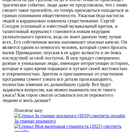
трагическое событие, люди даже не представляли, что с ними
сможет такое произойти, но теперь приходиться находиться за
гранью понимания общественности. Ужасная беда настигла
людей и кардинально изменила существование. Сергей
Соседов успешный и известный музыкальный критик, и
талантливый журналист становится новым ведущим
увлекательного проекта, ведь он знает данную тему лучше
всех. Его собственная жизнь напоминает опасные качели. Он
является одним из немногих человек, который сумел бросить
вызов Примадонне, опуская в ее адрес колкости и не боясь
последствий за свой поступок. В шоу придут совершенно
разные и уникальные люди, имеющие интригующие историю,
которые в одно время поражают и пугают своей жестокостью
и откровенностью. Зрители и приглашенные от участников
программы сумеют узнать все детали произошедшего,
полностью изменив их дальнейшую судьбу. Все будут
задаваться вопросом, как можно выживать после такого
ужаса? Как герои смогли оставаться после пережитого
людьми и жить дальше?
Похожие шоу
За гранью реального