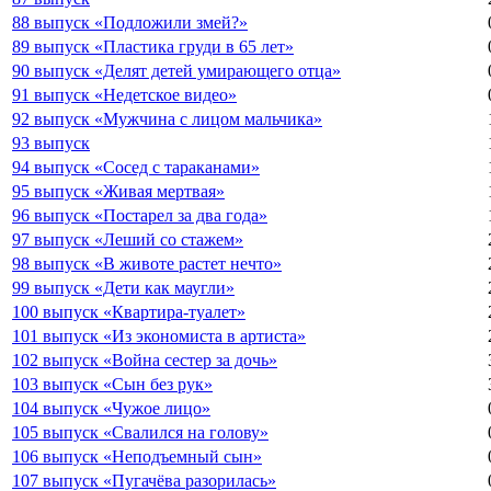
88 выпуск «Подложили змей?»
89 выпуск «Пластика груди в 65 лет»
90 выпуск «Делят детей умирающего отца»
91 выпуск «Недетское видео»
92 выпуск «Мужчина с лицом мальчика»
93 выпуск
94 выпуск «Сосед с тараканами»
95 выпуск «Живая мертвая»
96 выпуск «Постарел за два года»
97 выпуск «Леший со стажем»
98 выпуск «В животе растет нечто»
99 выпуск «Дети как маугли»
100 выпуск «Квартира-туалет»
101 выпуск «Из экономиста в артиста»
102 выпуск «Война сестер за дочь»
103 выпуск «Сын без рук»
104 выпуск «Чужое лицо»
105 выпуск «Свалился на голову»
106 выпуск «Неподъемный сын»
107 выпуск «Пугачёва разорилась»