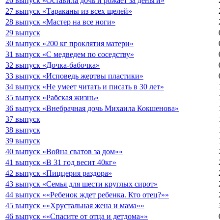
26 выпуск «Оставила дочь и рожает за деньги»
27 выпуск «Тараканы из всех щелей»
28 выпуск «Мастер на все ноги»
29 выпуск
30 выпуск «200 кг проклятия матери»
31 выпуск «С медведем по соседству»
32 выпуск «Дочка-бабочка»
33 выпуск «Исповедь жертвы пластики»
34 выпуск «Не умеет читать и писать в 30 лет»
35 выпуск «Рабская жизнь»
36 выпуск «Внебрачная дочь Михаила Кокшенова»
37 выпуск
38 выпуск
39 выпуск
40 выпуск «Война сватов за дом»»
41 выпуск «В 31 год весит 40кг»
42 выпуск «Пиццерия раздора»
43 выпуск «Семья для шести круглых сирот»
44 выпуск ««Ребенок ждет ребенка. Кто отец?»»
45 выпуск ««Хрустальная жена и мама»»
46 выпуск ««Спасите от отца и детдома»»