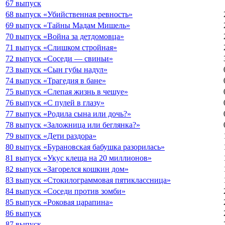
67 выпуск
68 выпуск «Убийственная ревность»
69 выпуск «Тайны Мадам Мишель»
70 выпуск «Война за детдомовца»
71 выпуск «Слишком стройная»
72 выпуск «Соседи — свиньи»
73 выпуск «Сын губы надул»
74 выпуск «Трагедия в бане»
75 выпуск «Слепая жизнь в чешуе»
76 выпуск «С пулей в глазу»
77 выпуск «Родила сына или дочь?»
78 выпуск «Заложница или беглянка?»
79 выпуск «Дети раздора»
80 выпуск «Бурановская бабушка разорилась»
81 выпуск «Укус клеща на 20 миллионов»
82 выпуск «Загорелся кошкин дом»
83 выпуск «Стокилограммовая пятиклассница»
84 выпуск «Соседи против зомби»
85 выпуск «Роковая царапина»
86 выпуск
87 выпуск