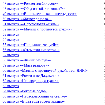
47 выпуск ««Рожает альбиносов»»
48 выпуск ««Обед из собак и кошек?»»
49 выпуск ««В пять лет — как в шестьдесят»»
50 выпуск ««Живот до пола»»
51 выпуск ««Перемолотая жизнь»»
52 выпуск ««Малыш с протянутой рукой»»
53 выпуск
54 выпуск
55 выпуск ««Покрылись чешуей»»
56 выпуск ««Отомстил кислотой»»
57 выпуск
58 выпуск ««Жених без рук»»
59 выпуск ««Мать раздора»»
60 выпуск «Малыш с протянутой рукой. Тест ДНК!»
61 выпуск «Ромео и не Джульетта»
62 выпуск «Не парадное, а туалет»
63 выпуск
64 выпуск «Роковые роды»
65 выпуск «Первоклассница на свалке»
66 выпуск «В два года горела заживо»