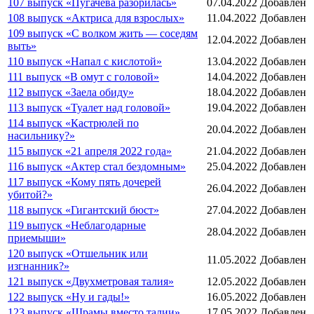
107 выпуск «Пугачёва разорилась»
07.04.2022
Добавлен
108 выпуск «Актриса для взрослых»
11.04.2022
Добавлен
109 выпуск «С волком жить — соседям
12.04.2022
Добавлен
выть»
110 выпуск «Напал с кислотой»
13.04.2022
Добавлен
111 выпуск «В омут с головой»
14.04.2022
Добавлен
112 выпуск «Заела обиду»
18.04.2022
Добавлен
113 выпуск «Туалет над головой»
19.04.2022
Добавлен
114 выпуск «Кастрюлей по
20.04.2022
Добавлен
насильнику?»
115 выпуск «21 апреля 2022 года»
21.04.2022
Добавлен
116 выпуск «Актер стал бездомным»
25.04.2022
Добавлен
117 выпуск «Кому пять дочерей
26.04.2022
Добавлен
убитой?»
118 выпуск «Гигантский бюст»
27.04.2022
Добавлен
119 выпуск «Неблагодарные
28.04.2022
Добавлен
приемыши»
120 выпуск «Отшельник или
11.05.2022
Добавлен
изгнанник?»
121 выпуск «Двухметровая талия»
12.05.2022
Добавлен
122 выпуск «Ну и гады!»
16.05.2022
Добавлен
123 выпуск «Шрамы вместо талии»
17.05.2022
Добавлен