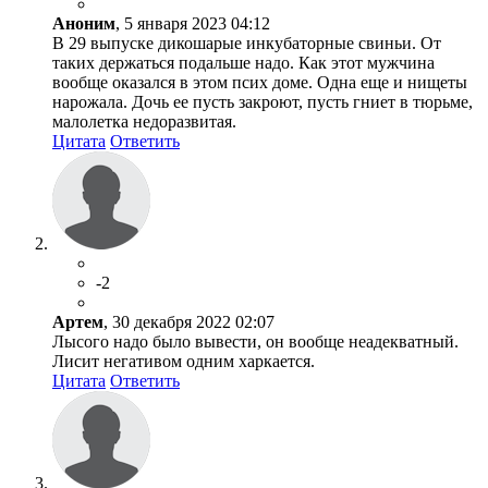
Аноним
, 5 января 2023 04:12
В 29 выпуске дикошарые инкубаторные свиньи. От
таких держаться подальше надо. Как этот мужчина
вообще оказался в этом псих доме. Одна еще и нищеты
нарожала. Дочь ее пусть закроют, пусть гниет в тюрьме,
малолетка недоразвитая.
Цитата
Ответить
-2
Артем
, 30 декабря 2022 02:07
Лысого надо было вывести, он вообще неадекватный.
Лисит негативом одним харкается.
Цитата
Ответить