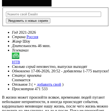
Уведомить о новых сериях
Год
2021-2026
Страна
Россия
Жанр
Шоу
Длительность
46 мин.
Телеканал
НТВ
Сколько серий
неизвестно, выпуски выходят
Обновлено
17-06-2026, 20:52 -
добавлены 1-775 выпуски!
Статус проекта
Снимается
Отзывов
3
( +
добавить свой
)
Просмотров
471 533
В жизни может произойти всякое, временами людей пугают
небольшие неприятности, в иногда происходят события,
кардинально меняющие нашу жизнь, после чего жизнь можно
поделить на две группы, на до и после. Пока не произойдет