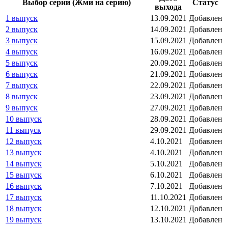
Выбор серии (Жми на серию)
Статус
выхода
1 выпуск
13.09.2021
Добавлен
2 выпуск
14.09.2021
Добавлен
3 выпуск
15.09.2021
Добавлен
4 выпуск
16.09.2021
Добавлен
5 выпуск
20.09.2021
Добавлен
6 выпуск
21.09.2021
Добавлен
7 выпуск
22.09.2021
Добавлен
8 выпуск
23.09.2021
Добавлен
9 выпуск
27.09.2021
Добавлен
10 выпуск
28.09.2021
Добавлен
11 выпуск
29.09.2021
Добавлен
12 выпуск
4.10.2021
Добавлен
13 выпуск
4.10.2021
Добавлен
14 выпуск
5.10.2021
Добавлен
15 выпуск
6.10.2021
Добавлен
16 выпуск
7.10.2021
Добавлен
17 выпуск
11.10.2021
Добавлен
18 выпуск
12.10.2021
Добавлен
19 выпуск
13.10.2021
Добавлен