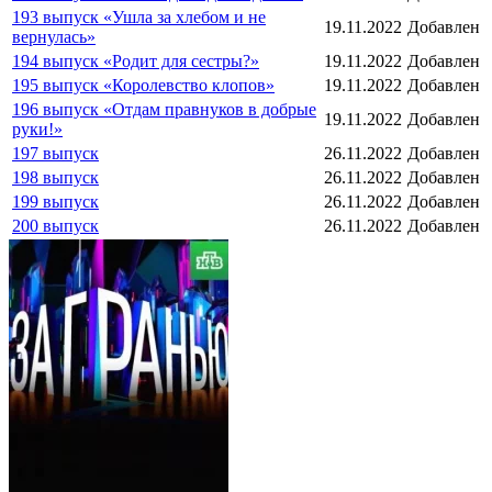
193 выпуск «Ушла за хлебом и не
19.11.2022
Добавлен
вернулась»
194 выпуск «Родит для сестры?»
19.11.2022
Добавлен
195 выпуск «Королевство клопов»
19.11.2022
Добавлен
196 выпуск «Отдам правнуков в добрые
19.11.2022
Добавлен
руки!»
197 выпуск
26.11.2022
Добавлен
198 выпуск
26.11.2022
Добавлен
199 выпуск
26.11.2022
Добавлен
200 выпуск
26.11.2022
Добавлен