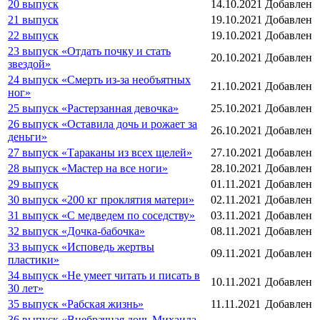
20 выпуск
14.10.2021
Добавлен
21 выпуск
19.10.2021
Добавлен
22 выпуск
19.10.2021
Добавлен
23 выпуск «Отдать почку и стать
20.10.2021
Добавлен
звездой»
24 выпуск «Смерть из-за необъятных
21.10.2021
Добавлен
ног»
25 выпуск «Растерзанная девочка»
25.10.2021
Добавлен
26 выпуск «Оставила дочь и рожает за
26.10.2021
Добавлен
деньги»
27 выпуск «Тараканы из всех щелей»
27.10.2021
Добавлен
28 выпуск «Мастер на все ноги»
28.10.2021
Добавлен
29 выпуск
01.11.2021
Добавлен
30 выпуск «200 кг проклятия матери»
02.11.2021
Добавлен
31 выпуск «С медведем по соседству»
03.11.2021
Добавлен
32 выпуск «Дочка-бабочка»
08.11.2021
Добавлен
33 выпуск «Исповедь жертвы
09.11.2021
Добавлен
пластики»
34 выпуск «Не умеет читать и писать в
10.11.2021
Добавлен
30 лет»
35 выпуск «Рабская жизнь»
11.11.2021
Добавлен
36 выпуск «Внебрачная дочь Михаила