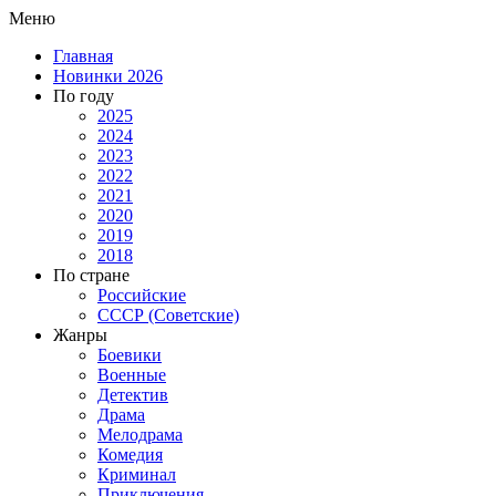
Меню
Главная
Новинки 2026
По году
2025
2024
2023
2022
2021
2020
2019
2018
По стране
Российские
СССР (Советские)
Жанры
Боевики
Военные
Детектив
Драма
Мелодрама
Комедия
Криминал
Приключения