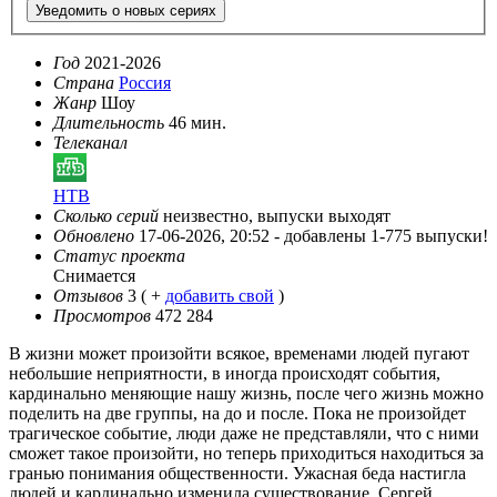
Уведомить о новых сериях
Год
2021-2026
Страна
Россия
Жанр
Шоу
Длительность
46 мин.
Телеканал
НТВ
Сколько серий
неизвестно, выпуски выходят
Обновлено
17-06-2026, 20:52 -
добавлены 1-775 выпуски!
Статус проекта
Снимается
Отзывов
3
( +
добавить свой
)
Просмотров
472 284
В жизни может произойти всякое, временами людей пугают
небольшие неприятности, в иногда происходят события,
кардинально меняющие нашу жизнь, после чего жизнь можно
поделить на две группы, на до и после. Пока не произойдет
трагическое событие, люди даже не представляли, что с ними
сможет такое произойти, но теперь приходиться находиться за
гранью понимания общественности. Ужасная беда настигла
людей и кардинально изменила существование. Сергей