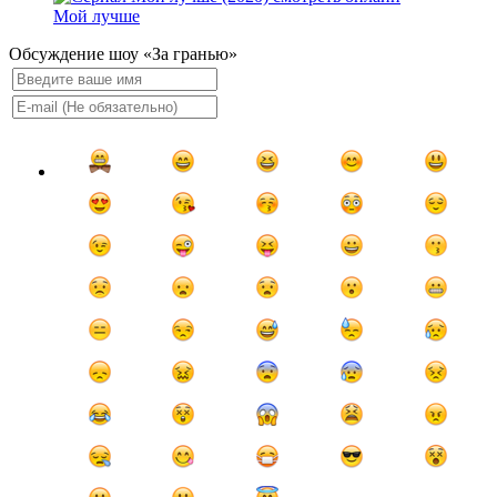
Мой лучше
Обсуждение шоу «За гранью»