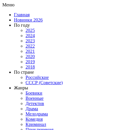
Меню
Главная
Новинки 2026
По году
2025
2024
2023
2022
2021
2020
2019
2018
По стране
Российские
СССР (Советские)
Жанры
Боевики
Военные
Детектив
Драма
Мелодрама
Комедия
Криминал
Приключения