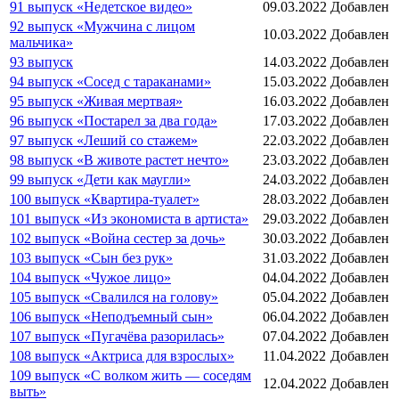
91 выпуск «Недетское видео»
09.03.2022
Добавлен
92 выпуск «Мужчина с лицом
10.03.2022
Добавлен
мальчика»
93 выпуск
14.03.2022
Добавлен
94 выпуск «Сосед с тараканами»
15.03.2022
Добавлен
95 выпуск «Живая мертвая»
16.03.2022
Добавлен
96 выпуск «Постарел за два года»
17.03.2022
Добавлен
97 выпуск «Леший со стажем»
22.03.2022
Добавлен
98 выпуск «В животе растет нечто»
23.03.2022
Добавлен
99 выпуск «Дети как маугли»
24.03.2022
Добавлен
100 выпуск «Квартира-туалет»
28.03.2022
Добавлен
101 выпуск «Из экономиста в артиста»
29.03.2022
Добавлен
102 выпуск «Война сестер за дочь»
30.03.2022
Добавлен
103 выпуск «Сын без рук»
31.03.2022
Добавлен
104 выпуск «Чужое лицо»
04.04.2022
Добавлен
105 выпуск «Свалился на голову»
05.04.2022
Добавлен
106 выпуск «Неподъемный сын»
06.04.2022
Добавлен
107 выпуск «Пугачёва разорилась»
07.04.2022
Добавлен
108 выпуск «Актриса для взрослых»
11.04.2022
Добавлен
109 выпуск «С волком жить — соседям
12.04.2022
Добавлен
выть»