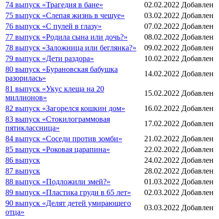
74 выпуск «Трагедия в бане»
02.02.2022
Добавлен
75 выпуск «Слепая жизнь в чешуе»
03.02.2022
Добавлен
76 выпуск «С пулей в глазу»
07.02.2022
Добавлен
77 выпуск «Родила сына или дочь?»
08.02.2022
Добавлен
78 выпуск «Заложница или беглянка?»
09.02.2022
Добавлен
79 выпуск «Дети раздора»
10.02.2022
Добавлен
80 выпуск «Бурановская бабушка
14.02.2022
Добавлен
разорилась»
81 выпуск «Укус клеща на 20
15.02.2022
Добавлен
миллионов»
82 выпуск «Загорелся кошкин дом»
16.02.2022
Добавлен
83 выпуск «Стокилограммовая
17.02.2022
Добавлен
пятиклассница»
84 выпуск «Соседи против зомби»
21.02.2022
Добавлен
85 выпуск «Роковая царапина»
22.02.2022
Добавлен
86 выпуск
24.02.2022
Добавлен
87 выпуск
28.02.2022
Добавлен
88 выпуск «Подложили змей?»
01.03.2022
Добавлен
89 выпуск «Пластика груди в 65 лет»
02.03.2022
Добавлен
90 выпуск «Делят детей умирающего
03.03.2022
Добавлен
отца»