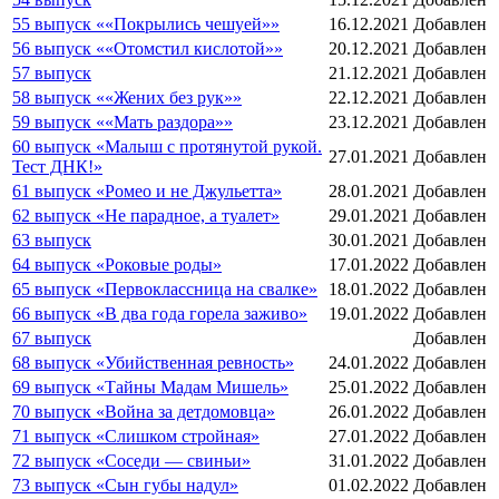
55 выпуск ««Покрылись чешуей»»
16.12.2021
Добавлен
56 выпуск ««Отомстил кислотой»»
20.12.2021
Добавлен
57 выпуск
21.12.2021
Добавлен
58 выпуск ««Жених без рук»»
22.12.2021
Добавлен
59 выпуск ««Мать раздора»»
23.12.2021
Добавлен
60 выпуск «Малыш с протянутой рукой.
27.01.2021
Добавлен
Тест ДНК!»
61 выпуск «Ромео и не Джульетта»
28.01.2021
Добавлен
62 выпуск «Не парадное, а туалет»
29.01.2021
Добавлен
63 выпуск
30.01.2021
Добавлен
64 выпуск «Роковые роды»
17.01.2022
Добавлен
65 выпуск «Первоклассница на свалке»
18.01.2022
Добавлен
66 выпуск «В два года горела заживо»
19.01.2022
Добавлен
67 выпуск
Добавлен
68 выпуск «Убийственная ревность»
24.01.2022
Добавлен
69 выпуск «Тайны Мадам Мишель»
25.01.2022
Добавлен
70 выпуск «Война за детдомовца»
26.01.2022
Добавлен
71 выпуск «Слишком стройная»
27.01.2022
Добавлен
72 выпуск «Соседи — свиньи»
31.01.2022
Добавлен
73 выпуск «Сын губы надул»
01.02.2022
Добавлен