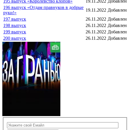
195 выпуск «Королевство клопов»
19.11.2022
Добавлен
196 выпуск «Отдам правнуков в добрые
19.11.2022
Добавлен
руки!»
197 выпуск
26.11.2022
Добавлен
198 выпуск
26.11.2022
Добавлен
199 выпуск
26.11.2022
Добавлен
200 выпуск
26.11.2022
Добавлен