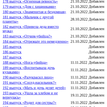
178 выпуск «Огненная ревность»
21.10.2022
Добавлен
179 выпуск «Дом с хищниками»
21.10.2022
Добавлен
180 выпуск «Знаменитая и бездомная»
21.10.2022
Добавлен
181 выпуск «Мальчик с другой
28.10.2022
Добавлен
планеты»
182 выпуск «Привела деда вместо
21.10.2022
Добавлен
мужа»
183 выпуск «Отчим-убийца?»
21.10.2022
Добавлен
184 выпуск «Отрежьте это немедленно»
21.10.2022
Добавлен
185 выпуск
Добавлен
186 выпуск
Добавлен
187 выпуск
Добавлен
188 выпуск «Нога-убийца»
11.11.2022
Добавлен
189 выпуск «Воспитывала дочь
11.11.2022
Добавлен
кулаками»
190 выпуск «Разукрасил лицо»
11.11.2022
Добавлен
191 выпуск «Сосед-насильник?»
11.11.2022
Добавлен
192 выпуск «Мать и дочь делят детей»
11.11.2022
Добавлен
193 выпуск «Ушла за хлебом и не
19.11.2022
Добавлен
вернулась»
194 выпуск «Родит для сестры?»
19.11.2022
Добавлен