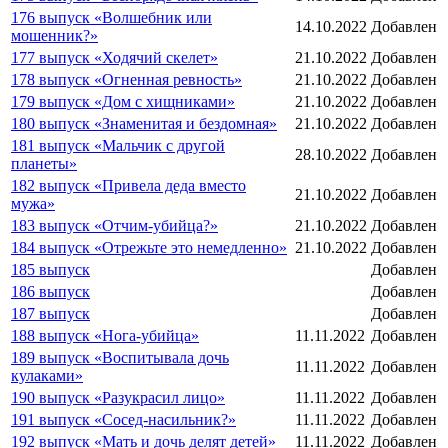
176 выпуск «Волшебник или
14.10.2022
Добавлен
мошенник?»
177 выпуск «Ходячий скелет»
21.10.2022
Добавлен
178 выпуск «Огненная ревность»
21.10.2022
Добавлен
179 выпуск «Дом с хищниками»
21.10.2022
Добавлен
180 выпуск «Знаменитая и бездомная»
21.10.2022
Добавлен
181 выпуск «Мальчик с другой
28.10.2022
Добавлен
планеты»
182 выпуск «Привела деда вместо
21.10.2022
Добавлен
мужа»
183 выпуск «Отчим-убийца?»
21.10.2022
Добавлен
184 выпуск «Отрежьте это немедленно»
21.10.2022
Добавлен
185 выпуск
Добавлен
186 выпуск
Добавлен
187 выпуск
Добавлен
188 выпуск «Нога-убийца»
11.11.2022
Добавлен
189 выпуск «Воспитывала дочь
11.11.2022
Добавлен
кулаками»
190 выпуск «Разукрасил лицо»
11.11.2022
Добавлен
191 выпуск «Сосед-насильник?»
11.11.2022
Добавлен
192 выпуск «Мать и дочь делят детей»
11.11.2022
Добавлен