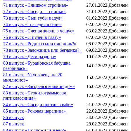
71 выпуск «Слишком стройная»
27.01.2022
Добавлен
72 выпуск «Соседи — свиньи»
31.01.2022
Добавлен
73 выпуск «Сын губы надул»
01.02.2022
Добавлен
74 выпуск «Трагедия в бане»
02.02.2022
Добавлен
75 выпуск «Слепая жизнь в чешуе»
03.02.2022
Добавлен
76 выпуск «С пулей в глазу»
07.02.2022
Добавлен
77 выпуск «Родила сына или дочь?»
08.02.2022
Добавлен
78 выпуск «Заложница или беглянка?»
09.02.2022
Добавлен
79 выпуск «Дети раздора»
10.02.2022
Добавлен
80 выпуск «Бурановская бабушка
14.02.2022
Добавлен
разорилась»
81 выпуск «Укус клеща на 20
15.02.2022
Добавлен
миллионов»
82 выпуск «Загорелся кошкин дом»
16.02.2022
Добавлен
83 выпуск «Стокилограммовая
17.02.2022
Добавлен
пятиклассница»
84 выпуск «Соседи против зомби»
21.02.2022
Добавлен
85 выпуск «Роковая царапина»
22.02.2022
Добавлен
86 выпуск
24.02.2022
Добавлен
87 выпуск
28.02.2022
Добавлен
88 выпуск «Подложили змей?»
01.03.2022
Добавлен