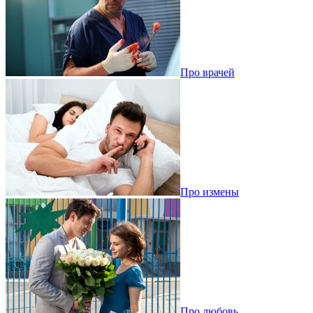
Про врачей
Про измены
Про любовь