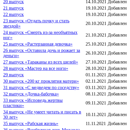
20 выпуск
14.10.2021
Добавлен
21 выпуск
19.10.2021
Добавлен
22 выпуск
19.10.2021
Добавлен
23 выпуск «Отдать почку и стать
20.10.2021
Добавлен
звездой»
24 выпуск «Смерть из-за необъятных
21.10.2021
Добавлен
ног»
25 выпуск «Растерзанная девочка»
25.10.2021
Добавлен
26 выпуск «Оставила дочь и рожает за
26.10.2021
Добавлен
деньги»
27 выпуск «Тараканы из всех щелей»
27.10.2021
Добавлен
28 выпуск «Мастер на все ноги»
28.10.2021
Добавлен
29 выпуск
01.11.2021
Добавлен
30 выпуск «200 кг проклятия матери»
02.11.2021
Добавлен
31 выпуск «С медведем по соседству»
03.11.2021
Добавлен
32 выпуск «Дочка-бабочка»
08.11.2021
Добавлен
33 выпуск «Исповедь жертвы
09.11.2021
Добавлен
пластики»
34 выпуск «Не умеет читать и писать в
10.11.2021
Добавлен
30 лет»
35 выпуск «Рабская жизнь»
11.11.2021
Добавлен
36 выпуск «Внебрачная дочь Михаила