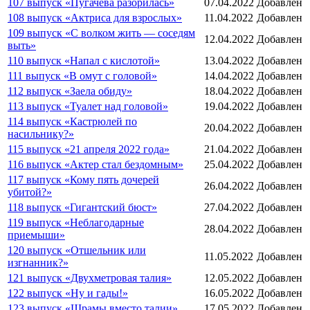
107 выпуск «Пугачёва разорилась»
07.04.2022
Добавлен
108 выпуск «Актриса для взрослых»
11.04.2022
Добавлен
109 выпуск «С волком жить — соседям
12.04.2022
Добавлен
выть»
110 выпуск «Напал с кислотой»
13.04.2022
Добавлен
111 выпуск «В омут с головой»
14.04.2022
Добавлен
112 выпуск «Заела обиду»
18.04.2022
Добавлен
113 выпуск «Туалет над головой»
19.04.2022
Добавлен
114 выпуск «Кастрюлей по
20.04.2022
Добавлен
насильнику?»
115 выпуск «21 апреля 2022 года»
21.04.2022
Добавлен
116 выпуск «Актер стал бездомным»
25.04.2022
Добавлен
117 выпуск «Кому пять дочерей
26.04.2022
Добавлен
убитой?»
118 выпуск «Гигантский бюст»
27.04.2022
Добавлен
119 выпуск «Неблагодарные
28.04.2022
Добавлен
приемыши»
120 выпуск «Отшельник или
11.05.2022
Добавлен
изгнанник?»
121 выпуск «Двухметровая талия»
12.05.2022
Добавлен
122 выпуск «Ну и гады!»
16.05.2022
Добавлен
123 выпуск «Шрамы вместо талии»
17.05.2022
Добавлен