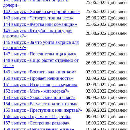
25.06.2022
Добавлен
дочери»
142 выпуск «Хозяйка мусорной горы»
25.06.2022
Добавлен
143 выпуск «Четверть тонны веса»
25.06.2022
Добавлен
144 выпуск «Жертва или обманщик»
25.06.2022
Добавлен
145 выпуск «Кто убил актрису для
26.08.2022
Добавлен
взрослых?»
146 выпуск «За что убита актриса для
26.08.2022
Добавлен
взрослых?»
147 выпуск «Повелительница крыс»
26.08.2022
Добавлен
148 выпуск «Лицо растет отдельно от
26.08.2022
Добавлен
тела»
149 выпуск «Воспитывал кипятком»
02.09.2022
Добавлен
150 выпуск «Продает невинность»
02.09.2022
Добавлен
151 выпуск «Из красавца - в мумию»
02.09.2022
Добавлен
152 выпуск «Мать - живодерка?»
02.09.2022
Добавлен
153 выпуск «Украл сына или спас?»
09.09.2022
Добавлен
154 выпуск «В туалет под зонтиком»
09.09.2022
Добавлен
155 выпуск «Преступник или жертва?»
09.09.2022
Добавлен
156 выпуск «Груз мамы 11 детей»
09.09.2022
Добавлен
157 выпуск «Сестренки раздора»
16.09.2022
Добавлен
158 выпуск «Переломанная жизнь»
16.09.2022
Добавлен