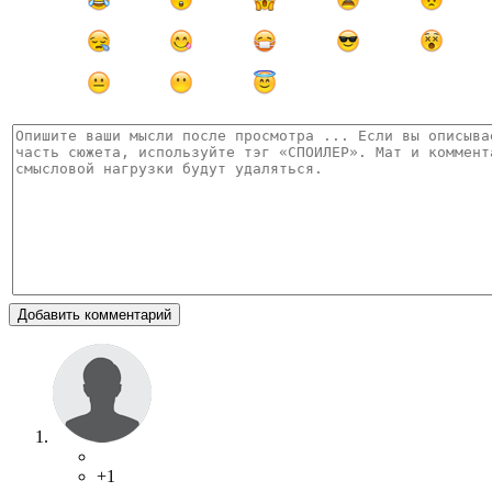
Добавить комментарий
+1