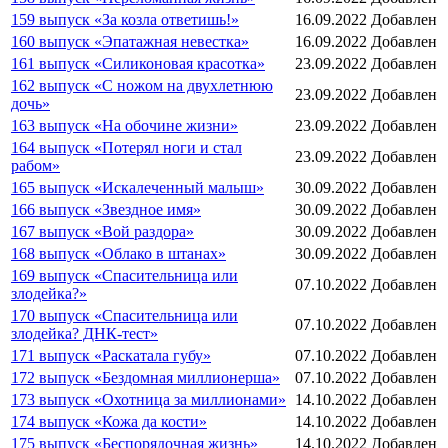
159 выпуск «За козла ответишь!»
16.09.2022
Добавлен
160 выпуск «Эпатажная невестка»
16.09.2022
Добавлен
161 выпуск «Силиконовая красотка»
23.09.2022
Добавлен
162 выпуск «С ножом на двухлетнюю
23.09.2022
Добавлен
дочь»
163 выпуск «На обочине жизни»
23.09.2022
Добавлен
164 выпуск «Потерял ноги и стал
23.09.2022
Добавлен
рабом»
165 выпуск «Искалеченный малыш»
30.09.2022
Добавлен
166 выпуск «Звездное имя»
30.09.2022
Добавлен
167 выпуск «Вой раздора»
30.09.2022
Добавлен
168 выпуск «Облако в штанах»
30.09.2022
Добавлен
169 выпуск «Спасительница или
07.10.2022
Добавлен
злодейка?»
170 выпуск «Спасительница или
07.10.2022
Добавлен
злодейка? ДНК-тест»
171 выпуск «Раскатала губу»
07.10.2022
Добавлен
172 выпуск «Бездомная миллионерша»
07.10.2022
Добавлен
173 выпуск «Охотница за миллионами»
14.10.2022
Добавлен
174 выпуск «Кожа да кости»
14.10.2022
Добавлен
175 выпуск «Беспорядочная жизнь»
14.10.2022
Добавлен