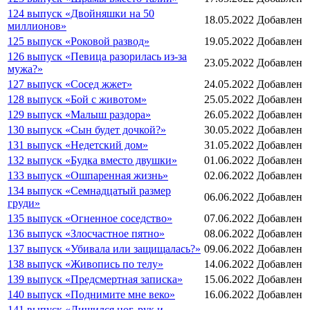
124 выпуск «Двойняшки на 50
18.05.2022
Добавлен
миллионов»
125 выпуск «Роковой развод»
19.05.2022
Добавлен
126 выпуск «Певица разорилась из-за
23.05.2022
Добавлен
мужа?»
127 выпуск «Сосед жжет»
24.05.2022
Добавлен
128 выпуск «Бой с животом»
25.05.2022
Добавлен
129 выпуск «Малыш раздора»
26.05.2022
Добавлен
130 выпуск «Сын будет дочкой?»
30.05.2022
Добавлен
131 выпуск «Недетский дом»
31.05.2022
Добавлен
132 выпуск «Будка вместо двушки»
01.06.2022
Добавлен
133 выпуск «Ошпаренная жизнь»
02.06.2022
Добавлен
134 выпуск «Семнадцатый размер
06.06.2022
Добавлен
груди»
135 выпуск «Огненное соседство»
07.06.2022
Добавлен
136 выпуск «Злосчастное пятно»
08.06.2022
Добавлен
137 выпуск «Убивала или защищалась?»
09.06.2022
Добавлен
138 выпуск «Живопись по телу»
14.06.2022
Добавлен
139 выпуск «Предсмертная записка»
15.06.2022
Добавлен
140 выпуск «Поднимите мне веко»
16.06.2022
Добавлен
141 выпуск «Лишился ног, рук и