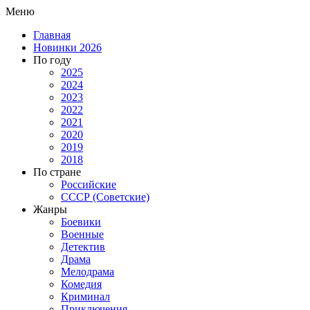
Меню
Главная
Новинки 2026
По году
2025
2024
2023
2022
2021
2020
2019
2018
По стране
Российские
СССР (Советские)
Жанры
Боевики
Военные
Детектив
Драма
Мелодрама
Комедия
Криминал
Приключения