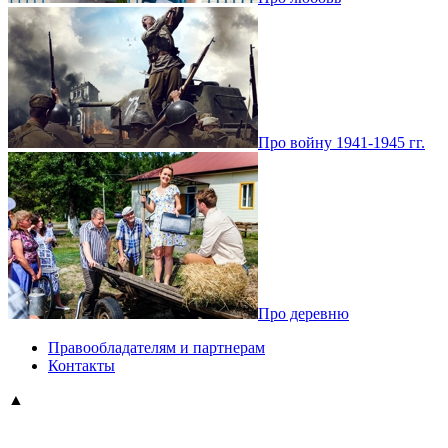
Про войну 1941-1945 гг.
Про деревню
Правообладателям и партнерам
Контакты
▲