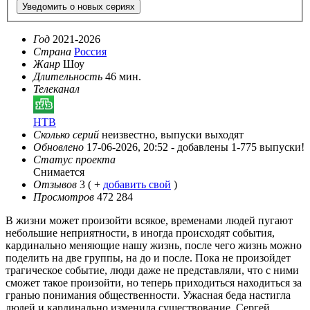
Уведомить о новых сериях
Год
2021-2026
Страна
Россия
Жанр
Шоу
Длительность
46 мин.
Телеканал
НТВ
Сколько серий
неизвестно, выпуски выходят
Обновлено
17-06-2026, 20:52 -
добавлены 1-775 выпуски!
Статус проекта
Снимается
Отзывов
3
( +
добавить свой
)
Просмотров
472 284
В жизни может произойти всякое, временами людей пугают
небольшие неприятности, в иногда происходят события,
кардинально меняющие нашу жизнь, после чего жизнь можно
поделить на две группы, на до и после. Пока не произойдет
трагическое событие, люди даже не представляли, что с ними
сможет такое произойти, но теперь приходиться находиться за
гранью понимания общественности. Ужасная беда настигла
людей и кардинально изменила существование. Сергей