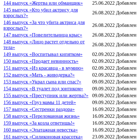
144 выпуск «Жертва или обманщик»
25.06.2022
Добавлен
145 выпуск «Кто убил актрису для
26.08.2022
Добавлен
взрослых?»
146 выпуск «За что убита актриса для
26.08.2022
Добавлен
взрослых?»
147 выпуск «Повелительница крыс»
26.08.2022
Добавлен
148 выпуск «Лицо растет отдельно от
26.08.2022
Добавлен
тела»
149 выпуск «Воспитывал кипятком»
02.09.2022
Добавлен
150 выпуск «Продает невинность»
02.09.2022
Добавлен
151 выпуск «Из красавца - в мумию»
02.09.2022
Добавлен
152 выпуск «Мать - живодерка?»
02.09.2022
Добавлен
153 выпуск «Украл сына или спас?»
09.09.2022
Добавлен
154 выпуск «В туалет под зонтиком»
09.09.2022
Добавлен
155 выпуск «Преступник или жертва?»
09.09.2022
Добавлен
156 выпуск «Груз мамы 11 детей»
09.09.2022
Добавлен
157 выпуск «Сестренки раздора»
16.09.2022
Добавлен
158 выпуск «Переломанная жизнь»
16.09.2022
Добавлен
159 выпуск «За козла ответишь!»
16.09.2022
Добавлен
160 выпуск «Эпатажная невестка»
16.09.2022
Добавлен
161 выпуск «Силиконовая красотка»
23.09.2022
Добавлен