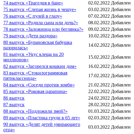
74 выпуск «Трагедия в бане»
02.02.2022
Добавлен
75 выпуск «Слепая жизнь в чешуе»
03.02.2022
Добавлен
76 выпуск «С пулей в глазу»
07.02.2022
Добавлен
77 выпуск «Родила сына или дочь?»
08.02.2022
Добавлен
78 выпуск «Заложница или беглянка?»
09.02.2022
Добавлен
79 выпуск «Дети раздора»
10.02.2022
Добавлен
80 выпуск «Бурановская бабушка
14.02.2022
Добавлен
разорилась»
81 выпуск «Укус клеща на 20
15.02.2022
Добавлен
миллионов»
82 выпуск «Загорелся кошкин дом»
16.02.2022
Добавлен
83 выпуск «Стокилограммовая
17.02.2022
Добавлен
пятиклассница»
84 выпуск «Соседи против зомби»
21.02.2022
Добавлен
85 выпуск «Роковая царапина»
22.02.2022
Добавлен
86 выпуск
24.02.2022
Добавлен
87 выпуск
28.02.2022
Добавлен
88 выпуск «Подложили змей?»
01.03.2022
Добавлен
89 выпуск «Пластика груди в 65 лет»
02.03.2022
Добавлен
90 выпуск «Делят детей умирающего
03.03.2022
Добавлен
отца»