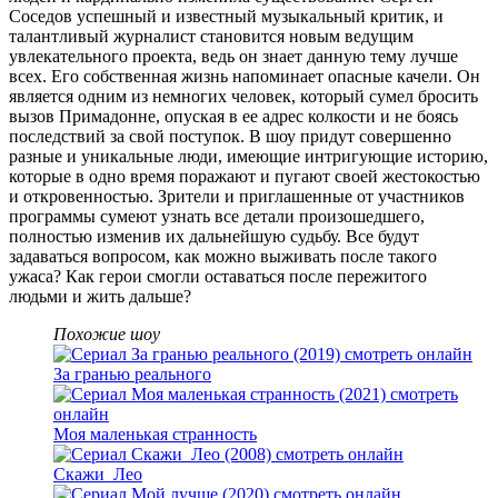
Соседов успешный и известный музыкальный критик, и
талантливый журналист становится новым ведущим
увлекательного проекта, ведь он знает данную тему лучше
всех. Его собственная жизнь напоминает опасные качели. Он
является одним из немногих человек, который сумел бросить
вызов Примадонне, опуская в ее адрес колкости и не боясь
последствий за свой поступок. В шоу придут совершенно
разные и уникальные люди, имеющие интригующие историю,
которые в одно время поражают и пугают своей жестокостью
и откровенностью. Зрители и приглашенные от участников
программы сумеют узнать все детали произошедшего,
полностью изменив их дальнейшую судьбу. Все будут
задаваться вопросом, как можно выживать после такого
ужаса? Как герои смогли оставаться после пережитого
людьми и жить дальше?
Похожие шоу
За гранью реального
Моя маленькая странность
Скажи_Лео