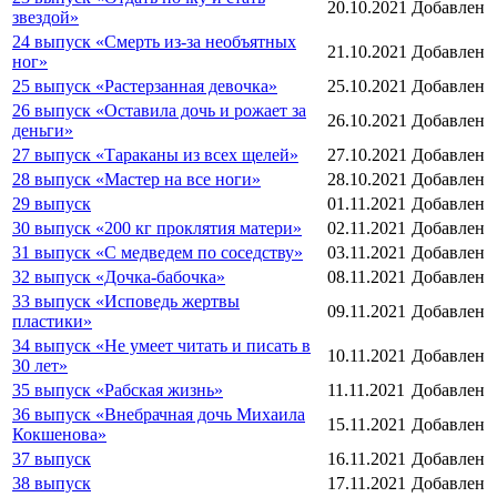
20.10.2021
Добавлен
звездой»
24 выпуск «Смерть из-за необъятных
21.10.2021
Добавлен
ног»
25 выпуск «Растерзанная девочка»
25.10.2021
Добавлен
26 выпуск «Оставила дочь и рожает за
26.10.2021
Добавлен
деньги»
27 выпуск «Тараканы из всех щелей»
27.10.2021
Добавлен
28 выпуск «Мастер на все ноги»
28.10.2021
Добавлен
29 выпуск
01.11.2021
Добавлен
30 выпуск «200 кг проклятия матери»
02.11.2021
Добавлен
31 выпуск «С медведем по соседству»
03.11.2021
Добавлен
32 выпуск «Дочка-бабочка»
08.11.2021
Добавлен
33 выпуск «Исповедь жертвы
09.11.2021
Добавлен
пластики»
34 выпуск «Не умеет читать и писать в
10.11.2021
Добавлен
30 лет»
35 выпуск «Рабская жизнь»
11.11.2021
Добавлен
36 выпуск «Внебрачная дочь Михаила
15.11.2021
Добавлен
Кокшенова»
37 выпуск
16.11.2021
Добавлен
38 выпуск
17.11.2021
Добавлен