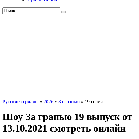
Русские сериалы
»
2026
»
За гранью
» 19 серия
Шоу За гранью 19 выпуск от
13.10.2021 смотреть онлайн