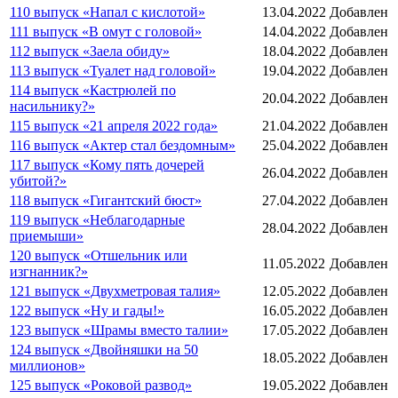
110 выпуск «Напал с кислотой»
13.04.2022
Добавлен
111 выпуск «В омут с головой»
14.04.2022
Добавлен
112 выпуск «Заела обиду»
18.04.2022
Добавлен
113 выпуск «Туалет над головой»
19.04.2022
Добавлен
114 выпуск «Кастрюлей по
20.04.2022
Добавлен
насильнику?»
115 выпуск «21 апреля 2022 года»
21.04.2022
Добавлен
116 выпуск «Актер стал бездомным»
25.04.2022
Добавлен
117 выпуск «Кому пять дочерей
26.04.2022
Добавлен
убитой?»
118 выпуск «Гигантский бюст»
27.04.2022
Добавлен
119 выпуск «Неблагодарные
28.04.2022
Добавлен
приемыши»
120 выпуск «Отшельник или
11.05.2022
Добавлен
изгнанник?»
121 выпуск «Двухметровая талия»
12.05.2022
Добавлен
122 выпуск «Ну и гады!»
16.05.2022
Добавлен
123 выпуск «Шрамы вместо талии»
17.05.2022
Добавлен
124 выпуск «Двойняшки на 50
18.05.2022
Добавлен
миллионов»
125 выпуск «Роковой развод»
19.05.2022
Добавлен