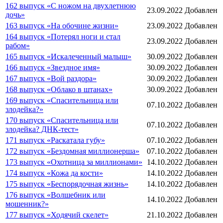
162 выпуск «С ножом на двухлетнюю
23.09.2022
Добавлен
дочь»
163 выпуск «На обочине жизни»
23.09.2022
Добавлен
164 выпуск «Потерял ноги и стал
23.09.2022
Добавлен
рабом»
165 выпуск «Искалеченный малыш»
30.09.2022
Добавлен
166 выпуск «Звездное имя»
30.09.2022
Добавлен
167 выпуск «Вой раздора»
30.09.2022
Добавлен
168 выпуск «Облако в штанах»
30.09.2022
Добавлен
169 выпуск «Спасительница или
07.10.2022
Добавлен
злодейка?»
170 выпуск «Спасительница или
07.10.2022
Добавлен
злодейка? ДНК-тест»
171 выпуск «Раскатала губу»
07.10.2022
Добавлен
172 выпуск «Бездомная миллионерша»
07.10.2022
Добавлен
173 выпуск «Охотница за миллионами»
14.10.2022
Добавлен
174 выпуск «Кожа да кости»
14.10.2022
Добавлен
175 выпуск «Беспорядочная жизнь»
14.10.2022
Добавлен
176 выпуск «Волшебник или
14.10.2022
Добавлен
мошенник?»
177 выпуск «Ходячий скелет»
21.10.2022
Добавлен