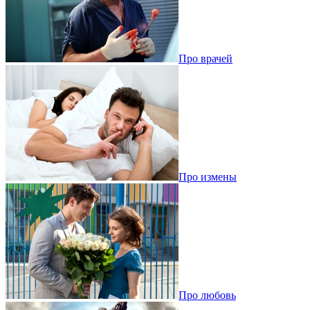
Про врачей
Про измены
Про любовь