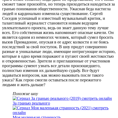
сможет такое произойти, но теперь приходиться находиться за
гранью понимания общественности. Ужасная беда настигла
людей и кардинально изменила существование. Сергей
Соседов успешный и известный музыкальный критик, и
талантливый журналист становится новым ведущим
увлекательного проекта, ведь он знает данную тему лучше
всех. Его собственная жизнь напоминает опасные качели. Он
является одним из немногих человек, который сумел бросить
вызов Примадонне, опуская в ее адрес колкости и не боясь
последствий за свой поступок. В шоу придут совершенно
разные и уникальные люди, имеющие интригующие историю,
которые в одно время поражают и пугают своей жестокостью
и откровенностью. Зрители и приглашенные от участников
программы сумеют узнать все детали произошедшего,
полностью изменив их дальнейшую судьбу. Все будут
задаваться вопросом, как можно выживать после такого
ужаса? Как герои смогли оставаться после пережитого
людьми и жить дальше?
Похожие шоу
За гранью реального
Моя маленькая странность