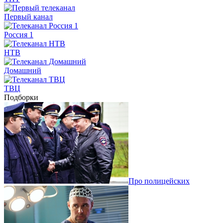
Первый канал
Россия 1
НТВ
Домашний
ТВЦ
Подборки
Про полицейских