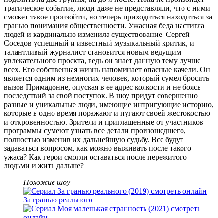
трагическое событие, люди даже не представляли, что с ними
сможет такое произойти, но теперь приходиться находиться за
гранью понимания общественности. Ужасная беда настигла
людей и кардинально изменила существование. Сергей
Соседов успешный и известный музыкальный критик, и
талантливый журналист становится новым ведущим
увлекательного проекта, ведь он знает данную тему лучше
всех. Его собственная жизнь напоминает опасные качели. Он
является одним из немногих человек, который сумел бросить
вызов Примадонне, опуская в ее адрес колкости и не боясь
последствий за свой поступок. В шоу придут совершенно
разные и уникальные люди, имеющие интригующие историю,
которые в одно время поражают и пугают своей жестокостью
и откровенностью. Зрители и приглашенные от участников
программы сумеют узнать все детали произошедшего,
полностью изменив их дальнейшую судьбу. Все будут
задаваться вопросом, как можно выживать после такого
ужаса? Как герои смогли оставаться после пережитого
людьми и жить дальше?
Похожие шоу
За гранью реального