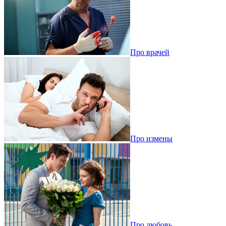
Про врачей
Про измены
Про любовь