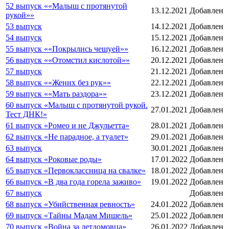
52 выпуск ««Малыш с протянутой
13.12.2021
Добавлен
рукой»»
53 выпуск
14.12.2021
Добавлен
54 выпуск
15.12.2021
Добавлен
55 выпуск ««Покрылись чешуей»»
16.12.2021
Добавлен
56 выпуск ««Отомстил кислотой»»
20.12.2021
Добавлен
57 выпуск
21.12.2021
Добавлен
58 выпуск ««Жених без рук»»
22.12.2021
Добавлен
59 выпуск ««Мать раздора»»
23.12.2021
Добавлен
60 выпуск «Малыш с протянутой рукой.
27.01.2021
Добавлен
Тест ДНК!»
61 выпуск «Ромео и не Джульетта»
28.01.2021
Добавлен
62 выпуск «Не парадное, а туалет»
29.01.2021
Добавлен
63 выпуск
30.01.2021
Добавлен
64 выпуск «Роковые роды»
17.01.2022
Добавлен
65 выпуск «Первоклассница на свалке»
18.01.2022
Добавлен
66 выпуск «В два года горела заживо»
19.01.2022
Добавлен
67 выпуск
Добавлен
68 выпуск «Убийственная ревность»
24.01.2022
Добавлен
69 выпуск «Тайны Мадам Мишель»
25.01.2022
Добавлен
70 выпуск «Война за детдомовца»
26.01.2022
Добавлен