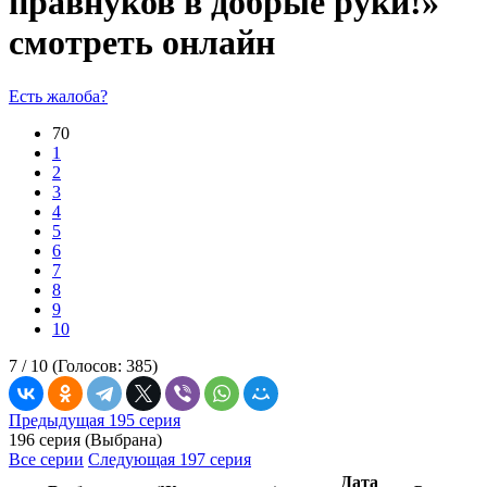
правнуков в добрые руки!»
смотреть онлайн
Есть жалоба?
70
1
2
3
4
5
6
7
8
9
10
7 /
10
(Голосов:
385
)
Предыдущая 195 серия
196 серия (Выбрана)
Все серии
Следующая 197 серия
Дата