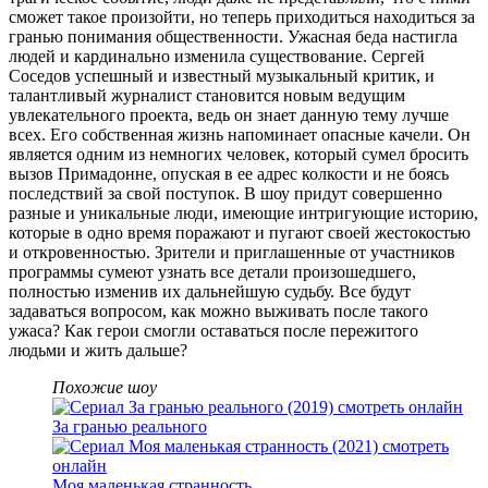
сможет такое произойти, но теперь приходиться находиться за
гранью понимания общественности. Ужасная беда настигла
людей и кардинально изменила существование. Сергей
Соседов успешный и известный музыкальный критик, и
талантливый журналист становится новым ведущим
увлекательного проекта, ведь он знает данную тему лучше
всех. Его собственная жизнь напоминает опасные качели. Он
является одним из немногих человек, который сумел бросить
вызов Примадонне, опуская в ее адрес колкости и не боясь
последствий за свой поступок. В шоу придут совершенно
разные и уникальные люди, имеющие интригующие историю,
которые в одно время поражают и пугают своей жестокостью
и откровенностью. Зрители и приглашенные от участников
программы сумеют узнать все детали произошедшего,
полностью изменив их дальнейшую судьбу. Все будут
задаваться вопросом, как можно выживать после такого
ужаса? Как герои смогли оставаться после пережитого
людьми и жить дальше?
Похожие шоу
За гранью реального
Моя маленькая странность