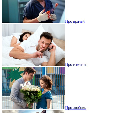
Про врачей
Про измены
Про любовь