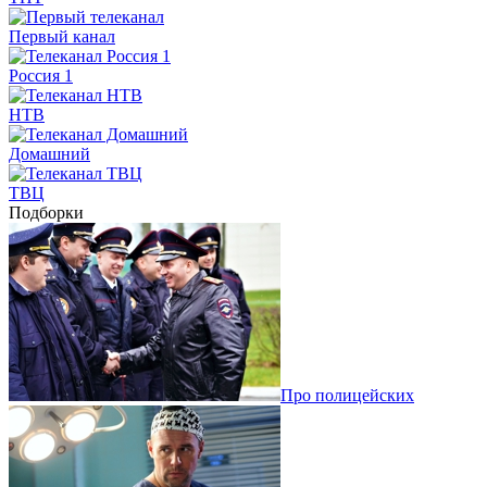
Первый канал
Россия 1
НТВ
Домашний
ТВЦ
Подборки
Про полицейских