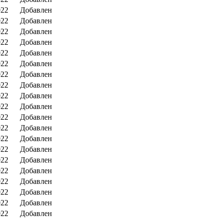
022
Добавлен
022
Добавлен
022
Добавлен
022
Добавлен
022
Добавлен
022
Добавлен
022
Добавлен
022
Добавлен
022
Добавлен
022
Добавлен
022
Добавлен
022
Добавлен
022
Добавлен
022
Добавлен
022
Добавлен
022
Добавлен
022
Добавлен
022
Добавлен
022
Добавлен
022
Добавлен