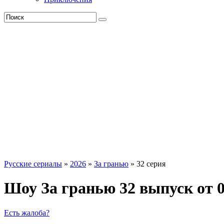
Русские сериалы
»
2026
»
За гранью
» 32 серия
Шоу За гранью 32 выпуск от 
Есть жалоба?