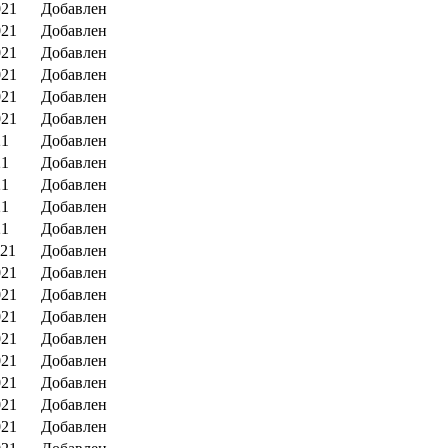
021
Добавлен
021
Добавлен
021
Добавлен
021
Добавлен
021
Добавлен
021
Добавлен
21
Добавлен
21
Добавлен
21
Добавлен
21
Добавлен
21
Добавлен
021
Добавлен
021
Добавлен
021
Добавлен
021
Добавлен
021
Добавлен
021
Добавлен
021
Добавлен
021
Добавлен
021
Добавлен