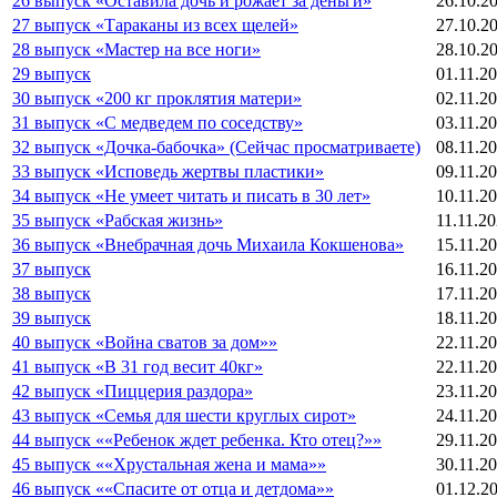
26 выпуск «Оставила дочь и рожает за деньги»
26.10.2
27 выпуск «Тараканы из всех щелей»
27.10.2
28 выпуск «Мастер на все ноги»
28.10.2
29 выпуск
01.11.2
30 выпуск «200 кг проклятия матери»
02.11.2
31 выпуск «С медведем по соседству»
03.11.2
32 выпуск «Дочка-бабочка» (Сейчас просматриваете)
08.11.2
33 выпуск «Исповедь жертвы пластики»
09.11.2
34 выпуск «Не умеет читать и писать в 30 лет»
10.11.2
35 выпуск «Рабская жизнь»
11.11.2
36 выпуск «Внебрачная дочь Михаила Кокшенова»
15.11.2
37 выпуск
16.11.2
38 выпуск
17.11.2
39 выпуск
18.11.2
40 выпуск «Война сватов за дом»»
22.11.2
41 выпуск «В 31 год весит 40кг»
22.11.2
42 выпуск «Пиццерия раздора»
23.11.2
43 выпуск «Семья для шести круглых сирот»
24.11.2
44 выпуск ««Ребенок ждет ребенка. Кто отец?»»
29.11.2
45 выпуск ««Хрустальная жена и мама»»
30.11.2
46 выпуск ««Спасите от отца и детдома»»
01.12.2