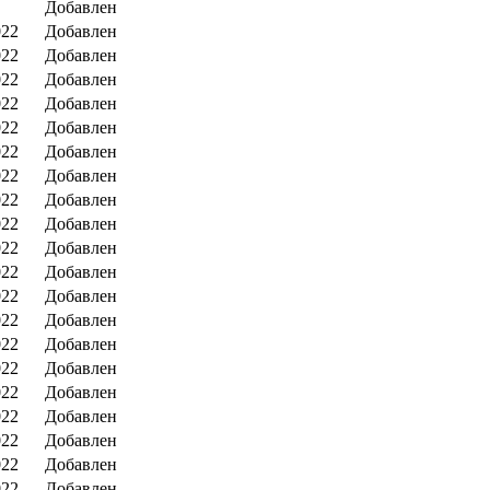
Добавлен
022
Добавлен
022
Добавлен
022
Добавлен
022
Добавлен
022
Добавлен
022
Добавлен
022
Добавлен
022
Добавлен
022
Добавлен
022
Добавлен
022
Добавлен
022
Добавлен
022
Добавлен
022
Добавлен
022
Добавлен
022
Добавлен
022
Добавлен
022
Добавлен
022
Добавлен
022
Добавлен