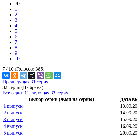
70
1
2
3
4
5
6
7
8
9
10
7 /
10
(Голосов:
385
)
Предыдущая 31 серия
32 серия (Выбрана)
Все серии
Следующая 33 серия
Выбор серии (Жми на серию)
Дата в
1 выпуск
13.09.2
2 выпуск
14.09.2
3 выпуск
15.09.2
4 выпуск
16.09.2
5 выпуск
20.09.2