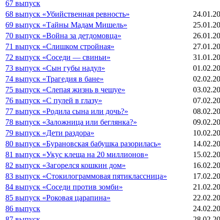
67 выпуск
68 выпуск «Убийственная ревность»
24.01.2
69 выпуск «Тайны Мадам Мишель»
25.01.2
70 выпуск «Война за детдомовца»
26.01.2
71 выпуск «Слишком стройная»
27.01.2
72 выпуск «Соседи — свиньи»
31.01.2
73 выпуск «Сын губы надул»
01.02.2
74 выпуск «Трагедия в бане»
02.02.2
75 выпуск «Слепая жизнь в чешуе»
03.02.2
76 выпуск «С пулей в глазу»
07.02.2
77 выпуск «Родила сына или дочь?»
08.02.2
78 выпуск «Заложница или беглянка?»
09.02.2
79 выпуск «Дети раздора»
10.02.2
80 выпуск «Бурановская бабушка разорилась»
14.02.2
81 выпуск «Укус клеща на 20 миллионов»
15.02.2
82 выпуск «Загорелся кошкин дом»
16.02.2
83 выпуск «Стокилограммовая пятиклассница»
17.02.2
84 выпуск «Соседи против зомби»
21.02.2
85 выпуск «Роковая царапина»
22.02.2
86 выпуск
24.02.2
87 выпуск
28.02.2