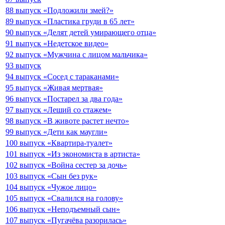
88 выпуск «Подложили змей?»
89 выпуск «Пластика груди в 65 лет»
90 выпуск «Делят детей умирающего отца»
91 выпуск «Недетское видео»
92 выпуск «Мужчина с лицом мальчика»
93 выпуск
94 выпуск «Сосед с тараканами»
95 выпуск «Живая мертвая»
96 выпуск «Постарел за два года»
97 выпуск «Леший со стажем»
98 выпуск «В животе растет нечто»
99 выпуск «Дети как маугли»
100 выпуск «Квартира-туалет»
101 выпуск «Из экономиста в артиста»
102 выпуск «Война сестер за дочь»
103 выпуск «Сын без рук»
104 выпуск «Чужое лицо»
105 выпуск «Свалился на голову»
106 выпуск «Неподъемный сын»
107 выпуск «Пугачёва разорилась»