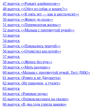
47 выпуск ««Рожает альбиносов»»
48 выпуск ««Обед из собак и кошек?»»
49 выпуск ««В пять лет — как в шестьдесят»»
50 выпуск ««Живот до пола»»
51 выпуск ««Перемолотая жизнь»»
52 выпуск ««Малыш с протянутой рукой»»
53 выпуск
54 выпуск
55 выпуск ««Покрылись чешуей»»
56 выпуск ««Отомстил кислотой»»
57 выпуск
58 выпуск ««Жених без рук»»
59 выпуск ««Мать раздора»»
60 выпуск «Малыш с протянутой рукой. Тест ДНК!»
61 выпуск «Ромео и не Джульетта»
62 выпуск «Не парадное, а туалет»
63 выпуск
64 выпуск «Роковые роды»
65 выпуск «Первоклассница на свалке»
66 выпуск «В два года горела заживо»