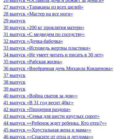
26 выпуск «Оставила дочь и рожает за деньги»
27 выпуск «Тараканы из всех щелей»
28 выпуск «Мастер на все ноги»
29 выпуск
30 выпуск «200 кг проклятия матери»
31 выпуск «С медведем по соседству»
32 выпуск «Дочка-бабочка»
33 выпуск «Исповедь жертвы пластики»
34 выпуск «Не умеет читать и писать в 30 лет»
35 выпуск «Рабская жизнь»
36 выпуск «Внебрачная дочь Михаила Кокшенова»
37 выпуск
38 выпуск
39 выпуск
40 выпуск «Война сватов за дом»»
41 выпуск «В 31 год весит 40кг»
42 выпуск «Пиццерия раздора»
43 выпуск «Семья для шести круглых сирот»
44 выпуск ««Ребенок ждет ребенка. Кто отец?»»
45 выпуск ««Хрустальная жена и мама»»
46 выпуск ««Спасите от отца и детдома»»