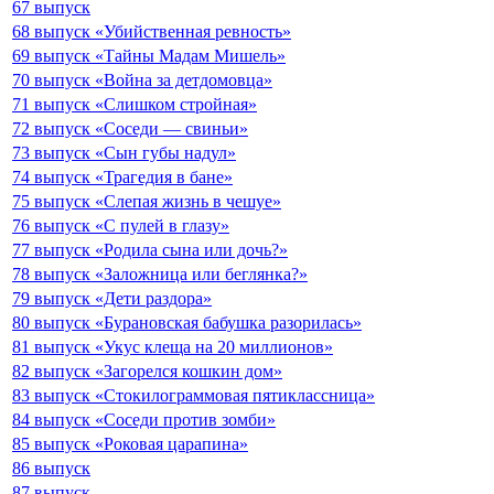
67 выпуск
68 выпуск «Убийственная ревность»
69 выпуск «Тайны Мадам Мишель»
70 выпуск «Война за детдомовца»
71 выпуск «Слишком стройная»
72 выпуск «Соседи — свиньи»
73 выпуск «Сын губы надул»
74 выпуск «Трагедия в бане»
75 выпуск «Слепая жизнь в чешуе»
76 выпуск «С пулей в глазу»
77 выпуск «Родила сына или дочь?»
78 выпуск «Заложница или беглянка?»
79 выпуск «Дети раздора»
80 выпуск «Бурановская бабушка разорилась»
81 выпуск «Укус клеща на 20 миллионов»
82 выпуск «Загорелся кошкин дом»
83 выпуск «Стокилограммовая пятиклассница»
84 выпуск «Соседи против зомби»
85 выпуск «Роковая царапина»
86 выпуск
87 выпуск