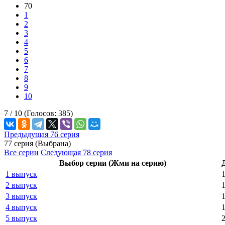
70
1
2
3
4
5
6
7
8
9
10
7 /
10
(Голосов:
385
)
Предыдущая 76 серия
77 серия (Выбрана)
Все серии
Следующая 78 серия
Выбор серии (Жми на серию)
1 выпуск
2 выпуск
3 выпуск
4 выпуск
5 выпуск