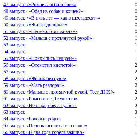
47 выпуск ««Рожает альбиносов»»
48 выпуск ««Обед из собак и кошек?»»
49 выпуск ««В пять лет — как в шестьдесят»»
50 выпуск ««Живот до пола»»
51 выпуск ««Перемолотая жизнь»»
52 выпуск ««Малыш с протянутой рукой»»
53 выпуск
54 выпуск
55 выпуск ««Покрылись чешуей»»
56 выпуск ««Отомстил кислотой»»
57 выпуск
58 выпуск ««Жених без рук»»
59 выпуск ««Мать раздора»»
60 выпуск «Малыш с протянутой рукой. Тест ДНК!»
61 выпуск «Ромео и не Джульетта»
62 выпуск «Не парадное, а туалет»
63 выпуск
64 выпуск «Роковые роды»
65 выпуск «Первоклассница на свалке»
66 выпуск «В два года горела заживо»