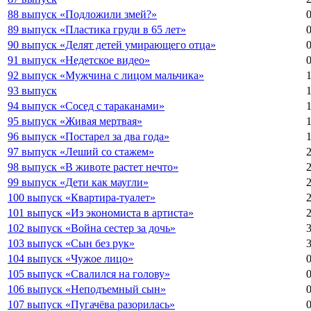
88 выпуск «Подложили змей?»
89 выпуск «Пластика груди в 65 лет»
90 выпуск «Делят детей умирающего отца»
91 выпуск «Недетское видео»
92 выпуск «Мужчина с лицом мальчика»
93 выпуск
94 выпуск «Сосед с тараканами»
95 выпуск «Живая мертвая»
96 выпуск «Постарел за два года»
97 выпуск «Леший со стажем»
98 выпуск «В животе растет нечто»
99 выпуск «Дети как маугли»
100 выпуск «Квартира-туалет»
101 выпуск «Из экономиста в артиста»
102 выпуск «Война сестер за дочь»
103 выпуск «Сын без рук»
104 выпуск «Чужое лицо»
105 выпуск «Свалился на голову»
106 выпуск «Неподъемный сын»
107 выпуск «Пугачёва разорилась»