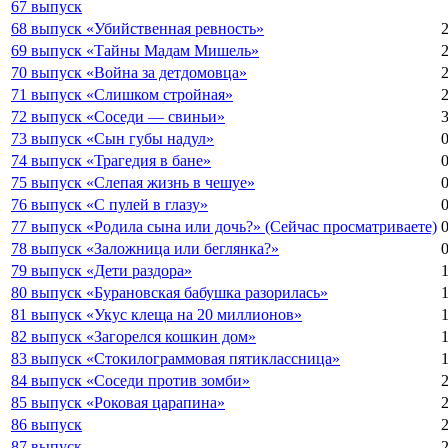
67 выпуск
68 выпуск «Убийственная ревность»
69 выпуск «Тайны Мадам Мишель»
70 выпуск «Война за детдомовца»
71 выпуск «Слишком стройная»
72 выпуск «Соседи — свиньи»
73 выпуск «Сын губы надул»
74 выпуск «Трагедия в бане»
75 выпуск «Слепая жизнь в чешуе»
76 выпуск «С пулей в глазу»
77 выпуск «Родила сына или дочь?» (Сейчас просматриваете)
78 выпуск «Заложница или беглянка?»
79 выпуск «Дети раздора»
80 выпуск «Бурановская бабушка разорилась»
81 выпуск «Укус клеща на 20 миллионов»
82 выпуск «Загорелся кошкин дом»
83 выпуск «Стокилограммовая пятиклассница»
84 выпуск «Соседи против зомби»
85 выпуск «Роковая царапина»
86 выпуск
87 выпуск