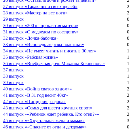
26 выпуск «Оставила дочь и рожает за деньги»
27 выпуск «Тараканы из всех щелей»
28 выпуск «Мастер на все ноги»
29 выпуск
30 выпуск «200 кг проклятия матери»
31 выпуск «С медведем по соседству»
32 выпуск «Дочка-бабочка»
33 выпуск «Исповедь жертвы пластики»
34 выпуск «Не умеет читать и писать в 30 лет»
35 выпуск «Рабская жизнь»
1
36 выпуск «Внебрачная дочь Михаила Кокшенова»
37 выпуск
38 выпуск
39 выпуск
40 выпуск «Война сватов за дом»»
41 выпуск «В 31 год весит 40кг»
42 выпуск «Пиццерия раздора»
43 выпуск «Семья для шести круглых сирот»
44 выпуск ««Ребенок ждет ребенка. Кто отец?»»
45 выпуск ««Хрустальная жена и мама»»
46 выпуск ««Спасите от отца и детдома»»