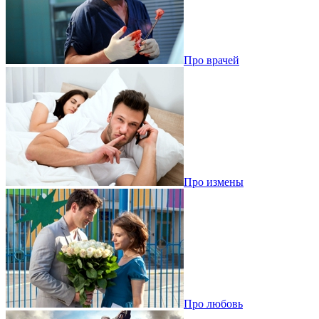
Про врачей
Про измены
Про любовь