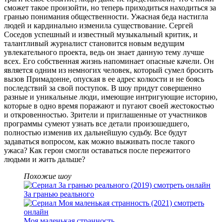
сможет такое произойти, но теперь приходиться находиться за
гранью понимания общественности. Ужасная беда настигла
людей и кардинально изменила существование. Сергей
Соседов успешный и известный музыкальный критик, и
талантливый журналист становится новым ведущим
увлекательного проекта, ведь он знает данную тему лучше
всех. Его собственная жизнь напоминает опасные качели. Он
является одним из немногих человек, который сумел бросить
вызов Примадонне, опуская в ее адрес колкости и не боясь
последствий за свой поступок. В шоу придут совершенно
разные и уникальные люди, имеющие интригующие историю,
которые в одно время поражают и пугают своей жестокостью
и откровенностью. Зрители и приглашенные от участников
программы сумеют узнать все детали произошедшего,
полностью изменив их дальнейшую судьбу. Все будут
задаваться вопросом, как можно выживать после такого
ужаса? Как герои смогли оставаться после пережитого
людьми и жить дальше?
Похожие шоу
За гранью реального
Моя маленькая странность