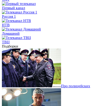
Первый канал
Россия 1
НТВ
Домашний
ТВЦ
Подборки
Про полицейских