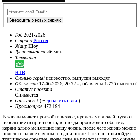
Уведомить о новых сериях
Год
2021-2026
Страна
Россия
Жанр
Шоу
Длительность
46 мин.
Телеканал
НТВ
Сколько серий
неизвестно, выпуски выходят
Обновлено
17-06-2026, 20:52 -
добавлены 1-775 выпуски!
Статус проекта
Снимается
Отзывов
3
( +
добавить свой
)
Просмотров
472 194
В жизни может произойти всякое, временами людей пугают
небольшие неприятности, в иногда происходят события,
кардинально меняющие нашу жизнь, после чего жизнь можно
поделить на две группы, на до и после. Пока не произойдет
трагическое событие, люди даже не представляли, что с ними