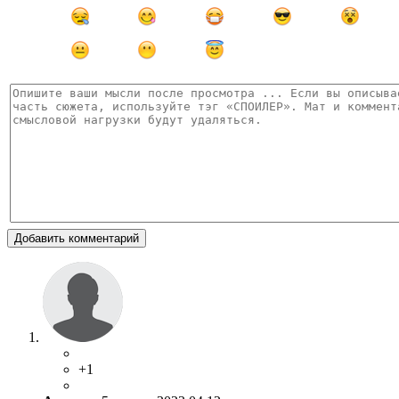
Добавить комментарий
+1