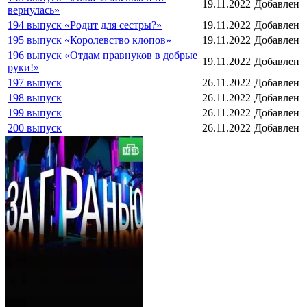
19.11.2022
Добавлен
вернулась»
194 выпуск «Родит для сестры?»
19.11.2022
Добавлен
195 выпуск «Королевство клопов»
19.11.2022
Добавлен
196 выпуск «Отдам правнуков в добрые
19.11.2022
Добавлен
руки!»
197 выпуск
26.11.2022
Добавлен
198 выпуск
26.11.2022
Добавлен
199 выпуск
26.11.2022
Добавлен
200 выпуск
26.11.2022
Добавлен