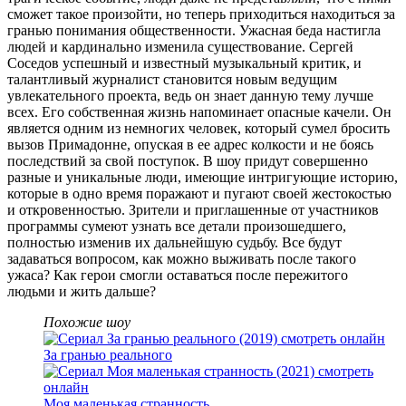
сможет такое произойти, но теперь приходиться находиться за
гранью понимания общественности. Ужасная беда настигла
людей и кардинально изменила существование. Сергей
Соседов успешный и известный музыкальный критик, и
талантливый журналист становится новым ведущим
увлекательного проекта, ведь он знает данную тему лучше
всех. Его собственная жизнь напоминает опасные качели. Он
является одним из немногих человек, который сумел бросить
вызов Примадонне, опуская в ее адрес колкости и не боясь
последствий за свой поступок. В шоу придут совершенно
разные и уникальные люди, имеющие интригующие историю,
которые в одно время поражают и пугают своей жестокостью
и откровенностью. Зрители и приглашенные от участников
программы сумеют узнать все детали произошедшего,
полностью изменив их дальнейшую судьбу. Все будут
задаваться вопросом, как можно выживать после такого
ужаса? Как герои смогли оставаться после пережитого
людьми и жить дальше?
Похожие шоу
За гранью реального
Моя маленькая странность