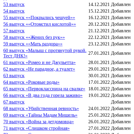
53 выпуск
14.12.2021
Добавлен
54 выпуск
15.12.2021
Добавлен
55 выпуск ««Покрылись чешуей»»
16.12.2021
Добавлен
56 выпуск ««Отомстил кислотой»»
20.12.2021
Добавлен
57 выпуск
21.12.2021
Добавлен
58 выпуск ««Жених без рук»»
22.12.2021
Добавлен
59 выпуск ««Мать раздора»»
23.12.2021
Добавлен
60 выпуск «Малыш с протянутой рукой.
27.01.2021
Добавлен
Тест ДНК!»
61 выпуск «Ромео и не Джульетта»
28.01.2021
Добавлен
62 выпуск «Не парадное, а туалет»
29.01.2021
Добавлен
63 выпуск
30.01.2021
Добавлен
64 выпуск «Роковые роды»
17.01.2022
Добавлен
65 выпуск «Первоклассница на свалке»
18.01.2022
Добавлен
66 выпуск «В два года горела заживо»
19.01.2022
Добавлен
67 выпуск
Добавлен
68 выпуск «Убийственная ревность»
24.01.2022
Добавлен
69 выпуск «Тайны Мадам Мишель»
25.01.2022
Добавлен
70 выпуск «Война за детдомовца»
26.01.2022
Добавлен
71 выпуск «Слишком стройная»
27.01.2022
Добавлен