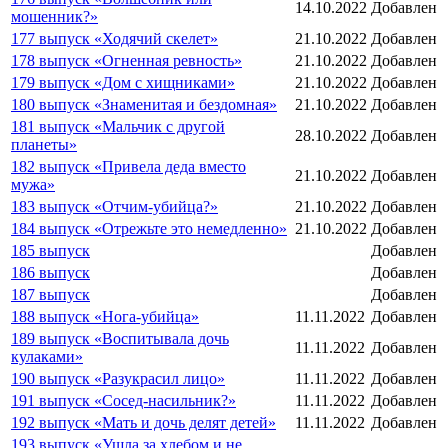
14.10.2022
Добавлен
мошенник?»
177 выпуск «Ходячий скелет»
21.10.2022
Добавлен
178 выпуск «Огненная ревность»
21.10.2022
Добавлен
179 выпуск «Дом с хищниками»
21.10.2022
Добавлен
180 выпуск «Знаменитая и бездомная»
21.10.2022
Добавлен
181 выпуск «Мальчик с другой
28.10.2022
Добавлен
планеты»
182 выпуск «Привела деда вместо
21.10.2022
Добавлен
мужа»
183 выпуск «Отчим-убийца?»
21.10.2022
Добавлен
184 выпуск «Отрежьте это немедленно»
21.10.2022
Добавлен
185 выпуск
Добавлен
186 выпуск
Добавлен
187 выпуск
Добавлен
188 выпуск «Нога-убийца»
11.11.2022
Добавлен
189 выпуск «Воспитывала дочь
11.11.2022
Добавлен
кулаками»
190 выпуск «Разукрасил лицо»
11.11.2022
Добавлен
191 выпуск «Сосед-насильник?»
11.11.2022
Добавлен
192 выпуск «Мать и дочь делят детей»
11.11.2022
Добавлен
193 выпуск «Ушла за хлебом и не