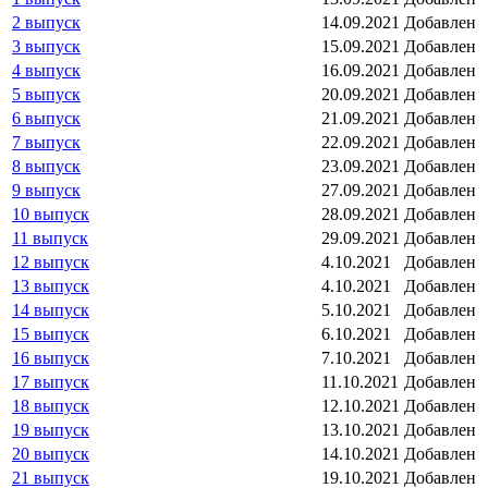
2 выпуск
14.09.2021
Добавлен
3 выпуск
15.09.2021
Добавлен
4 выпуск
16.09.2021
Добавлен
5 выпуск
20.09.2021
Добавлен
6 выпуск
21.09.2021
Добавлен
7 выпуск
22.09.2021
Добавлен
8 выпуск
23.09.2021
Добавлен
9 выпуск
27.09.2021
Добавлен
10 выпуск
28.09.2021
Добавлен
11 выпуск
29.09.2021
Добавлен
12 выпуск
4.10.2021
Добавлен
13 выпуск
4.10.2021
Добавлен
14 выпуск
5.10.2021
Добавлен
15 выпуск
6.10.2021
Добавлен
16 выпуск
7.10.2021
Добавлен
17 выпуск
11.10.2021
Добавлен
18 выпуск
12.10.2021
Добавлен
19 выпуск
13.10.2021
Добавлен
20 выпуск
14.10.2021
Добавлен
21 выпуск
19.10.2021
Добавлен