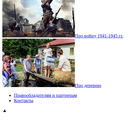
Про войну 1941-1945 гг.
Про деревню
Правообладателям и партнерам
Контакты
▲