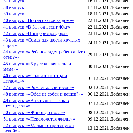
37 выпуск
16.11.2021
Добавлен
38 выпуск
17.11.2021
Добавлен
39 выпуск
18.11.2021
Добавлен
40 выпуск «Война сватов за дом»»
22.11.2021
Добавлен
41 выпуск «В 31 год весит 40кг»
22.11.2021
Добавлен
42 выпуск «Пиццерия раздора»
23.11.2021
Добавлен
43 выпуск «Семья для шести круглых
24.11.2021
Добавлен
сирот»
44 выпуск ««Ребенок ждет ребенка. Кто
29.11.2021
Добавлен
отец?»»
45 выпуск ««Хрустальная жена и
30.11.2021
Добавлен
мама»»
46 выпуск ««Спасите от отца и
01.12.2021
Добавлен
детдома»»
47 выпуск ««Рожает альбиносов»»
02.12.2021
Добавлен
48 выпуск ««Обед из собак и кошек?»»
06.12.2021
Добавлен
49 выпуск ««В пять лет — как в
07.12.2021
Добавлен
шестьдесят»»
50 выпуск ««Живот до пола»»
08.12.2021
Добавлен
51 выпуск ««Перемолотая жизнь»»
09.12.2021
Добавлен
52 выпуск ««Малыш с протянутой
13.12.2021
Добавлен
рукой»»