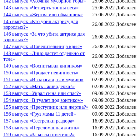
142 выпуск «Хозяйка мусорной горы»
25.06.2022
Добавлен
143 выпуск «Четверть тонны веса»
25.06.2022
Добавлен
144 выпуск «Жертва или обманщик»
25.06.2022
Добавлен
145 выпуск «Кто убил актрису для
26.08.2022
Добавлен
взрослых?»
146 выпуск «За что убита актриса для
26.08.2022
Добавлен
взрослых?»
147 выпуск «Повелительница крыс»
26.08.2022
Добавлен
148 выпуск «Лицо растет отдельно от
26.08.2022
Добавлен
тела»
149 выпуск «Воспитывал кипятком»
02.09.2022
Добавлен
150 выпуск «Продает невинность»
02.09.2022
Добавлен
151 выпуск «Из красавца - в мумию»
02.09.2022
Добавлен
152 выпуск «Мать - живодерка?»
02.09.2022
Добавлен
153 выпуск «Украл сына или спас?»
09.09.2022
Добавлен
154 выпуск «В туалет под зонтиком»
09.09.2022
Добавлен
155 выпуск «Преступник или жертва?»
09.09.2022
Добавлен
156 выпуск «Груз мамы 11 детей»
09.09.2022
Добавлен
157 выпуск «Сестренки раздора»
16.09.2022
Добавлен
158 выпуск «Переломанная жизнь»
16.09.2022
Добавлен
159 выпуск «За козла ответишь!»
16.09.2022
Добавлен