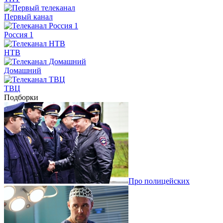
Первый канал
Россия 1
НТВ
Домашний
ТВЦ
Подборки
Про полицейских