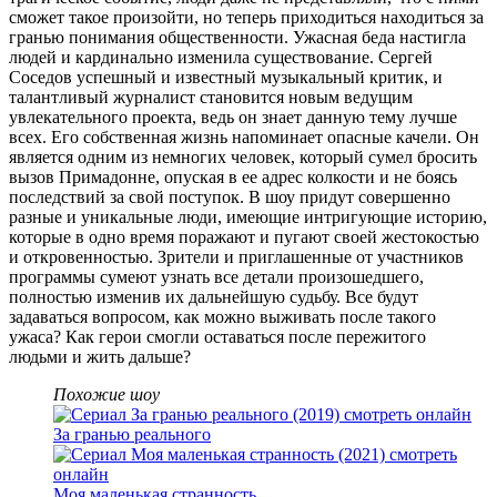
сможет такое произойти, но теперь приходиться находиться за
гранью понимания общественности. Ужасная беда настигла
людей и кардинально изменила существование. Сергей
Соседов успешный и известный музыкальный критик, и
талантливый журналист становится новым ведущим
увлекательного проекта, ведь он знает данную тему лучше
всех. Его собственная жизнь напоминает опасные качели. Он
является одним из немногих человек, который сумел бросить
вызов Примадонне, опуская в ее адрес колкости и не боясь
последствий за свой поступок. В шоу придут совершенно
разные и уникальные люди, имеющие интригующие историю,
которые в одно время поражают и пугают своей жестокостью
и откровенностью. Зрители и приглашенные от участников
программы сумеют узнать все детали произошедшего,
полностью изменив их дальнейшую судьбу. Все будут
задаваться вопросом, как можно выживать после такого
ужаса? Как герои смогли оставаться после пережитого
людьми и жить дальше?
Похожие шоу
За гранью реального
Моя маленькая странность