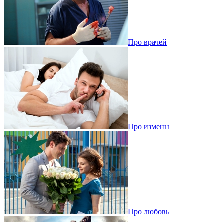
Про врачей
Про измены
Про любовь