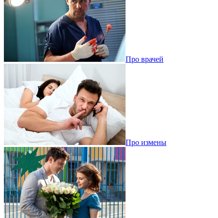
Про врачей
Про измены