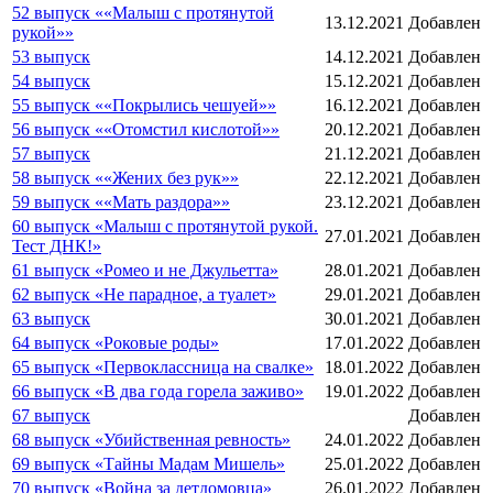
52 выпуск ««Малыш с протянутой
13.12.2021
Добавлен
рукой»»
53 выпуск
14.12.2021
Добавлен
54 выпуск
15.12.2021
Добавлен
55 выпуск ««Покрылись чешуей»»
16.12.2021
Добавлен
56 выпуск ««Отомстил кислотой»»
20.12.2021
Добавлен
57 выпуск
21.12.2021
Добавлен
58 выпуск ««Жених без рук»»
22.12.2021
Добавлен
59 выпуск ««Мать раздора»»
23.12.2021
Добавлен
60 выпуск «Малыш с протянутой рукой.
27.01.2021
Добавлен
Тест ДНК!»
61 выпуск «Ромео и не Джульетта»
28.01.2021
Добавлен
62 выпуск «Не парадное, а туалет»
29.01.2021
Добавлен
63 выпуск
30.01.2021
Добавлен
64 выпуск «Роковые роды»
17.01.2022
Добавлен
65 выпуск «Первоклассница на свалке»
18.01.2022
Добавлен
66 выпуск «В два года горела заживо»
19.01.2022
Добавлен
67 выпуск
Добавлен
68 выпуск «Убийственная ревность»
24.01.2022
Добавлен
69 выпуск «Тайны Мадам Мишель»
25.01.2022
Добавлен
70 выпуск «Война за детдомовца»
26.01.2022
Добавлен