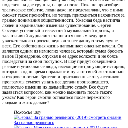
поделить на две группы, на до и после. Пока не произойдет
трагическое событие, люди даже не представляли, что с ними
сможет такое произойти, но теперь приходиться находиться за
гранью понимания общественности. Ужасная беда настигла
людей и кардинально изменила существование. Сергей
Соседов успешный и известный музыкальный критик, и
талантливый журналист становится новым ведущим
увлекательного проекта, ведь он знает данную тему лучше
всех. Его собственная жизнь напоминает опасные качели. Он
является одним из немногих человек, который сумел бросить
вызов Примадонне, опуская в ее адрес колкости и не боясь
последствий за свой поступок. В шоу придут совершенно
разные и уникальные люди, имеющие интригующие историю,
которые в одно время поражают и пугают своей жестокостью
и откровенностью. Зрители и приглашенные от участников
программы сумеют узнать все детали произошедшего,
полностью изменив их дальнейшую судьбу. Все будут
задаваться вопросом, как можно выживать после такого
ужаса? Как герои смогли оставаться после пережитого
людьми и жить дальше?
Похожие шоу
За гранью реального