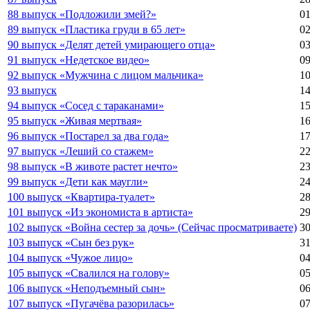
88 выпуск «Подложили змей?»
01
89 выпуск «Пластика груди в 65 лет»
02
90 выпуск «Делят детей умирающего отца»
03
91 выпуск «Недетское видео»
09
92 выпуск «Мужчина с лицом мальчика»
10
93 выпуск
14
94 выпуск «Сосед с тараканами»
15
95 выпуск «Живая мертвая»
16
96 выпуск «Постарел за два года»
17
97 выпуск «Леший со стажем»
22
98 выпуск «В животе растет нечто»
23
99 выпуск «Дети как маугли»
24
100 выпуск «Квартира-туалет»
28
101 выпуск «Из экономиста в артиста»
29
102 выпуск «Война сестер за дочь» (Сейчас просматриваете)
30
103 выпуск «Сын без рук»
31
104 выпуск «Чужое лицо»
04
105 выпуск «Свалился на голову»
05
106 выпуск «Неподъемный сын»
06
107 выпуск «Пугачёва разорилась»
07