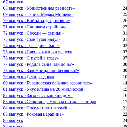
67 выпуск
68 выпуск «Убийственная ревность»
24
69 выпуск «Тайны Мадам Мишель»
25
70 выпуск «Война за детдомовца»
26
71 выпуск «Слишком стройная»
27
72 выпуск «Соседи — свиньи»
31
73 выпуск «Сын губы надул»
01
74 выпуск «Трагедия в бане»
02
75 выпуск «Слепая жизнь в чешуе»
03
76 выпуск «С пулей в глазу»
07
77 выпуск «Родила сына или дочь?»
08
78 выпуск «Заложница или беглянка?»
09
79 выпуск «Дети раздора»
10
80 выпуск «Бурановская бабушка разорилась»
14
81 выпуск «Укус клеща на 20 миллионов»
15
82 выпуск «Загорелся кошкин дом»
16
83 выпуск «Стокилограммовая пятиклассница»
17
84 выпуск «Соседи против зомби»
21
85 выпуск «Роковая царапина»
22
86 выпуск
24
87 выпуск
28