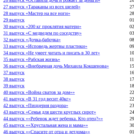
26 выпуск «Оставила дочь и рожает за деньги»
26
27 выпуск «Тараканы из всех щелей»
27
28 выпуск «Мастер на все ноги»
28
29 выпуск
01
30 выпуск «200 кг проклятия матери»
02
31 выпуск «С медведем по соседству»
03
32 выпуск «Дочка-бабочка»
08
33 выпуск «Исповедь жертвы пластики»
09
34 выпуск «Не умеет читать и писать в 30 лет»
10
35 выпуск «Рабская жизнь»
11
36 выпуск «Внебрачная дочь Михаила Кокшенова»
15
37 выпуск
16
38 выпуск
17
39 выпуск
18
40 выпуск «Война сватов за дом»»
22
41 выпуск «В 31 год весит 40кг»
22
42 выпуск «Пиццерия раздора»
23
43 выпуск «Семья для шести круглых сирот»
24
44 выпуск ««Ребенок ждет ребенка. Кто отец?»»
29
45 выпуск ««Хрустальная жена и мама»»
30
46 выпуск ««Спасите от отца и детдома»»
01