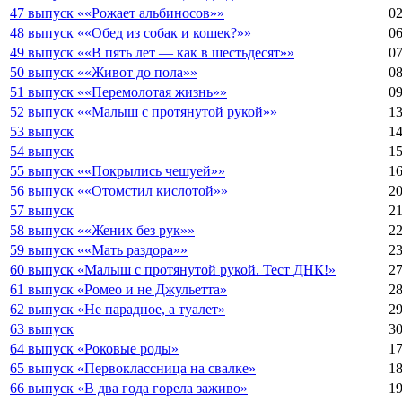
47 выпуск ««Рожает альбиносов»»
02
48 выпуск ««Обед из собак и кошек?»»
06
49 выпуск ««В пять лет — как в шестьдесят»»
07
50 выпуск ««Живот до пола»»
08
51 выпуск ««Перемолотая жизнь»»
09
52 выпуск ««Малыш с протянутой рукой»»
13
53 выпуск
14
54 выпуск
15
55 выпуск ««Покрылись чешуей»»
16
56 выпуск ««Отомстил кислотой»»
20
57 выпуск
21
58 выпуск ««Жених без рук»»
22
59 выпуск ««Мать раздора»»
23
60 выпуск «Малыш с протянутой рукой. Тест ДНК!»
27
61 выпуск «Ромео и не Джульетта»
28
62 выпуск «Не парадное, а туалет»
29
63 выпуск
30
64 выпуск «Роковые роды»
17
65 выпуск «Первоклассница на свалке»
18
66 выпуск «В два года горела заживо»
19