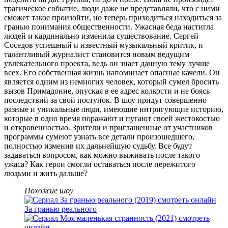
трагическое событие, люди даже не представляли, что с ними
сможет такое произойти, но теперь приходиться находиться за
гранью понимания общественности. Ужасная беда настигла
людей и кардинально изменила существование. Сергей
Соседов успешный и известный музыкальный критик, и
талантливый журналист становится новым ведущим
увлекательного проекта, ведь он знает данную тему лучше
всех. Его собственная жизнь напоминает опасные качели. Он
является одним из немногих человек, который сумел бросить
вызов Примадонне, опуская в ее адрес колкости и не боясь
последствий за свой поступок. В шоу придут совершенно
разные и уникальные люди, имеющие интригующие историю,
которые в одно время поражают и пугают своей жестокостью
и откровенностью. Зрители и приглашенные от участников
программы сумеют узнать все детали произошедшего,
полностью изменив их дальнейшую судьбу. Все будут
задаваться вопросом, как можно выживать после такого
ужаса? Как герои смогли оставаться после пережитого
людьми и жить дальше?
Похожие шоу
За гранью реального