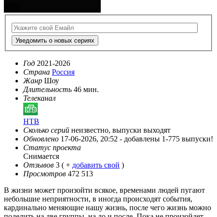
Уведомить о новых сериях
Год
2021-2026
Страна
Россия
Жанр
Шоу
Длительность
46 мин.
Телеканал
НТВ
Сколько серий
неизвестно, выпуски выходят
Обновлено
17-06-2026, 20:52 -
добавлены 1-775 выпуски!
Статус проекта
Снимается
Отзывов
3
( +
добавить свой
)
Просмотров
472 513
В жизни может произойти всякое, временами людей пугают
небольшие неприятности, в иногда происходят события,
кардинально меняющие нашу жизнь, после чего жизнь можно
поделить на две группы, на до и после. Пока не произойдет