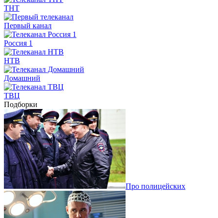
ТНТ
Первый канал
Россия 1
НТВ
Домашний
ТВЦ
Подборки
Про полицейских