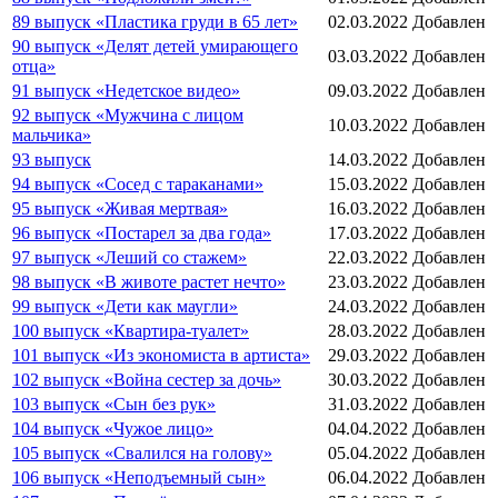
89 выпуск «Пластика груди в 65 лет»
02.03.2022
Добавлен
90 выпуск «Делят детей умирающего
03.03.2022
Добавлен
отца»
91 выпуск «Недетское видео»
09.03.2022
Добавлен
92 выпуск «Мужчина с лицом
10.03.2022
Добавлен
мальчика»
93 выпуск
14.03.2022
Добавлен
94 выпуск «Сосед с тараканами»
15.03.2022
Добавлен
95 выпуск «Живая мертвая»
16.03.2022
Добавлен
96 выпуск «Постарел за два года»
17.03.2022
Добавлен
97 выпуск «Леший со стажем»
22.03.2022
Добавлен
98 выпуск «В животе растет нечто»
23.03.2022
Добавлен
99 выпуск «Дети как маугли»
24.03.2022
Добавлен
100 выпуск «Квартира-туалет»
28.03.2022
Добавлен
101 выпуск «Из экономиста в артиста»
29.03.2022
Добавлен
102 выпуск «Война сестер за дочь»
30.03.2022
Добавлен
103 выпуск «Сын без рук»
31.03.2022
Добавлен
104 выпуск «Чужое лицо»
04.04.2022
Добавлен
105 выпуск «Свалился на голову»
05.04.2022
Добавлен
106 выпуск «Неподъемный сын»
06.04.2022
Добавлен