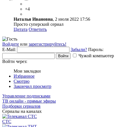
+4
Наталья Ивановна
, 2 июля 2022 17:56
Просто суперский сериал
Цитата
Ответить
Войдите
или
зарегистрируйтесь!
E-Mail:
Забыли?
Пароль:
Чужой компьютер
Войти
Войти через:
Мои закладки
Избранное
Смотрю
Закончил просмотр
Управление подписками
ТВ онлайн - прямые эфиры
Подборки сериалов
Сериалы на каналах
СТС