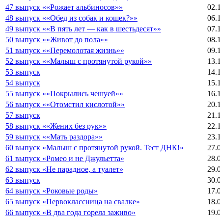
47 выпуск ««Рожает альбиносов»»
02.
48 выпуск ««Обед из собак и кошек?»»
06.
49 выпуск ««В пять лет — как в шестьдесят»»
07.
50 выпуск ««Живот до пола»»
08.
51 выпуск ««Перемолотая жизнь»»
09.
52 выпуск ««Малыш с протянутой рукой»»
13.
53 выпуск
14.
54 выпуск
15.
55 выпуск ««Покрылись чешуей»»
16.
56 выпуск ««Отомстил кислотой»»
20.
57 выпуск
21.
58 выпуск ««Жених без рук»»
22.
59 выпуск ««Мать раздора»»
23.
60 выпуск «Малыш с протянутой рукой. Тест ДНК!»
27.
61 выпуск «Ромео и не Джульетта»
28.
62 выпуск «Не парадное, а туалет»
29.
63 выпуск
30.
64 выпуск «Роковые роды»
17.
65 выпуск «Первоклассница на свалке»
18.
66 выпуск «В два года горела заживо»
19.