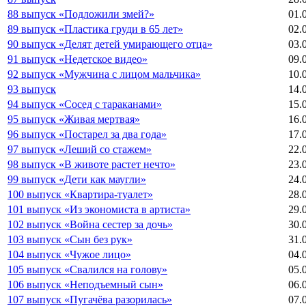
88 выпуск «Подложили змей?»
01.
89 выпуск «Пластика груди в 65 лет»
02.
90 выпуск «Делят детей умирающего отца»
03.
91 выпуск «Недетское видео»
09.
92 выпуск «Мужчина с лицом мальчика»
10.
93 выпуск
14.
94 выпуск «Сосед с тараканами»
15.
95 выпуск «Живая мертвая»
16.
96 выпуск «Постарел за два года»
17.
97 выпуск «Леший со стажем»
22.
98 выпуск «В животе растет нечто»
23.
99 выпуск «Дети как маугли»
24.
100 выпуск «Квартира-туалет»
28.
101 выпуск «Из экономиста в артиста»
29.
102 выпуск «Война сестер за дочь»
30.
103 выпуск «Сын без рук»
31.
104 выпуск «Чужое лицо»
04.
105 выпуск «Свалился на голову»
05.
106 выпуск «Неподъемный сын»
06.
107 выпуск «Пугачёва разорилась»
07.