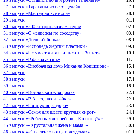
26 выпуск «Оставила дочь и рожает за деньги»
26.
27 выпуск «Тараканы из всех щелей»
27.
28 выпуск «Мастер на все ноги»
28.
29 выпуск
01.
30 выпуск «200 кг проклятия матери»
02.
31 выпуск «С медведем по соседству»
03.
32 выпуск «Дочка-бабочка»
08.
33 выпуск «Исповедь жертвы пластики»
09.
34 выпуск «Не умеет читать и писать в 30 лет»
10.
35 выпуск «Рабская жизнь»
11.
36 выпуск «Внебрачная дочь Михаила Кокшенова»
15.
37 выпуск
16.
38 выпуск
17.
39 выпуск
18.
40 выпуск «Война сватов за дом»»
22.
41 выпуск «В 31 год весит 40кг»
22.
42 выпуск «Пиццерия раздора»
23.
43 выпуск «Семья для шести круглых сирот»
24.
44 выпуск ««Ребенок ждет ребенка. Кто отец?»»
29.
45 выпуск ««Хрустальная жена и мама»»
30.
46 выпуск ««Спасите от отца и детдома»»
01.