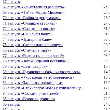
67 выпуск
68 выпуск «Убийственная ревность»
24.
69 выпуск «Тайны Мадам Мишель»
25.
70 выпуск «Война за детдомовца»
26.
71 выпуск «Слишком стройная»
27.
72 выпуск «Соседи — свиньи»
31.
73 выпуск «Сын губы надул»
01.
74 выпуск «Трагедия в бане»
02.
75 выпуск «Слепая жизнь в чешуе»
03.
76 выпуск «С пулей в глазу»
07.
77 выпуск «Родила сына или дочь?»
08.
78 выпуск «Заложница или беглянка?»
09.
79 выпуск «Дети раздора»
10.
80 выпуск «Бурановская бабушка разорилась»
14.
81 выпуск «Укус клеща на 20 миллионов»
15.
82 выпуск «Загорелся кошкин дом»
16.
83 выпуск «Стокилограммовая пятиклассница»
17.
84 выпуск «Соседи против зомби»
21.
85 выпуск «Роковая царапина»
22.
86 выпуск
24.
87 выпуск
28.