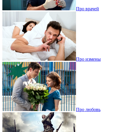
Про врачей
Про измены
Про любовь