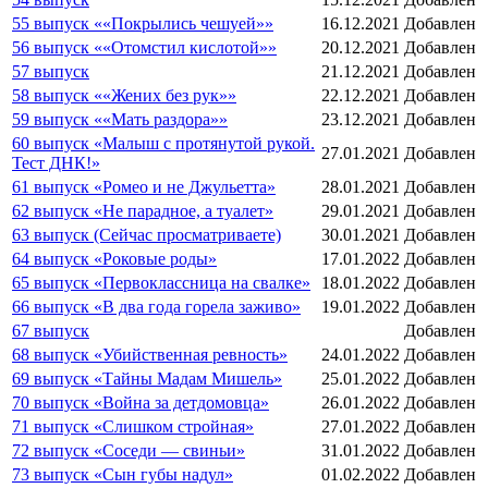
55 выпуск ««Покрылись чешуей»»
16.12.2021
Добавлен
56 выпуск ««Отомстил кислотой»»
20.12.2021
Добавлен
57 выпуск
21.12.2021
Добавлен
58 выпуск ««Жених без рук»»
22.12.2021
Добавлен
59 выпуск ««Мать раздора»»
23.12.2021
Добавлен
60 выпуск «Малыш с протянутой рукой.
27.01.2021
Добавлен
Тест ДНК!»
61 выпуск «Ромео и не Джульетта»
28.01.2021
Добавлен
62 выпуск «Не парадное, а туалет»
29.01.2021
Добавлен
63 выпуск (Сейчас просматриваете)
30.01.2021
Добавлен
64 выпуск «Роковые роды»
17.01.2022
Добавлен
65 выпуск «Первоклассница на свалке»
18.01.2022
Добавлен
66 выпуск «В два года горела заживо»
19.01.2022
Добавлен
67 выпуск
Добавлен
68 выпуск «Убийственная ревность»
24.01.2022
Добавлен
69 выпуск «Тайны Мадам Мишель»
25.01.2022
Добавлен
70 выпуск «Война за детдомовца»
26.01.2022
Добавлен
71 выпуск «Слишком стройная»
27.01.2022
Добавлен
72 выпуск «Соседи — свиньи»
31.01.2022
Добавлен
73 выпуск «Сын губы надул»
01.02.2022
Добавлен