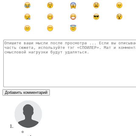
Добавить комментарий