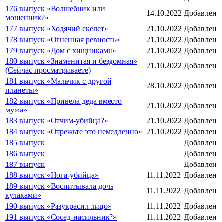
176 выпуск «Волшебник или
14.10.2022
Добавлен
мошенник?»
177 выпуск «Ходячий скелет»
21.10.2022
Добавлен
178 выпуск «Огненная ревность»
21.10.2022
Добавлен
179 выпуск «Дом с хищниками»
21.10.2022
Добавлен
180 выпуск «Знаменитая и бездомная»
21.10.2022
Добавлен
(Сейчас просматриваете)
181 выпуск «Мальчик с другой
28.10.2022
Добавлен
планеты»
182 выпуск «Привела деда вместо
21.10.2022
Добавлен
мужа»
183 выпуск «Отчим-убийца?»
21.10.2022
Добавлен
184 выпуск «Отрежьте это немедленно»
21.10.2022
Добавлен
185 выпуск
Добавлен
186 выпуск
Добавлен
187 выпуск
Добавлен
188 выпуск «Нога-убийца»
11.11.2022
Добавлен
189 выпуск «Воспитывала дочь
11.11.2022
Добавлен
кулаками»
190 выпуск «Разукрасил лицо»
11.11.2022
Добавлен
191 выпуск «Сосед-насильник?»
11.11.2022
Добавлен