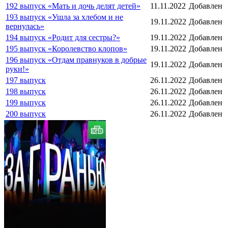
192 выпуск «Мать и дочь делят детей»
11.11.2022
Добавлен
193 выпуск «Ушла за хлебом и не
19.11.2022
Добавлен
вернулась»
194 выпуск «Родит для сестры?»
19.11.2022
Добавлен
195 выпуск «Королевство клопов»
19.11.2022
Добавлен
196 выпуск «Отдам правнуков в добрые
19.11.2022
Добавлен
руки!»
197 выпуск
26.11.2022
Добавлен
198 выпуск
26.11.2022
Добавлен
199 выпуск
26.11.2022
Добавлен
200 выпуск
26.11.2022
Добавлен