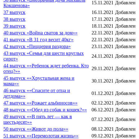
15.11.2021
Добавлен
Кокшенова»
37 выпуск
16.11.2021
Добавлен
38 выпуск
17.11.2021
Добавлен
39 выпуск
18.11.2021
Добавлен
40 выпуск «Война сватов за дом»»
22.11.2021
Добавлен
41 выпуск «В 31 год весит 40кг»
22.11.2021
Добавлен
42 выпуск «Пиццерия раздора»
23.11.2021
Добавлен
43 выпуск «Семья для шести круглых
24.11.2021
Добавлен
сирот»
44 выпуск ««Ребенок ждет ребенка. Кто
29.11.2021
Добавлен
отец?»»
45 выпуск ««Хрустальная жена и
30.11.2021
Добавлен
мама»»
46 выпуск ««Спасите от отца и
01.12.2021
Добавлен
детдома»»
47 выпуск ««Рожает альбиносов»»
02.12.2021
Добавлен
48 выпуск ««Обед из собак и кошек?»»
06.12.2021
Добавлен
49 выпуск ««В пять лет — как в
07.12.2021
Добавлен
шестьдесят»»
50 выпуск ««Живот до пола»»
08.12.2021
Добавлен
51 выпуск ««Перемолотая жизнь»»
09.12.2021
Добавлен