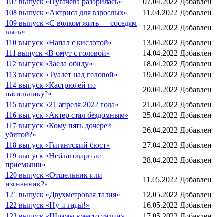
107 выпуск «Пугачёва разорилась»
07.04.2022
Добавлен
108 выпуск «Актриса для взрослых»
11.04.2022
Добавлен
109 выпуск «С волком жить — соседям
12.04.2022
Добавлен
выть»
110 выпуск «Напал с кислотой»
13.04.2022
Добавлен
111 выпуск «В омут с головой»
14.04.2022
Добавлен
112 выпуск «Заела обиду»
18.04.2022
Добавлен
113 выпуск «Туалет над головой»
19.04.2022
Добавлен
114 выпуск «Кастрюлей по
20.04.2022
Добавлен
насильнику?»
115 выпуск «21 апреля 2022 года»
21.04.2022
Добавлен
116 выпуск «Актер стал бездомным»
25.04.2022
Добавлен
117 выпуск «Кому пять дочерей
26.04.2022
Добавлен
убитой?»
118 выпуск «Гигантский бюст»
27.04.2022
Добавлен
119 выпуск «Неблагодарные
28.04.2022
Добавлен
приемыши»
120 выпуск «Отшельник или
11.05.2022
Добавлен
изгнанник?»
121 выпуск «Двухметровая талия»
12.05.2022
Добавлен
122 выпуск «Ну и гады!»
16.05.2022
Добавлен
123 выпуск «Шрамы вместо талии»
17.05.2022
Добавлен