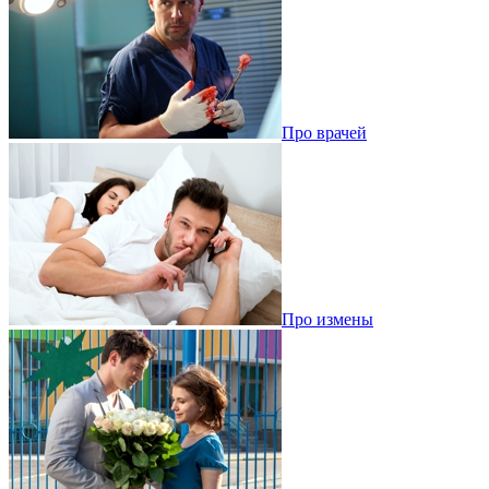
Про врачей
Про измены