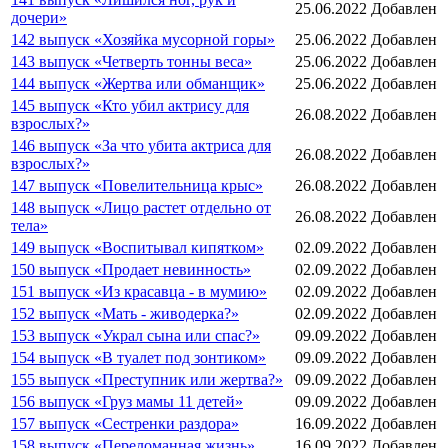
25.06.2022
Добавлен
дочери»
142 выпуск «Хозяйка мусорной горы»
25.06.2022
Добавлен
143 выпуск «Четверть тонны веса»
25.06.2022
Добавлен
144 выпуск «Жертва или обманщик»
25.06.2022
Добавлен
145 выпуск «Кто убил актрису для
26.08.2022
Добавлен
взрослых?»
146 выпуск «За что убита актриса для
26.08.2022
Добавлен
взрослых?»
147 выпуск «Повелительница крыс»
26.08.2022
Добавлен
148 выпуск «Лицо растет отдельно от
26.08.2022
Добавлен
тела»
149 выпуск «Воспитывал кипятком»
02.09.2022
Добавлен
150 выпуск «Продает невинность»
02.09.2022
Добавлен
151 выпуск «Из красавца - в мумию»
02.09.2022
Добавлен
152 выпуск «Мать - живодерка?»
02.09.2022
Добавлен
153 выпуск «Украл сына или спас?»
09.09.2022
Добавлен
154 выпуск «В туалет под зонтиком»
09.09.2022
Добавлен
155 выпуск «Преступник или жертва?»
09.09.2022
Добавлен
156 выпуск «Груз мамы 11 детей»
09.09.2022
Добавлен
157 выпуск «Сестренки раздора»
16.09.2022
Добавлен
158 выпуск «Переломанная жизнь»
16.09.2022
Добавлен