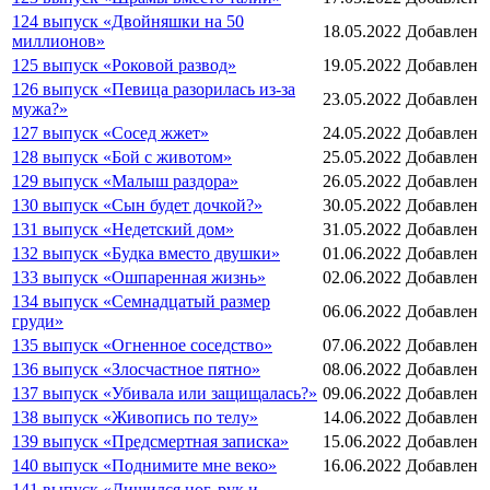
124 выпуск «Двойняшки на 50
18.05.2022
Добавлен
миллионов»
125 выпуск «Роковой развод»
19.05.2022
Добавлен
126 выпуск «Певица разорилась из-за
23.05.2022
Добавлен
мужа?»
127 выпуск «Сосед жжет»
24.05.2022
Добавлен
128 выпуск «Бой с животом»
25.05.2022
Добавлен
129 выпуск «Малыш раздора»
26.05.2022
Добавлен
130 выпуск «Сын будет дочкой?»
30.05.2022
Добавлен
131 выпуск «Недетский дом»
31.05.2022
Добавлен
132 выпуск «Будка вместо двушки»
01.06.2022
Добавлен
133 выпуск «Ошпаренная жизнь»
02.06.2022
Добавлен
134 выпуск «Семнадцатый размер
06.06.2022
Добавлен
груди»
135 выпуск «Огненное соседство»
07.06.2022
Добавлен
136 выпуск «Злосчастное пятно»
08.06.2022
Добавлен
137 выпуск «Убивала или защищалась?»
09.06.2022
Добавлен
138 выпуск «Живопись по телу»
14.06.2022
Добавлен
139 выпуск «Предсмертная записка»
15.06.2022
Добавлен
140 выпуск «Поднимите мне веко»
16.06.2022
Добавлен
141 выпуск «Лишился ног, рук и