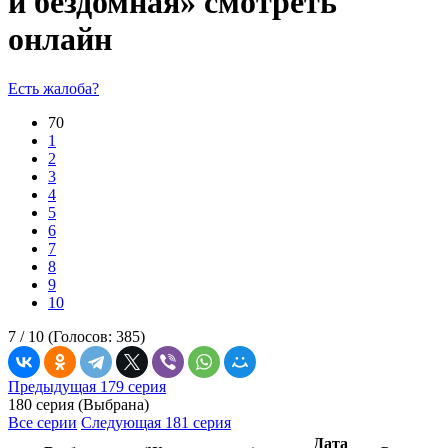
и бездомная» смотреть
онлайн
Есть жалоба?
70
1
2
3
4
5
6
7
8
9
10
7 /
10
(Голосов:
385
)
Предыдущая 179 серия
180 серия (Выбрана)
Все серии
Следующая 181 серия
Дата