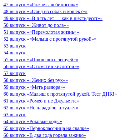
47 выпуск ««Рожает альбиносов»»
48 выпуск ««Обед из собак и кошек?»»
49 выпуск ««В пять лет — как в шестьдесят»»
50 выпуск ««Живот до пола»»
51 выпуск ««Перемолотая жизнь»»
52 выпуск ««Малыш с протянутой рукой»»
53 выпуск
54 выпуск
55 выпуск ««Покрылись чешуей»»
56 выпуск ««Отомстил кислотой»»
57 выпуск
58 выпуск ««Жених без рук»»
59 выпуск ««Мать раздора»»
60 выпуск «Малыш с протянутой рукой. Тест ДНК!»
61 выпуск «Ромео и не Джульетта»
62 выпуск «Не парадное, а туалет»
63 выпуск
64 выпуск «Роковые роды»
65 выпуск «Первоклассница на свалке»
66 выпуск «В два года горела заживо»