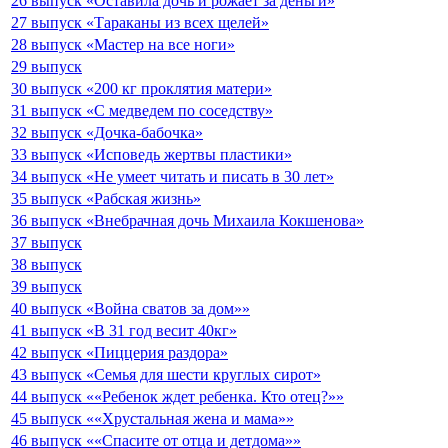
26 выпуск «Оставила дочь и рожает за деньги»
27 выпуск «Тараканы из всех щелей»
28 выпуск «Мастер на все ноги»
29 выпуск
30 выпуск «200 кг проклятия матери»
31 выпуск «С медведем по соседству»
32 выпуск «Дочка-бабочка»
33 выпуск «Исповедь жертвы пластики»
34 выпуск «Не умеет читать и писать в 30 лет»
35 выпуск «Рабская жизнь»
36 выпуск «Внебрачная дочь Михаила Кокшенова»
37 выпуск
38 выпуск
39 выпуск
40 выпуск «Война сватов за дом»»
41 выпуск «В 31 год весит 40кг»
42 выпуск «Пиццерия раздора»
43 выпуск «Семья для шести круглых сирот»
44 выпуск ««Ребенок ждет ребенка. Кто отец?»»
45 выпуск ««Хрустальная жена и мама»»
46 выпуск ««Спасите от отца и детдома»»