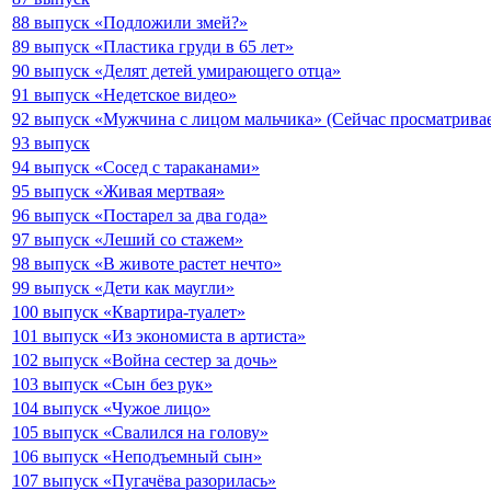
88 выпуск «Подложили змей?»
89 выпуск «Пластика груди в 65 лет»
90 выпуск «Делят детей умирающего отца»
91 выпуск «Недетское видео»
92 выпуск «Мужчина с лицом мальчика» (Сейчас просматривае
93 выпуск
94 выпуск «Сосед с тараканами»
95 выпуск «Живая мертвая»
96 выпуск «Постарел за два года»
97 выпуск «Леший со стажем»
98 выпуск «В животе растет нечто»
99 выпуск «Дети как маугли»
100 выпуск «Квартира-туалет»
101 выпуск «Из экономиста в артиста»
102 выпуск «Война сестер за дочь»
103 выпуск «Сын без рук»
104 выпуск «Чужое лицо»
105 выпуск «Свалился на голову»
106 выпуск «Неподъемный сын»
107 выпуск «Пугачёва разорилась»