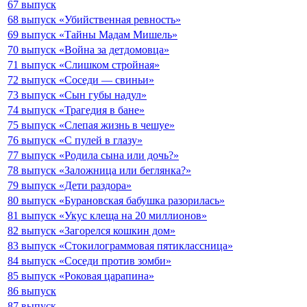
67 выпуск
68 выпуск «Убийственная ревность»
69 выпуск «Тайны Мадам Мишель»
70 выпуск «Война за детдомовца»
71 выпуск «Слишком стройная»
72 выпуск «Соседи — свиньи»
73 выпуск «Сын губы надул»
74 выпуск «Трагедия в бане»
75 выпуск «Слепая жизнь в чешуе»
76 выпуск «С пулей в глазу»
77 выпуск «Родила сына или дочь?»
78 выпуск «Заложница или беглянка?»
79 выпуск «Дети раздора»
80 выпуск «Бурановская бабушка разорилась»
81 выпуск «Укус клеща на 20 миллионов»
82 выпуск «Загорелся кошкин дом»
83 выпуск «Стокилограммовая пятиклассница»
84 выпуск «Соседи против зомби»
85 выпуск «Роковая царапина»
86 выпуск
87 выпуск