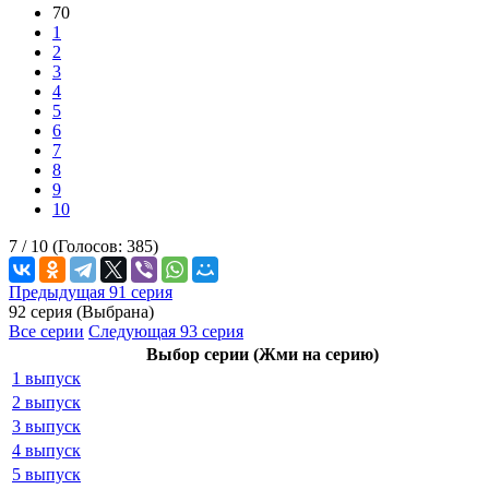
70
1
2
3
4
5
6
7
8
9
10
7 /
10
(Голосов:
385
)
Предыдущая 91 серия
92 серия (Выбрана)
Все серии
Следующая 93 серия
Выбор серии (Жми на серию)
1 выпуск
2 выпуск
3 выпуск
4 выпуск
5 выпуск