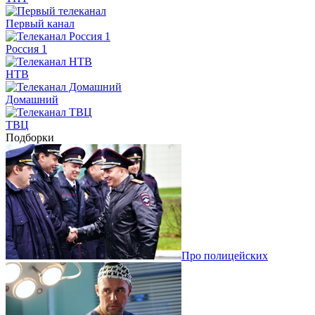
Первый канал
Россия 1
НТВ
Домашний
ТВЦ
Подборки
Про полицейских