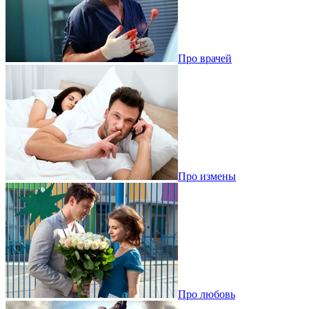
Про врачей
Про измены
Про любовь