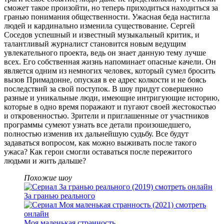
сможет такое произойти, но теперь приходиться находиться за
гранью понимания общественности. Ужасная беда настигла
людей и кардинально изменила существование. Сергей
Соседов успешный и известный музыкальный критик, и
талантливый журналист становится новым ведущим
увлекательного проекта, ведь он знает данную тему лучше
всех. Его собственная жизнь напоминает опасные качели. Он
является одним из немногих человек, который сумел бросить
вызов Примадонне, опуская в ее адрес колкости и не боясь
последствий за свой поступок. В шоу придут совершенно
разные и уникальные люди, имеющие интригующие историю,
которые в одно время поражают и пугают своей жестокостью
и откровенностью. Зрители и приглашенные от участников
программы сумеют узнать все детали произошедшего,
полностью изменив их дальнейшую судьбу. Все будут
задаваться вопросом, как можно выживать после такого
ужаса? Как герои смогли оставаться после пережитого
людьми и жить дальше?
Похожие шоу
За гранью реального
Моя маленькая странность