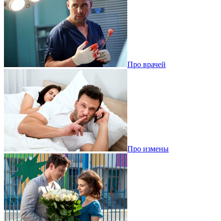
Про врачей
Про измены