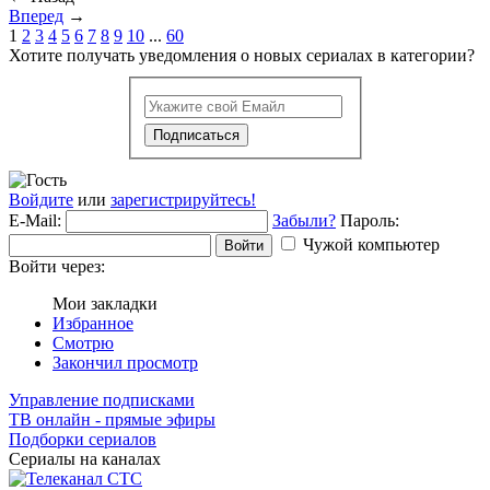
Вперед
→
1
2
3
4
5
6
7
8
9
10
...
60
Хотите получать уведомления о новых сериалах в категории?
Подписаться
Войдите
или
зарегистрируйтесь!
E-Mail:
Забыли?
Пароль:
Чужой компьютер
Войти
Войти через:
Мои закладки
Избранное
Смотрю
Закончил просмотр
Управление подписками
ТВ онлайн - прямые эфиры
Подборки сериалов
Сериалы на каналах