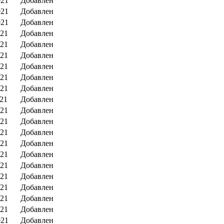
021
Добавлен
021
Добавлен
021
Добавлен
021
Добавлен
021
Добавлен
021
Добавлен
021
Добавлен
021
Добавлен
021
Добавлен
021
Добавлен
021
Добавлен
021
Добавлен
021
Добавлен
021
Добавлен
021
Добавлен
021
Добавлен
021
Добавлен
021
Добавлен
021
Добавлен
021
Добавлен
021
Добавлен