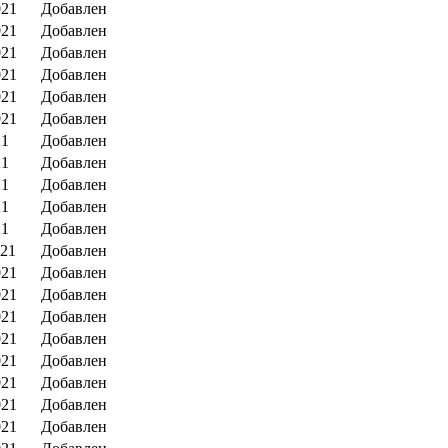
021
Добавлен
021
Добавлен
021
Добавлен
021
Добавлен
021
Добавлен
021
Добавлен
21
Добавлен
21
Добавлен
21
Добавлен
21
Добавлен
21
Добавлен
021
Добавлен
021
Добавлен
021
Добавлен
021
Добавлен
021
Добавлен
021
Добавлен
021
Добавлен
021
Добавлен
021
Добавлен