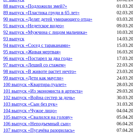
88 выпуск «Подложили змей?»
01.03.2
89 выпуск «Пластика груди в 65 лет»
02.03.2
90 выпуск «Делят детей умирающего отца»
03.03.2
91 выпуск «Недетское видео»
09.03.2
92 выпуск «Мужчина с лицом мальчика»
10.03.2
93 выпуск
14.03.2
94 выпуск «Сосед с тараканами»
15.03.2
95 выпуск «Живая мертвая»
16.03.2
96 выпуск «Постарел за два года»
17.03.2
97 выпуск «Леший со стажем»
22.03.2
98 выпуск «В животе растет нечто»
23.03.2
99 выпуск «Дети как маугли»
24.03.2
100 выпуск «Квартира-туалет»
28.03.2
101 выпуск «Из экономиста в артиста»
29.03.2
102 выпуск «Война сестер за дочь»
30.03.2
103 выпуск «Сын без рук»
31.03.2
104 выпуск «Чужое лицо»
04.04.2
105 выпуск «Свалился на голову»
05.04.2
106 выпуск «Неподъемный сын»
06.04.2
107 выпуск «Пугачёва разорилась»
07.04.2