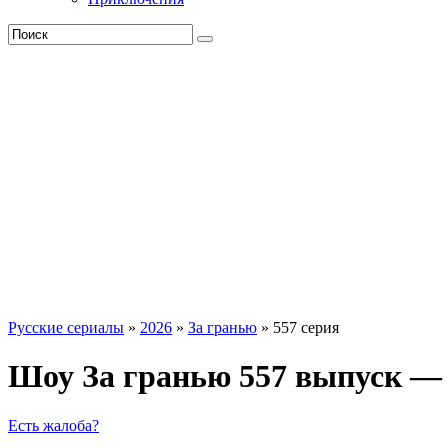
Русские сериалы
»
2026
»
За гранью
» 557 серия
Шоу За гранью 557 выпуск — 
Есть жалоба?