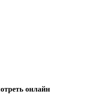
мотреть онлайн