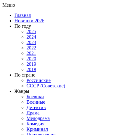
Меню
Главная
Новинки 2026
По году
2025
2024
2023
2022
2021
2020
2019
2018
По стране
Российские
СССР (Советские)
Жанры
Боевики
Военные
Детектив
Драма
Мелодрама
Комедия
Криминал
Приключения