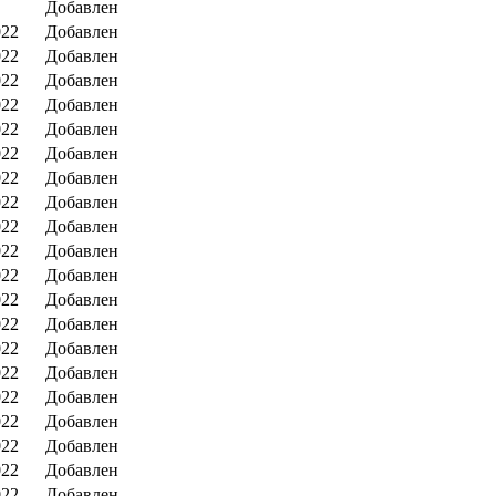
Добавлен
022
Добавлен
022
Добавлен
022
Добавлен
022
Добавлен
022
Добавлен
022
Добавлен
022
Добавлен
022
Добавлен
022
Добавлен
022
Добавлен
022
Добавлен
022
Добавлен
022
Добавлен
022
Добавлен
022
Добавлен
022
Добавлен
022
Добавлен
022
Добавлен
022
Добавлен
022
Добавлен