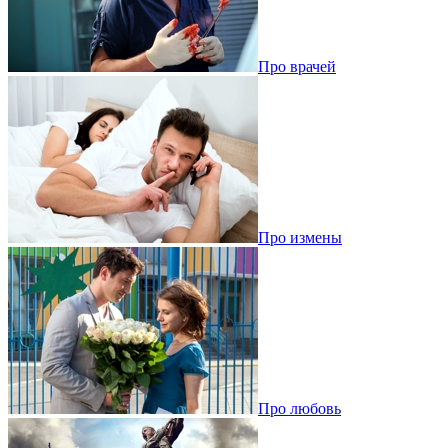
Про врачей
Про измены
Про любовь