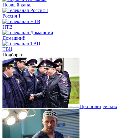
Первый канал
Россия 1
НТВ
Домашний
ТВЦ
Подборки
Про полицейских