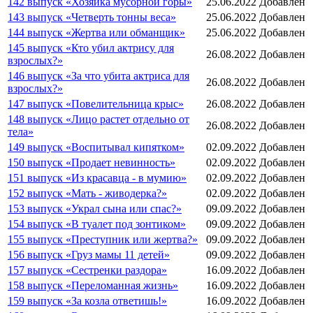
142 выпуск «Хозяйка мусорной горы»
25.06.2022
Добавлен
143 выпуск «Четверть тонны веса»
25.06.2022
Добавлен
144 выпуск «Жертва или обманщик»
25.06.2022
Добавлен
145 выпуск «Кто убил актрису для
26.08.2022
Добавлен
взрослых?»
146 выпуск «За что убита актриса для
26.08.2022
Добавлен
взрослых?»
147 выпуск «Повелительница крыс»
26.08.2022
Добавлен
148 выпуск «Лицо растет отдельно от
26.08.2022
Добавлен
тела»
149 выпуск «Воспитывал кипятком»
02.09.2022
Добавлен
150 выпуск «Продает невинность»
02.09.2022
Добавлен
151 выпуск «Из красавца - в мумию»
02.09.2022
Добавлен
152 выпуск «Мать - живодерка?»
02.09.2022
Добавлен
153 выпуск «Украл сына или спас?»
09.09.2022
Добавлен
154 выпуск «В туалет под зонтиком»
09.09.2022
Добавлен
155 выпуск «Преступник или жертва?»
09.09.2022
Добавлен
156 выпуск «Груз мамы 11 детей»
09.09.2022
Добавлен
157 выпуск «Сестренки раздора»
16.09.2022
Добавлен
158 выпуск «Переломанная жизнь»
16.09.2022
Добавлен
159 выпуск «За козла ответишь!»
16.09.2022
Добавлен