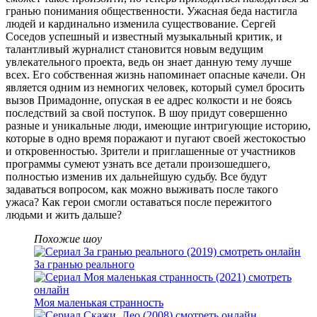
гранью понимания общественности. Ужасная беда настигла
людей и кардинально изменила существование. Сергей
Соседов успешный и известный музыкальный критик, и
талантливый журналист становится новым ведущим
увлекательного проекта, ведь он знает данную тему лучше
всех. Его собственная жизнь напоминает опасные качели. Он
является одним из немногих человек, который сумел бросить
вызов Примадонне, опуская в ее адрес колкости и не боясь
последствий за свой поступок. В шоу придут совершенно
разные и уникальные люди, имеющие интригующие историю,
которые в одно время поражают и пугают своей жестокостью
и откровенностью. Зрители и приглашенные от участников
программы сумеют узнать все детали произошедшего,
полностью изменив их дальнейшую судьбу. Все будут
задаваться вопросом, как можно выживать после такого
ужаса? Как герои смогли оставаться после пережитого
людьми и жить дальше?
Похожие шоу
За гранью реального
Моя маленькая странность