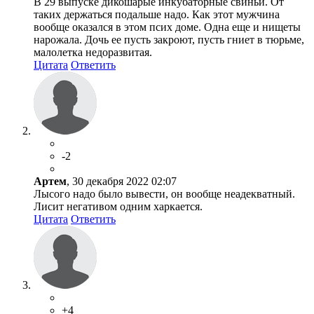
В 29 выпуске дикошарые инкубаторные свиньи. От
таких держаться подальше надо. Как этот мужчина
вообще оказался в этом псих доме. Одна еще и нищеты
нарожала. Дочь ее пусть закроют, пусть гниет в тюрьме,
малолетка недоразвитая.
Цитата
Ответить
-2
Артем
, 30 декабря 2022 02:07
Лысого надо было вывести, он вообще неадекватный.
Лисит негативом одним харкается.
Цитата
Ответить
+4