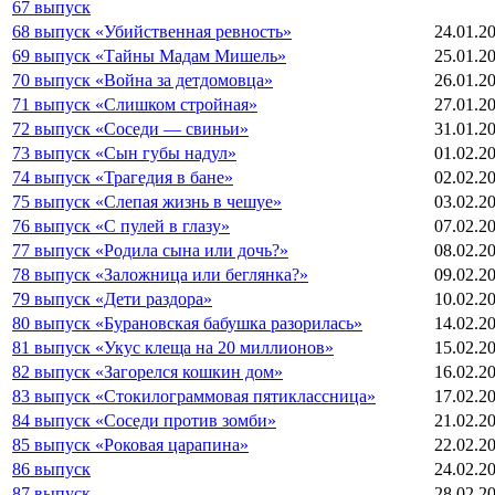
67 выпуск
68 выпуск «Убийственная ревность»
24.01.2
69 выпуск «Тайны Мадам Мишель»
25.01.2
70 выпуск «Война за детдомовца»
26.01.2
71 выпуск «Слишком стройная»
27.01.2
72 выпуск «Соседи — свиньи»
31.01.2
73 выпуск «Сын губы надул»
01.02.2
74 выпуск «Трагедия в бане»
02.02.2
75 выпуск «Слепая жизнь в чешуе»
03.02.2
76 выпуск «С пулей в глазу»
07.02.2
77 выпуск «Родила сына или дочь?»
08.02.2
78 выпуск «Заложница или беглянка?»
09.02.2
79 выпуск «Дети раздора»
10.02.2
80 выпуск «Бурановская бабушка разорилась»
14.02.2
81 выпуск «Укус клеща на 20 миллионов»
15.02.2
82 выпуск «Загорелся кошкин дом»
16.02.2
83 выпуск «Стокилограммовая пятиклассница»
17.02.2
84 выпуск «Соседи против зомби»
21.02.2
85 выпуск «Роковая царапина»
22.02.2
86 выпуск
24.02.2
87 выпуск
28.02.2