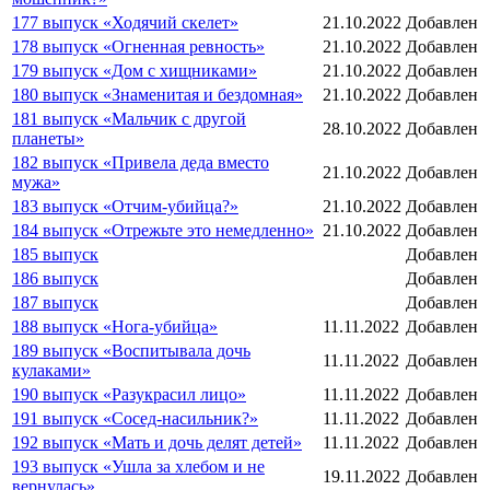
177 выпуск «Ходячий скелет»
21.10.2022
Добавлен
178 выпуск «Огненная ревность»
21.10.2022
Добавлен
179 выпуск «Дом с хищниками»
21.10.2022
Добавлен
180 выпуск «Знаменитая и бездомная»
21.10.2022
Добавлен
181 выпуск «Мальчик с другой
28.10.2022
Добавлен
планеты»
182 выпуск «Привела деда вместо
21.10.2022
Добавлен
мужа»
183 выпуск «Отчим-убийца?»
21.10.2022
Добавлен
184 выпуск «Отрежьте это немедленно»
21.10.2022
Добавлен
185 выпуск
Добавлен
186 выпуск
Добавлен
187 выпуск
Добавлен
188 выпуск «Нога-убийца»
11.11.2022
Добавлен
189 выпуск «Воспитывала дочь
11.11.2022
Добавлен
кулаками»
190 выпуск «Разукрасил лицо»
11.11.2022
Добавлен
191 выпуск «Сосед-насильник?»
11.11.2022
Добавлен
192 выпуск «Мать и дочь делят детей»
11.11.2022
Добавлен
193 выпуск «Ушла за хлебом и не
19.11.2022
Добавлен
вернулась»