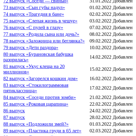
72 выпуск «Соседи — свиньи»
31.01.2022
Добавлен
73 выпуск «Сын губы надул»
01.02.2022
Добавлен
74 выпуск «Трагедия в бане»
02.02.2022
Добавлен
75 выпуск «Слепая жизнь в чешуе»
03.02.2022
Добавлен
76 выпуск «С пулей в глазу»
07.02.2022
Добавлен
77 выпуск «Родила сына или дочь?»
08.02.2022
Добавлен
78 выпуск «Заложница или беглянка?»
09.02.2022
Добавлен
79 выпуск «Дети раздора»
10.02.2022
Добавлен
80 выпуск «Бурановская бабушка
14.02.2022
Добавлен
разорилась»
81 выпуск «Укус клеща на 20
15.02.2022
Добавлен
миллионов»
82 выпуск «Загорелся кошкин дом»
16.02.2022
Добавлен
83 выпуск «Стокилограммовая
17.02.2022
Добавлен
пятиклассница»
84 выпуск «Соседи против зомби»
21.02.2022
Добавлен
85 выпуск «Роковая царапина»
22.02.2022
Добавлен
86 выпуск
24.02.2022
Добавлен
87 выпуск
28.02.2022
Добавлен
88 выпуск «Подложили змей?»
01.03.2022
Добавлен
89 выпуск «Пластика груди в 65 лет»
02.03.2022
Добавлен