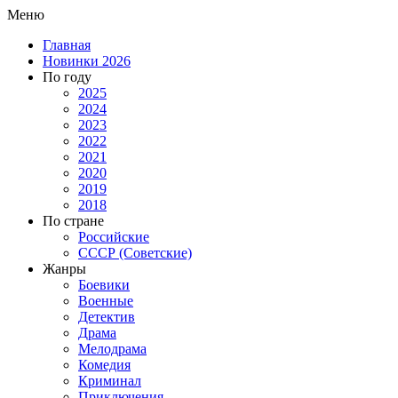
Меню
Главная
Новинки 2026
По году
2025
2024
2023
2022
2021
2020
2019
2018
По стране
Российские
СССР (Советские)
Жанры
Боевики
Военные
Детектив
Драма
Мелодрама
Комедия
Криминал
Приключения