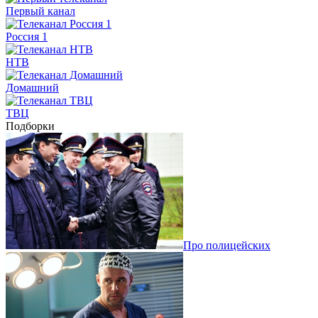
Первый канал
Россия 1
НТВ
Домашний
ТВЦ
Подборки
Про полицейских