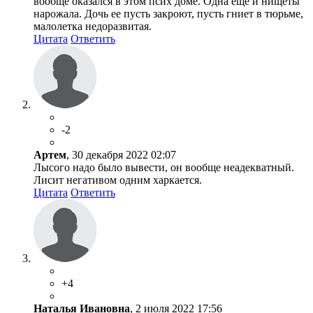
вообще оказался в этом псих доме. Одна еще и нищеты
нарожала. Дочь ее пусть закроют, пусть гниет в тюрьме,
малолетка недоразвитая.
Цитата
Ответить
-2
Артем
, 30 декабря 2022 02:07
Лысого надо было вывести, он вообще неадекватный.
Лисит негативом одним харкается.
Цитата
Ответить
+4
Наталья Ивановна
, 2 июля 2022 17:56