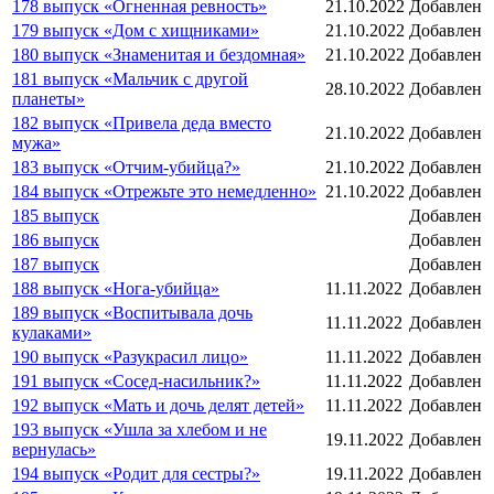
178 выпуск «Огненная ревность»
21.10.2022
Добавлен
179 выпуск «Дом с хищниками»
21.10.2022
Добавлен
180 выпуск «Знаменитая и бездомная»
21.10.2022
Добавлен
181 выпуск «Мальчик с другой
28.10.2022
Добавлен
планеты»
182 выпуск «Привела деда вместо
21.10.2022
Добавлен
мужа»
183 выпуск «Отчим-убийца?»
21.10.2022
Добавлен
184 выпуск «Отрежьте это немедленно»
21.10.2022
Добавлен
185 выпуск
Добавлен
186 выпуск
Добавлен
187 выпуск
Добавлен
188 выпуск «Нога-убийца»
11.11.2022
Добавлен
189 выпуск «Воспитывала дочь
11.11.2022
Добавлен
кулаками»
190 выпуск «Разукрасил лицо»
11.11.2022
Добавлен
191 выпуск «Сосед-насильник?»
11.11.2022
Добавлен
192 выпуск «Мать и дочь делят детей»
11.11.2022
Добавлен
193 выпуск «Ушла за хлебом и не
19.11.2022
Добавлен
вернулась»
194 выпуск «Родит для сестры?»
19.11.2022
Добавлен