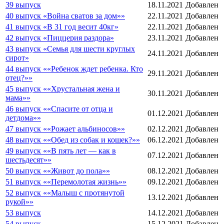
39 выпуск
18.11.2021
Добавлен
40 выпуск «Война сватов за дом»»
22.11.2021
Добавлен
41 выпуск «В 31 год весит 40кг»
22.11.2021
Добавлен
42 выпуск «Пиццерия раздора»
23.11.2021
Добавлен
43 выпуск «Семья для шести круглых
24.11.2021
Добавлен
сирот»
44 выпуск ««Ребенок ждет ребенка. Кто
29.11.2021
Добавлен
отец?»»
45 выпуск ««Хрустальная жена и
30.11.2021
Добавлен
мама»»
46 выпуск ««Спасите от отца и
01.12.2021
Добавлен
детдома»»
47 выпуск ««Рожает альбиносов»»
02.12.2021
Добавлен
48 выпуск ««Обед из собак и кошек?»»
06.12.2021
Добавлен
49 выпуск ««В пять лет — как в
07.12.2021
Добавлен
шестьдесят»»
50 выпуск ««Живот до пола»»
08.12.2021
Добавлен
51 выпуск ««Перемолотая жизнь»»
09.12.2021
Добавлен
52 выпуск ««Малыш с протянутой
13.12.2021
Добавлен
рукой»»
53 выпуск
14.12.2021
Добавлен
54 выпуск
15.12.2021
Добавлен