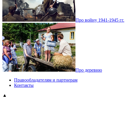
Про войну 1941-1945 гг.
Про деревню
Правообладателям и партнерам
Контакты
▲