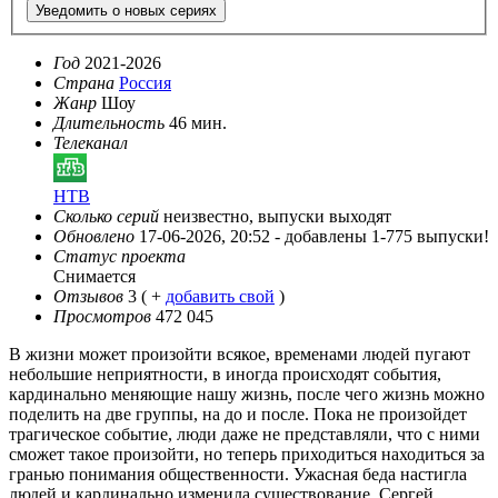
Уведомить о новых сериях
Год
2021-2026
Страна
Россия
Жанр
Шоу
Длительность
46 мин.
Телеканал
НТВ
Сколько серий
неизвестно, выпуски выходят
Обновлено
17-06-2026, 20:52 -
добавлены 1-775 выпуски!
Статус проекта
Снимается
Отзывов
3
( +
добавить свой
)
Просмотров
472 045
В жизни может произойти всякое, временами людей пугают
небольшие неприятности, в иногда происходят события,
кардинально меняющие нашу жизнь, после чего жизнь можно
поделить на две группы, на до и после. Пока не произойдет
трагическое событие, люди даже не представляли, что с ними
сможет такое произойти, но теперь приходиться находиться за
гранью понимания общественности. Ужасная беда настигла
людей и кардинально изменила существование. Сергей