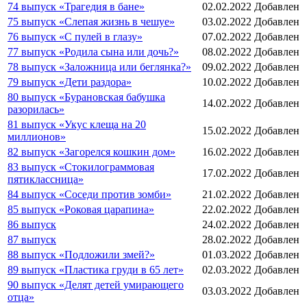
74 выпуск «Трагедия в бане»
02.02.2022
Добавлен
75 выпуск «Слепая жизнь в чешуе»
03.02.2022
Добавлен
76 выпуск «С пулей в глазу»
07.02.2022
Добавлен
77 выпуск «Родила сына или дочь?»
08.02.2022
Добавлен
78 выпуск «Заложница или беглянка?»
09.02.2022
Добавлен
79 выпуск «Дети раздора»
10.02.2022
Добавлен
80 выпуск «Бурановская бабушка
14.02.2022
Добавлен
разорилась»
81 выпуск «Укус клеща на 20
15.02.2022
Добавлен
миллионов»
82 выпуск «Загорелся кошкин дом»
16.02.2022
Добавлен
83 выпуск «Стокилограммовая
17.02.2022
Добавлен
пятиклассница»
84 выпуск «Соседи против зомби»
21.02.2022
Добавлен
85 выпуск «Роковая царапина»
22.02.2022
Добавлен
86 выпуск
24.02.2022
Добавлен
87 выпуск
28.02.2022
Добавлен
88 выпуск «Подложили змей?»
01.03.2022
Добавлен
89 выпуск «Пластика груди в 65 лет»
02.03.2022
Добавлен
90 выпуск «Делят детей умирающего
03.03.2022
Добавлен
отца»