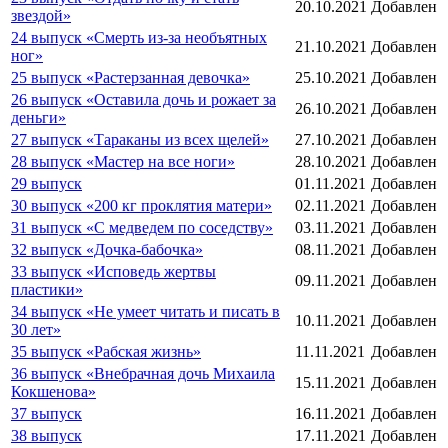
20.10.2021
Добавлен
звездой»
24 выпуск «Смерть из-за необъятных
21.10.2021
Добавлен
ног»
25 выпуск «Растерзанная девочка»
25.10.2021
Добавлен
26 выпуск «Оставила дочь и рожает за
26.10.2021
Добавлен
деньги»
27 выпуск «Тараканы из всех щелей»
27.10.2021
Добавлен
28 выпуск «Мастер на все ноги»
28.10.2021
Добавлен
29 выпуск
01.11.2021
Добавлен
30 выпуск «200 кг проклятия матери»
02.11.2021
Добавлен
31 выпуск «С медведем по соседству»
03.11.2021
Добавлен
32 выпуск «Дочка-бабочка»
08.11.2021
Добавлен
33 выпуск «Исповедь жертвы
09.11.2021
Добавлен
пластики»
34 выпуск «Не умеет читать и писать в
10.11.2021
Добавлен
30 лет»
35 выпуск «Рабская жизнь»
11.11.2021
Добавлен
36 выпуск «Внебрачная дочь Михаила
15.11.2021
Добавлен
Кокшенова»
37 выпуск
16.11.2021
Добавлен
38 выпуск
17.11.2021
Добавлен