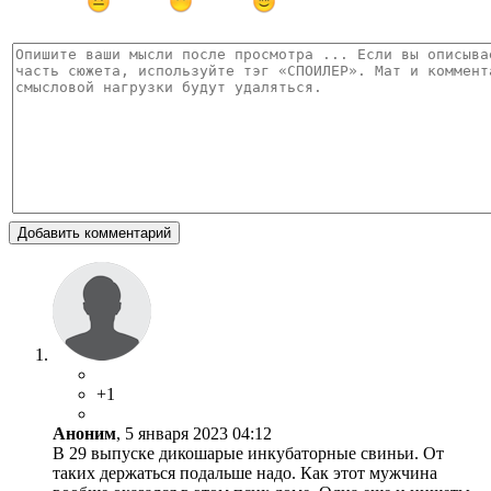
Добавить комментарий
+1
Аноним
, 5 января 2023 04:12
В 29 выпуске дикошарые инкубаторные свиньи. От
таких держаться подальше надо. Как этот мужчина