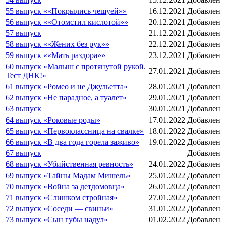
55 выпуск ««Покрылись чешуей»»
16.12.2021
Добавлен
56 выпуск ««Отомстил кислотой»»
20.12.2021
Добавлен
57 выпуск
21.12.2021
Добавлен
58 выпуск ««Жених без рук»»
22.12.2021
Добавлен
59 выпуск ««Мать раздора»»
23.12.2021
Добавлен
60 выпуск «Малыш с протянутой рукой.
27.01.2021
Добавлен
Тест ДНК!»
61 выпуск «Ромео и не Джульетта»
28.01.2021
Добавлен
62 выпуск «Не парадное, а туалет»
29.01.2021
Добавлен
63 выпуск
30.01.2021
Добавлен
64 выпуск «Роковые роды»
17.01.2022
Добавлен
65 выпуск «Первоклассница на свалке»
18.01.2022
Добавлен
66 выпуск «В два года горела заживо»
19.01.2022
Добавлен
67 выпуск
Добавлен
68 выпуск «Убийственная ревность»
24.01.2022
Добавлен
69 выпуск «Тайны Мадам Мишель»
25.01.2022
Добавлен
70 выпуск «Война за детдомовца»
26.01.2022
Добавлен
71 выпуск «Слишком стройная»
27.01.2022
Добавлен
72 выпуск «Соседи — свиньи»
31.01.2022
Добавлен
73 выпуск «Сын губы надул»
01.02.2022
Добавлен