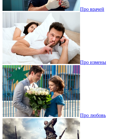
Про врачей
Про измены
Про любовь