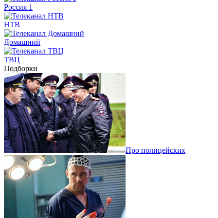
Россия 1
НТВ
Домашний
ТВЦ
Подборки
Про полицейских