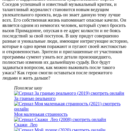
Соседов успешный и известный музыкальный критик, и
талантливый журналист становится новым ведущим
увлекательного проекта, ведь он знает данную тему лучше
всех. Его собственная жизнь напоминает опасные качели. Он
является одним из немногих человек, который сумел бросить
вызов Примадонне, опуская в ее адрес колкости и не боясь
последствий за свой поступок. В шоу придут совершенно
разные и уникальные люди, имеющие интригующие историю,
которые в одно время поражают и пугают своей жестокостью
и откровенностью. Зрители и приглашенные от участников
программы сумеют узнать все детали произошедшего,
полностью изменив их дальнейшую судьбу. Все будут
задаваться вопросом, как можно выживать после такого
ужаса? Как герои смогли оставаться после пережитого
людьми и жить дальше?
Похожие шоу
За гранью реального
Моя маленькая странность
Скажи_Лео