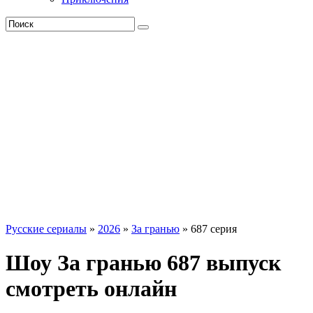
Русские сериалы
»
2026
»
За гранью
» 687 серия
Шоу За гранью 687 выпуск
смотреть онлайн