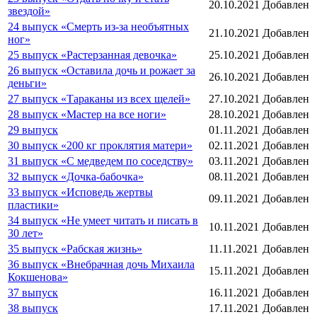
20.10.2021
Добавлен
звездой»
24 выпуск «Смерть из-за необъятных
21.10.2021
Добавлен
ног»
25 выпуск «Растерзанная девочка»
25.10.2021
Добавлен
26 выпуск «Оставила дочь и рожает за
26.10.2021
Добавлен
деньги»
27 выпуск «Тараканы из всех щелей»
27.10.2021
Добавлен
28 выпуск «Мастер на все ноги»
28.10.2021
Добавлен
29 выпуск
01.11.2021
Добавлен
30 выпуск «200 кг проклятия матери»
02.11.2021
Добавлен
31 выпуск «С медведем по соседству»
03.11.2021
Добавлен
32 выпуск «Дочка-бабочка»
08.11.2021
Добавлен
33 выпуск «Исповедь жертвы
09.11.2021
Добавлен
пластики»
34 выпуск «Не умеет читать и писать в
10.11.2021
Добавлен
30 лет»
35 выпуск «Рабская жизнь»
11.11.2021
Добавлен
36 выпуск «Внебрачная дочь Михаила
15.11.2021
Добавлен
Кокшенова»
37 выпуск
16.11.2021
Добавлен
38 выпуск
17.11.2021
Добавлен