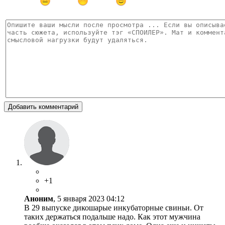
Добавить комментарий
+1
Аноним
, 5 января 2023 04:12
В 29 выпуске дикошарые инкубаторные свиньи. От
таких держаться подальше надо. Как этот мужчина