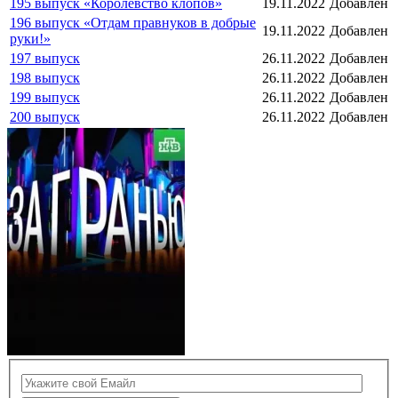
195 выпуск «Королевство клопов»
19.11.2022
Добавлен
196 выпуск «Отдам правнуков в добрые
19.11.2022
Добавлен
руки!»
197 выпуск
26.11.2022
Добавлен
198 выпуск
26.11.2022
Добавлен
199 выпуск
26.11.2022
Добавлен
200 выпуск
26.11.2022
Добавлен