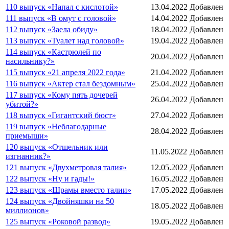
110 выпуск «Напал с кислотой»
13.04.2022
Добавлен
111 выпуск «В омут с головой»
14.04.2022
Добавлен
112 выпуск «Заела обиду»
18.04.2022
Добавлен
113 выпуск «Туалет над головой»
19.04.2022
Добавлен
114 выпуск «Кастрюлей по
20.04.2022
Добавлен
насильнику?»
115 выпуск «21 апреля 2022 года»
21.04.2022
Добавлен
116 выпуск «Актер стал бездомным»
25.04.2022
Добавлен
117 выпуск «Кому пять дочерей
26.04.2022
Добавлен
убитой?»
118 выпуск «Гигантский бюст»
27.04.2022
Добавлен
119 выпуск «Неблагодарные
28.04.2022
Добавлен
приемыши»
120 выпуск «Отшельник или
11.05.2022
Добавлен
изгнанник?»
121 выпуск «Двухметровая талия»
12.05.2022
Добавлен
122 выпуск «Ну и гады!»
16.05.2022
Добавлен
123 выпуск «Шрамы вместо талии»
17.05.2022
Добавлен
124 выпуск «Двойняшки на 50
18.05.2022
Добавлен
миллионов»
125 выпуск «Роковой развод»
19.05.2022
Добавлен