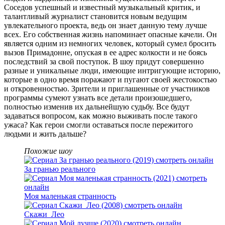
Соседов успешный и известный музыкальный критик, и
талантливый журналист становится новым ведущим
увлекательного проекта, ведь он знает данную тему лучше
всех. Его собственная жизнь напоминает опасные качели. Он
является одним из немногих человек, который сумел бросить
вызов Примадонне, опуская в ее адрес колкости и не боясь
последствий за свой поступок. В шоу придут совершенно
разные и уникальные люди, имеющие интригующие историю,
которые в одно время поражают и пугают своей жестокостью
и откровенностью. Зрители и приглашенные от участников
программы сумеют узнать все детали произошедшего,
полностью изменив их дальнейшую судьбу. Все будут
задаваться вопросом, как можно выживать после такого
ужаса? Как герои смогли оставаться после пережитого
людьми и жить дальше?
Похожие шоу
За гранью реального
Моя маленькая странность
Скажи_Лео