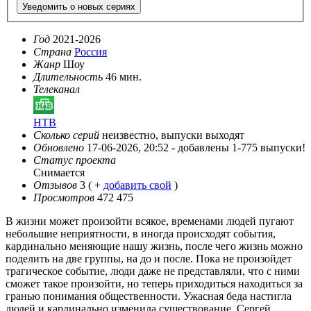
Уведомить о новых сериях
Год
2021-2026
Страна
Россия
Жанр
Шоу
Длительность
46 мин.
Телеканал
НТВ
Сколько серий
неизвестно, выпуски выходят
Обновлено
17-06-2026, 20:52 -
добавлены 1-775 выпуски!
Статус проекта
Снимается
Отзывов
3
( +
добавить свой
)
Просмотров
472 475
В жизни может произойти всякое, временами людей пугают
небольшие неприятности, в иногда происходят события,
кардинально меняющие нашу жизнь, после чего жизнь можно
поделить на две группы, на до и после. Пока не произойдет
трагическое событие, люди даже не представляли, что с ними
сможет такое произойти, но теперь приходиться находиться за
гранью понимания общественности. Ужасная беда настигла
людей и кардинально изменила существование. Сергей