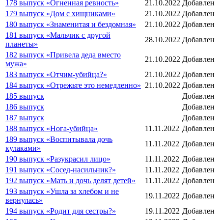
178 выпуск «Огненная ревность»
21.10.2022
Добавлен
179 выпуск «Дом с хищниками»
21.10.2022
Добавлен
180 выпуск «Знаменитая и бездомная»
21.10.2022
Добавлен
181 выпуск «Мальчик с другой
28.10.2022
Добавлен
планеты»
182 выпуск «Привела деда вместо
21.10.2022
Добавлен
мужа»
183 выпуск «Отчим-убийца?»
21.10.2022
Добавлен
184 выпуск «Отрежьте это немедленно»
21.10.2022
Добавлен
185 выпуск
Добавлен
186 выпуск
Добавлен
187 выпуск
Добавлен
188 выпуск «Нога-убийца»
11.11.2022
Добавлен
189 выпуск «Воспитывала дочь
11.11.2022
Добавлен
кулаками»
190 выпуск «Разукрасил лицо»
11.11.2022
Добавлен
191 выпуск «Сосед-насильник?»
11.11.2022
Добавлен
192 выпуск «Мать и дочь делят детей»
11.11.2022
Добавлен
193 выпуск «Ушла за хлебом и не
19.11.2022
Добавлен
вернулась»
194 выпуск «Родит для сестры?»
19.11.2022
Добавлен