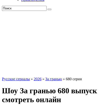
Русские сериалы
»
2026
»
За гранью
» 680 серия
Шоу За гранью 680 выпуск
смотреть онлайн