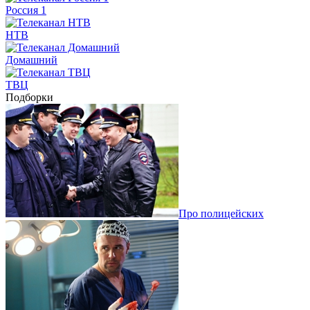
Россия 1
НТВ
Домашний
ТВЦ
Подборки
Про полицейских