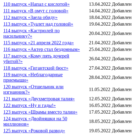
110 выпуск «Напал с кислотой»
13.04.2022
Добавлен
111 выпуск «В омут с головой»
14.04.2022
Добавлен
112 выпуск «Заела обиду»
18.04.2022
Добавлен
113 выпуск «Туалет над головой»
19.04.2022
Добавлен
114 выпуск «Кастрюлей по
20.04.2022
Добавлен
насильнику?»
115 выпуск «21 апреля 2022 года»
21.04.2022
Добавлен
116 выпуск «Актер стал бездомным»
25.04.2022
Добавлен
117 выпуск «Кому пять дочерей
26.04.2022
Добавлен
убитой?»
118 выпуск «Гигантский бюст»
27.04.2022
Добавлен
119 выпуск «Неблагодарные
28.04.2022
Добавлен
приемыши»
120 выпуск «Отшельник или
11.05.2022
Добавлен
изгнанник?»
121 выпуск «Двухметровая талия»
12.05.2022
Добавлен
122 выпуск «Ну и гады!»
16.05.2022
Добавлен
123 выпуск «Шрамы вместо талии»
17.05.2022
Добавлен
124 выпуск «Двойняшки на 50
18.05.2022
Добавлен
миллионов»
125 выпуск «Роковой развод»
19.05.2022
Добавлен