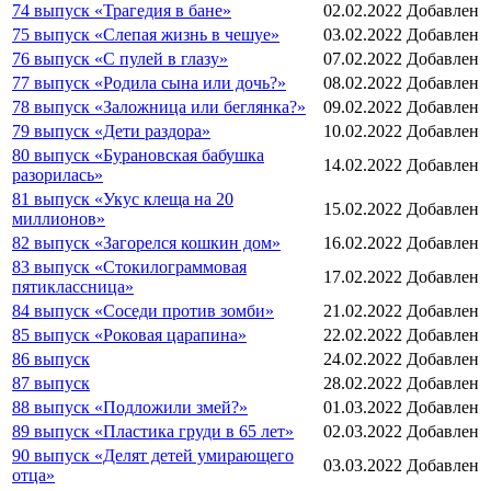
74 выпуск «Трагедия в бане»
02.02.2022
Добавлен
75 выпуск «Слепая жизнь в чешуе»
03.02.2022
Добавлен
76 выпуск «С пулей в глазу»
07.02.2022
Добавлен
77 выпуск «Родила сына или дочь?»
08.02.2022
Добавлен
78 выпуск «Заложница или беглянка?»
09.02.2022
Добавлен
79 выпуск «Дети раздора»
10.02.2022
Добавлен
80 выпуск «Бурановская бабушка
14.02.2022
Добавлен
разорилась»
81 выпуск «Укус клеща на 20
15.02.2022
Добавлен
миллионов»
82 выпуск «Загорелся кошкин дом»
16.02.2022
Добавлен
83 выпуск «Стокилограммовая
17.02.2022
Добавлен
пятиклассница»
84 выпуск «Соседи против зомби»
21.02.2022
Добавлен
85 выпуск «Роковая царапина»
22.02.2022
Добавлен
86 выпуск
24.02.2022
Добавлен
87 выпуск
28.02.2022
Добавлен
88 выпуск «Подложили змей?»
01.03.2022
Добавлен
89 выпуск «Пластика груди в 65 лет»
02.03.2022
Добавлен
90 выпуск «Делят детей умирающего
03.03.2022
Добавлен
отца»