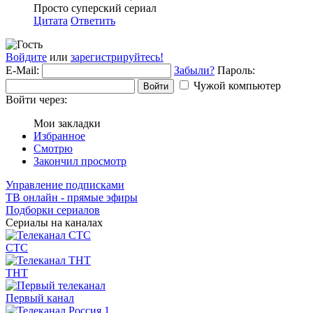
Просто суперский сериал
Цитата
Ответить
Войдите
или
зарегистрируйтесь!
E-Mail:
Забыли?
Пароль:
Чужой компьютер
Войти
Войти через:
Мои закладки
Избранное
Смотрю
Закончил просмотр
Управление подписками
ТВ онлайн - прямые эфиры
Подборки сериалов
Сериалы на каналах
СТС
ТНТ
Первый канал