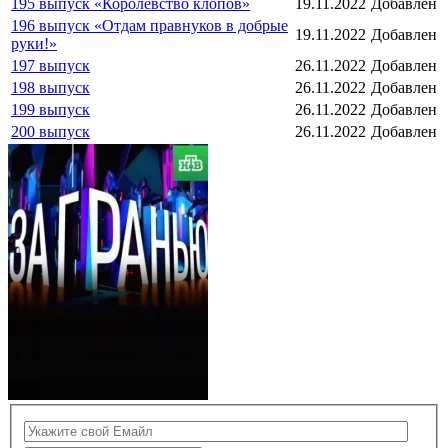
195 выпуск «Королевство клопов»
19.11.2022
Добавлен
196 выпуск «Отдам правнуков в добрые
19.11.2022
Добавлен
руки!»
197 выпуск
26.11.2022
Добавлен
198 выпуск
26.11.2022
Добавлен
199 выпуск
26.11.2022
Добавлен
200 выпуск
26.11.2022
Добавлен