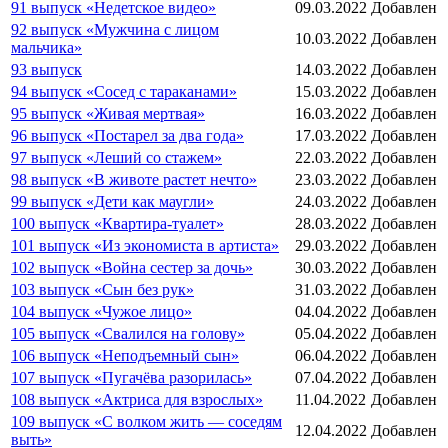
91 выпуск «Недетское видео»
09.03.2022
Добавлен
92 выпуск «Мужчина с лицом
10.03.2022
Добавлен
мальчика»
93 выпуск
14.03.2022
Добавлен
94 выпуск «Сосед с тараканами»
15.03.2022
Добавлен
95 выпуск «Живая мертвая»
16.03.2022
Добавлен
96 выпуск «Постарел за два года»
17.03.2022
Добавлен
97 выпуск «Леший со стажем»
22.03.2022
Добавлен
98 выпуск «В животе растет нечто»
23.03.2022
Добавлен
99 выпуск «Дети как маугли»
24.03.2022
Добавлен
100 выпуск «Квартира-туалет»
28.03.2022
Добавлен
101 выпуск «Из экономиста в артиста»
29.03.2022
Добавлен
102 выпуск «Война сестер за дочь»
30.03.2022
Добавлен
103 выпуск «Сын без рук»
31.03.2022
Добавлен
104 выпуск «Чужое лицо»
04.04.2022
Добавлен
105 выпуск «Свалился на голову»
05.04.2022
Добавлен
106 выпуск «Неподъемный сын»
06.04.2022
Добавлен
107 выпуск «Пугачёва разорилась»
07.04.2022
Добавлен
108 выпуск «Актриса для взрослых»
11.04.2022
Добавлен
109 выпуск «С волком жить — соседям
12.04.2022
Добавлен
выть»