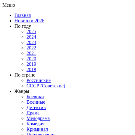
Меню
Главная
Новинки 2026
По году
2025
2024
2023
2022
2021
2020
2019
2018
По стране
Российские
СССР (Советские)
Жанры
Боевики
Военные
Детектив
Драма
Мелодрама
Комедия
Криминал
Приключения