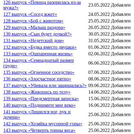
126 выпуск «Певица разорилась из-за
23.05.2022
Добавлен
мужа?»
127 выпуск «Сосед жжет»
24.05.2022
Добавлен
128 выпуск «Бой с животом»
25.05.2022
Добавлен
129 выпуск «Малыш раздора»
26.05.2022
Добавлен
130 выпуск «Сын будет дочкой?»
30.05.2022
Добавлен
131 выпуск «Недетский дом»
31.05.2022
Добавлен
132 выпуск «Будка вместо двушки»
01.06.2022
Добавлен
133 выпуск «Ошпаренная жизнь»
02.06.2022
Добавлен
134 выпуск «Семнадцатый размер
06.06.2022
Добавлен
груди»
135 выпуск «Огненное соседство»
07.06.2022
Добавлен
136 выпуск «Злосчастное пятно»
08.06.2022
Добавлен
137 выпуск «Убивала или защищалась?»
09.06.2022
Добавлен
138 выпуск «Живопись по телу»
14.06.2022
Добавлен
139 выпуск «Предсмертная записка»
15.06.2022
Добавлен
140 выпуск «Поднимите мне веко»
16.06.2022
Добавлен
141 выпуск «Лишился ног, рук и
25.06.2022
Добавлен
дочери»
142 выпуск «Хозяйка мусорной горы»
25.06.2022
Добавлен
143 выпуск «Четверть тонны веса»
25.06.2022
Добавлен