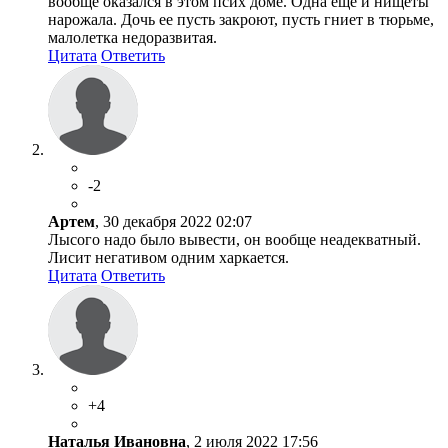
вообще оказался в этом псих доме. Одна еще и нищеты
нарожала. Дочь ее пусть закроют, пусть гниет в тюрьме,
малолетка недоразвитая.
Цитата
Ответить
-2
Артем
, 30 декабря 2022 02:07
Лысого надо было вывести, он вообще неадекватный.
Лисит негативом одним харкается.
Цитата
Ответить
+4
Наталья Ивановна
, 2 июля 2022 17:56