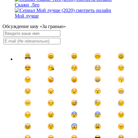
Скажи_Лео
Мой лучше
Обсуждение шоу «За гранью»