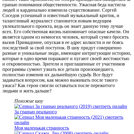
гранью понимания общественности. Ужасная беда настигла
людей и кардинально изменила существование. Сергей
Соседов успешный и известный музыкальный критик, и
талантливый журналист становится новым ведущим
увлекательного проекта, ведь он знает данную тему лучше
всех. Его собственная жизнь напоминает опасные качели. Он
является одним из немногих человек, который сумел бросить
вызов Примадонне, опуская в ее адрес колкости и не боясь
последствий за свой поступок. В шоу придут совершенно
разные и уникальные люди, имеющие интригующие историю,
которые в одно время поражают и пугают своей жестокостью
и откровенностью. Зрители и приглашенные от участников
программы сумеют узнать все детали произошедшего,
полностью изменив их дальнейшую судьбу. Все будут
задаваться вопросом, как можно выживать после такого
ужаса? Как герои смогли оставаться после пережитого
людьми и жить дальше?
Похожие шоу
За гранью реального
Моя маленькая странность