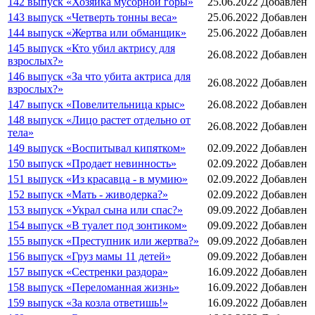
142 выпуск «Хозяйка мусорной горы»
25.06.2022
Добавлен
143 выпуск «Четверть тонны веса»
25.06.2022
Добавлен
144 выпуск «Жертва или обманщик»
25.06.2022
Добавлен
145 выпуск «Кто убил актрису для
26.08.2022
Добавлен
взрослых?»
146 выпуск «За что убита актриса для
26.08.2022
Добавлен
взрослых?»
147 выпуск «Повелительница крыс»
26.08.2022
Добавлен
148 выпуск «Лицо растет отдельно от
26.08.2022
Добавлен
тела»
149 выпуск «Воспитывал кипятком»
02.09.2022
Добавлен
150 выпуск «Продает невинность»
02.09.2022
Добавлен
151 выпуск «Из красавца - в мумию»
02.09.2022
Добавлен
152 выпуск «Мать - живодерка?»
02.09.2022
Добавлен
153 выпуск «Украл сына или спас?»
09.09.2022
Добавлен
154 выпуск «В туалет под зонтиком»
09.09.2022
Добавлен
155 выпуск «Преступник или жертва?»
09.09.2022
Добавлен
156 выпуск «Груз мамы 11 детей»
09.09.2022
Добавлен
157 выпуск «Сестренки раздора»
16.09.2022
Добавлен
158 выпуск «Переломанная жизнь»
16.09.2022
Добавлен
159 выпуск «За козла ответишь!»
16.09.2022
Добавлен