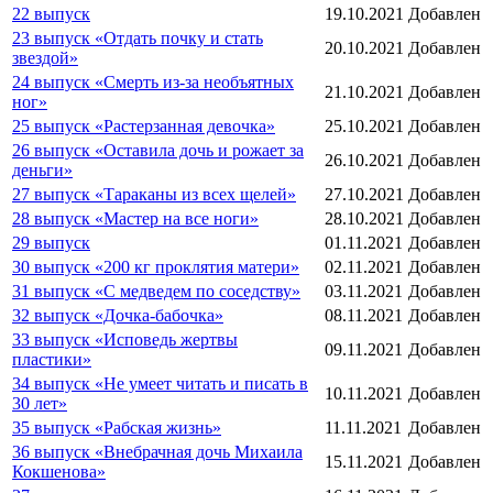
22 выпуск
19.10.2021
Добавлен
23 выпуск «Отдать почку и стать
20.10.2021
Добавлен
звездой»
24 выпуск «Смерть из-за необъятных
21.10.2021
Добавлен
ног»
25 выпуск «Растерзанная девочка»
25.10.2021
Добавлен
26 выпуск «Оставила дочь и рожает за
26.10.2021
Добавлен
деньги»
27 выпуск «Тараканы из всех щелей»
27.10.2021
Добавлен
28 выпуск «Мастер на все ноги»
28.10.2021
Добавлен
29 выпуск
01.11.2021
Добавлен
30 выпуск «200 кг проклятия матери»
02.11.2021
Добавлен
31 выпуск «С медведем по соседству»
03.11.2021
Добавлен
32 выпуск «Дочка-бабочка»
08.11.2021
Добавлен
33 выпуск «Исповедь жертвы
09.11.2021
Добавлен
пластики»
34 выпуск «Не умеет читать и писать в
10.11.2021
Добавлен
30 лет»
35 выпуск «Рабская жизнь»
11.11.2021
Добавлен
36 выпуск «Внебрачная дочь Михаила
15.11.2021
Добавлен
Кокшенова»