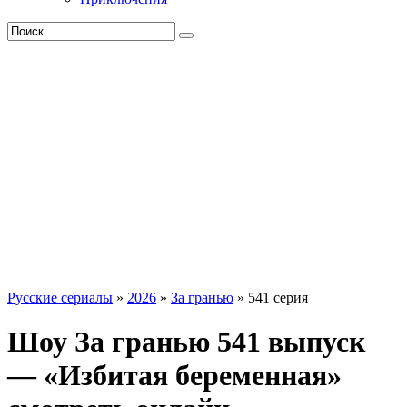
Русские сериалы
»
2026
»
За гранью
» 541 серия
Шоу За гранью 541 выпуск
— «Избитая беременная»