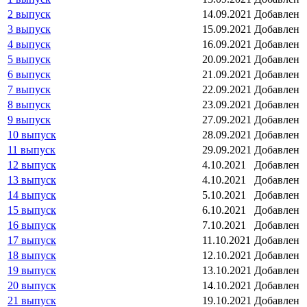
2 выпуск
14.09.2021
Добавлен
3 выпуск
15.09.2021
Добавлен
4 выпуск
16.09.2021
Добавлен
5 выпуск
20.09.2021
Добавлен
6 выпуск
21.09.2021
Добавлен
7 выпуск
22.09.2021
Добавлен
8 выпуск
23.09.2021
Добавлен
9 выпуск
27.09.2021
Добавлен
10 выпуск
28.09.2021
Добавлен
11 выпуск
29.09.2021
Добавлен
12 выпуск
4.10.2021
Добавлен
13 выпуск
4.10.2021
Добавлен
14 выпуск
5.10.2021
Добавлен
15 выпуск
6.10.2021
Добавлен
16 выпуск
7.10.2021
Добавлен
17 выпуск
11.10.2021
Добавлен
18 выпуск
12.10.2021
Добавлен
19 выпуск
13.10.2021
Добавлен
20 выпуск
14.10.2021
Добавлен
21 выпуск
19.10.2021
Добавлен