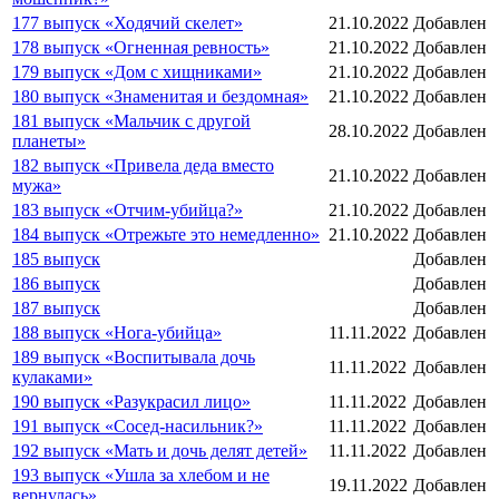
177 выпуск «Ходячий скелет»
21.10.2022
Добавлен
178 выпуск «Огненная ревность»
21.10.2022
Добавлен
179 выпуск «Дом с хищниками»
21.10.2022
Добавлен
180 выпуск «Знаменитая и бездомная»
21.10.2022
Добавлен
181 выпуск «Мальчик с другой
28.10.2022
Добавлен
планеты»
182 выпуск «Привела деда вместо
21.10.2022
Добавлен
мужа»
183 выпуск «Отчим-убийца?»
21.10.2022
Добавлен
184 выпуск «Отрежьте это немедленно»
21.10.2022
Добавлен
185 выпуск
Добавлен
186 выпуск
Добавлен
187 выпуск
Добавлен
188 выпуск «Нога-убийца»
11.11.2022
Добавлен
189 выпуск «Воспитывала дочь
11.11.2022
Добавлен
кулаками»
190 выпуск «Разукрасил лицо»
11.11.2022
Добавлен
191 выпуск «Сосед-насильник?»
11.11.2022
Добавлен
192 выпуск «Мать и дочь делят детей»
11.11.2022
Добавлен
193 выпуск «Ушла за хлебом и не
19.11.2022
Добавлен
вернулась»