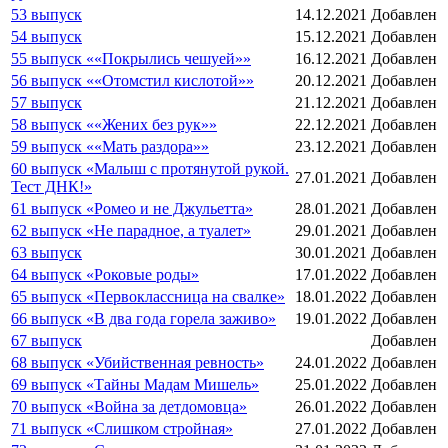
53 выпуск
14.12.2021
Добавлен
54 выпуск
15.12.2021
Добавлен
55 выпуск ««Покрылись чешуей»»
16.12.2021
Добавлен
56 выпуск ««Отомстил кислотой»»
20.12.2021
Добавлен
57 выпуск
21.12.2021
Добавлен
58 выпуск ««Жених без рук»»
22.12.2021
Добавлен
59 выпуск ««Мать раздора»»
23.12.2021
Добавлен
60 выпуск «Малыш с протянутой рукой.
27.01.2021
Добавлен
Тест ДНК!»
61 выпуск «Ромео и не Джульетта»
28.01.2021
Добавлен
62 выпуск «Не парадное, а туалет»
29.01.2021
Добавлен
63 выпуск
30.01.2021
Добавлен
64 выпуск «Роковые роды»
17.01.2022
Добавлен
65 выпуск «Первоклассница на свалке»
18.01.2022
Добавлен
66 выпуск «В два года горела заживо»
19.01.2022
Добавлен
67 выпуск
Добавлен
68 выпуск «Убийственная ревность»
24.01.2022
Добавлен
69 выпуск «Тайны Мадам Мишель»
25.01.2022
Добавлен
70 выпуск «Война за детдомовца»
26.01.2022
Добавлен
71 выпуск «Слишком стройная»
27.01.2022
Добавлен