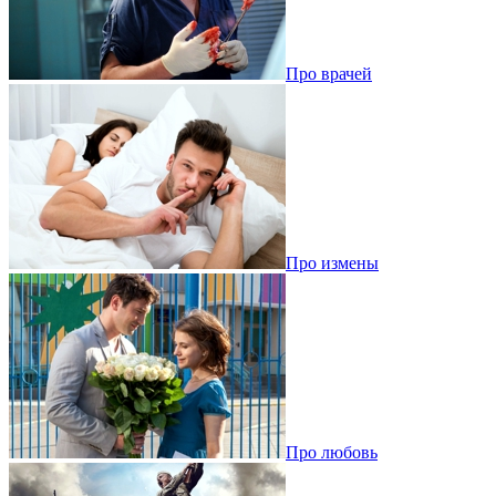
Про врачей
Про измены
Про любовь