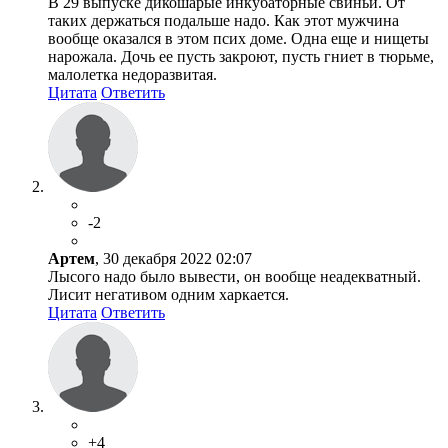
В 29 выпуске дикошарые инкубаторные свиньи. От
таких держаться подальше надо. Как этот мужчина
вообще оказался в этом псих доме. Одна еще и нищеты
нарожала. Дочь ее пусть закроют, пусть гниет в тюрьме,
малолетка недоразвитая.
Цитата
Ответить
-2
Артем
, 30 декабря 2022 02:07
Лысого надо было вывести, он вообще неадекватный.
Лисит негативом одним харкается.
Цитата
Ответить
+4