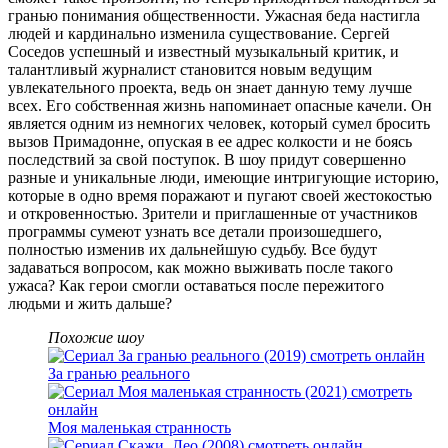
гранью понимания общественности. Ужасная беда настигла
людей и кардинально изменила существование. Сергей
Соседов успешный и известный музыкальный критик, и
талантливый журналист становится новым ведущим
увлекательного проекта, ведь он знает данную тему лучше
всех. Его собственная жизнь напоминает опасные качели. Он
является одним из немногих человек, который сумел бросить
вызов Примадонне, опуская в ее адрес колкости и не боясь
последствий за свой поступок. В шоу придут совершенно
разные и уникальные люди, имеющие интригующие историю,
которые в одно время поражают и пугают своей жестокостью
и откровенностью. Зрители и приглашенные от участников
программы сумеют узнать все детали произошедшего,
полностью изменив их дальнейшую судьбу. Все будут
задаваться вопросом, как можно выживать после такого
ужаса? Как герои смогли оставаться после пережитого
людьми и жить дальше?
Похожие шоу
За гранью реального
Моя маленькая странность