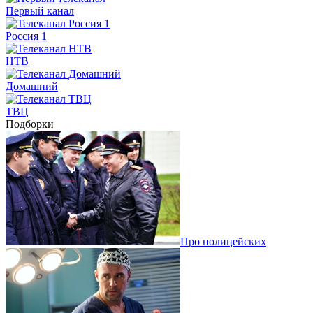
Первый канал
Россия 1
НТВ
Домашний
ТВЦ
Подборки
Про полицейских