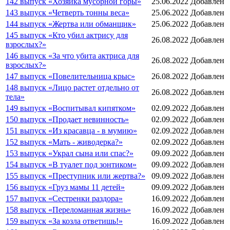
142 выпуск «Хозяйка мусорной горы»
25.06.2022
Добавлен
143 выпуск «Четверть тонны веса»
25.06.2022
Добавлен
144 выпуск «Жертва или обманщик»
25.06.2022
Добавлен
145 выпуск «Кто убил актрису для
26.08.2022
Добавлен
взрослых?»
146 выпуск «За что убита актриса для
26.08.2022
Добавлен
взрослых?»
147 выпуск «Повелительница крыс»
26.08.2022
Добавлен
148 выпуск «Лицо растет отдельно от
26.08.2022
Добавлен
тела»
149 выпуск «Воспитывал кипятком»
02.09.2022
Добавлен
150 выпуск «Продает невинность»
02.09.2022
Добавлен
151 выпуск «Из красавца - в мумию»
02.09.2022
Добавлен
152 выпуск «Мать - живодерка?»
02.09.2022
Добавлен
153 выпуск «Украл сына или спас?»
09.09.2022
Добавлен
154 выпуск «В туалет под зонтиком»
09.09.2022
Добавлен
155 выпуск «Преступник или жертва?»
09.09.2022
Добавлен
156 выпуск «Груз мамы 11 детей»
09.09.2022
Добавлен
157 выпуск «Сестренки раздора»
16.09.2022
Добавлен
158 выпуск «Переломанная жизнь»
16.09.2022
Добавлен
159 выпуск «За козла ответишь!»
16.09.2022
Добавлен