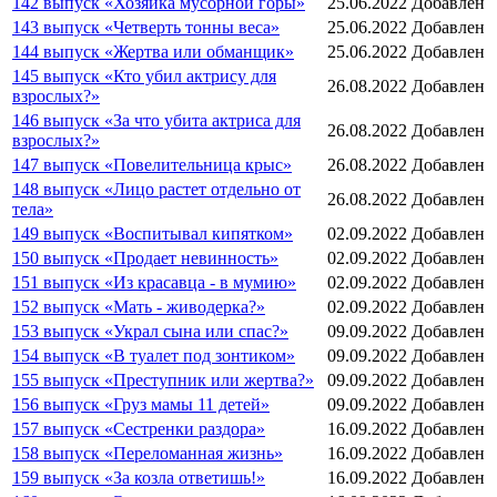
142 выпуск «Хозяйка мусорной горы»
25.06.2022
Добавлен
143 выпуск «Четверть тонны веса»
25.06.2022
Добавлен
144 выпуск «Жертва или обманщик»
25.06.2022
Добавлен
145 выпуск «Кто убил актрису для
26.08.2022
Добавлен
взрослых?»
146 выпуск «За что убита актриса для
26.08.2022
Добавлен
взрослых?»
147 выпуск «Повелительница крыс»
26.08.2022
Добавлен
148 выпуск «Лицо растет отдельно от
26.08.2022
Добавлен
тела»
149 выпуск «Воспитывал кипятком»
02.09.2022
Добавлен
150 выпуск «Продает невинность»
02.09.2022
Добавлен
151 выпуск «Из красавца - в мумию»
02.09.2022
Добавлен
152 выпуск «Мать - живодерка?»
02.09.2022
Добавлен
153 выпуск «Украл сына или спас?»
09.09.2022
Добавлен
154 выпуск «В туалет под зонтиком»
09.09.2022
Добавлен
155 выпуск «Преступник или жертва?»
09.09.2022
Добавлен
156 выпуск «Груз мамы 11 детей»
09.09.2022
Добавлен
157 выпуск «Сестренки раздора»
16.09.2022
Добавлен
158 выпуск «Переломанная жизнь»
16.09.2022
Добавлен
159 выпуск «За козла ответишь!»
16.09.2022
Добавлен