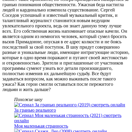
гранью понимания общественности. Ужасная беда настигла
людей и кардинально изменила существование. Сергей
Соседов успешный и известный музыкальный критик, и
талантливый журналист становится новым ведущим
увлекательного проекта, ведь он знает данную тему лучше
всех. Его собственная жизнь напоминает опасные качели. Он
является одним из немногих человек, который сумел бросить
вызов Примадонне, опуская в ее адрес колкости и не боясь
последствий за свой поступок. В шоу придут совершенно
разные и уникальные люди, имеющие интригующие историю,
которые в одно время поражают и пугают своей жестокостью
и откровенностью. Зрители и приглашенные от участников
программы сумеют узнать все детали произошедшего,
полностью изменив их дальнейшую судьбу. Все будут
задаваться вопросом, как можно выживать после такого
ужаса? Как герои смогли оставаться после пережитого
людьми и жить дальше?
Похожие шоу
За гранью реального
Моя маленькая странность