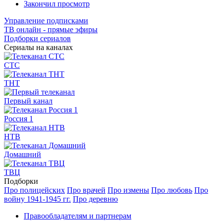
Закончил просмотр
Управление подписками
ТВ онлайн - прямые эфиры
Подборки сериалов
Сериалы на каналах
СТС
ТНТ
Первый канал
Россия 1
НТВ
Домашний
ТВЦ
Подборки
Про полицейских
Про врачей
Про измены
Про любовь
Про
войну 1941-1945 гг.
Про деревню
Правообладателям и партнерам