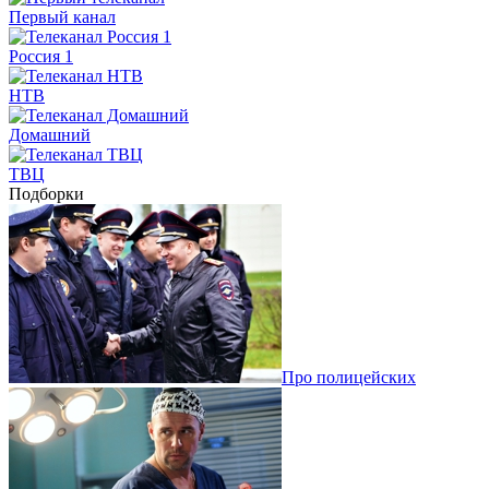
Первый канал
Россия 1
НТВ
Домашний
ТВЦ
Подборки
Про полицейских