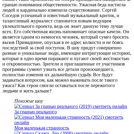
гранью понимания общественности. Ужасная беда настигла
людей и кардинально изменила существование. Сергей
Соседов успешный и известный музыкальный критик, и
талантливый журналист становится новым ведущим
увлекательного проекта, ведь он знает данную тему лучше
всех. Его собственная жизнь напоминает опасные качели. Он
является одним из немногих человек, который сумел бросить
вызов Примадонне, опуская в ее адрес колкости и не боясь
последствий за свой поступок. В шоу придут совершенно
разные и уникальные люди, имеющие интригующие историю,
которые в одно время поражают и пугают своей жестокостью
и откровенностью. Зрители и приглашенные от участников
программы сумеют узнать все детали произошедшего,
полностью изменив их дальнейшую судьбу. Все будут
задаваться вопросом, как можно выживать после такого
ужаса? Как герои смогли оставаться после пережитого
людьми и жить дальше?
Похожие шоу
За гранью реального
Моя маленькая странность