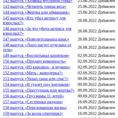
142 выпуск «Хозяйка мусорной горы»
25.06.2022
Добавлен
143 выпуск «Четверть тонны веса»
25.06.2022
Добавлен
144 выпуск «Жертва или обманщик»
25.06.2022
Добавлен
145 выпуск «Кто убил актрису для
26.08.2022
Добавлен
взрослых?»
146 выпуск «За что убита актриса для
26.08.2022
Добавлен
взрослых?»
147 выпуск «Повелительница крыс»
26.08.2022
Добавлен
148 выпуск «Лицо растет отдельно от
26.08.2022
Добавлен
тела»
149 выпуск «Воспитывал кипятком»
02.09.2022
Добавлен
150 выпуск «Продает невинность»
02.09.2022
Добавлен
151 выпуск «Из красавца - в мумию»
02.09.2022
Добавлен
152 выпуск «Мать - живодерка?»
02.09.2022
Добавлен
153 выпуск «Украл сына или спас?»
09.09.2022
Добавлен
154 выпуск «В туалет под зонтиком»
09.09.2022
Добавлен
155 выпуск «Преступник или жертва?»
09.09.2022
Добавлен
156 выпуск «Груз мамы 11 детей»
09.09.2022
Добавлен
157 выпуск «Сестренки раздора»
16.09.2022
Добавлен
158 выпуск «Переломанная жизнь»
16.09.2022
Добавлен
159 выпуск «За козла ответишь!»
16.09.2022
Добавлен