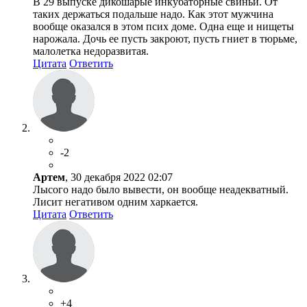
В 29 выпуске дикошарые инкубаторные свиньи. От
таких держаться подальше надо. Как этот мужчина
вообще оказался в этом псих доме. Одна еще и нищеты
нарожала. Дочь ее пусть закроют, пусть гниет в тюрьме,
малолетка недоразвитая.
Цитата
Ответить
-2
Артем
, 30 декабря 2022 02:07
Лысого надо было вывести, он вообще неадекватный.
Лисит негативом одним харкается.
Цитата
Ответить
+4