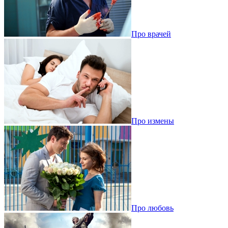
Про врачей
Про измены
Про любовь