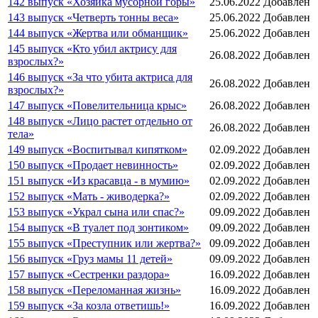
142 выпуск «Хозяйка мусорной горы»
25.06.2022
Добавлен
143 выпуск «Четверть тонны веса»
25.06.2022
Добавлен
144 выпуск «Жертва или обманщик»
25.06.2022
Добавлен
145 выпуск «Кто убил актрису для
26.08.2022
Добавлен
взрослых?»
146 выпуск «За что убита актриса для
26.08.2022
Добавлен
взрослых?»
147 выпуск «Повелительница крыс»
26.08.2022
Добавлен
148 выпуск «Лицо растет отдельно от
26.08.2022
Добавлен
тела»
149 выпуск «Воспитывал кипятком»
02.09.2022
Добавлен
150 выпуск «Продает невинность»
02.09.2022
Добавлен
151 выпуск «Из красавца - в мумию»
02.09.2022
Добавлен
152 выпуск «Мать - живодерка?»
02.09.2022
Добавлен
153 выпуск «Украл сына или спас?»
09.09.2022
Добавлен
154 выпуск «В туалет под зонтиком»
09.09.2022
Добавлен
155 выпуск «Преступник или жертва?»
09.09.2022
Добавлен
156 выпуск «Груз мамы 11 детей»
09.09.2022
Добавлен
157 выпуск «Сестренки раздора»
16.09.2022
Добавлен
158 выпуск «Переломанная жизнь»
16.09.2022
Добавлен
159 выпуск «За козла ответишь!»
16.09.2022
Добавлен