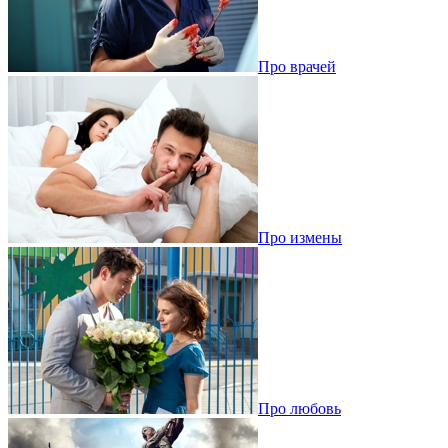
Про врачей
Про измены
Про любовь