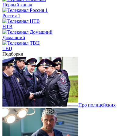
Первый канал
Россия 1
НТВ
Домашний
ТВЦ
Подборки
Про полицейских