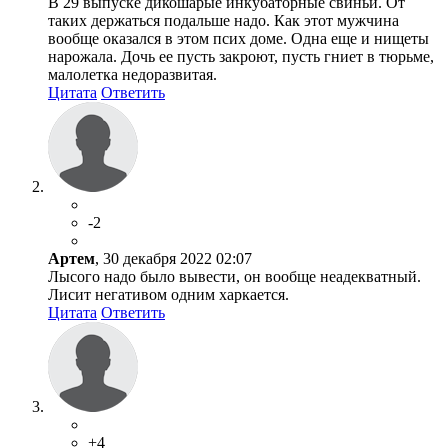
В 29 выпуске дикошарые инкубаторные свиньи. От
таких держаться подальше надо. Как этот мужчина
вообще оказался в этом псих доме. Одна еще и нищеты
нарожала. Дочь ее пусть закроют, пусть гниет в тюрьме,
малолетка недоразвитая.
Цитата
Ответить
-2
Артем
, 30 декабря 2022 02:07
Лысого надо было вывести, он вообще неадекватный.
Лисит негативом одним харкается.
Цитата
Ответить
+4