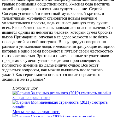
гранью понимания общественности. Ужасная беда настигла
людей и кардинально изменила существование. Сергей
Соседов успешный и известный музыкальный критик, и
талантливый журналист становится новым ведущим
увлекательного проекта, ведь он знает данную тему лучше
всех. Его собственная жизнь напоминает опасные качели. Он
является одним из немногих человек, который сумел бросить
вызов Примадонне, опуская в ее адрес колкости и не боясь
последствий за свой поступок. В шоу придут совершенно
разные и уникальные люди, имеющие интригующие историю,
которые в одно время поражают и пугают своей жестокостью
и откровенностью. Зрители и приглашенные от участников
программы сумеют узнать все детали произошедшего,
полностью изменив их дальнейшую судьбу. Все будут
задаваться вопросом, как можно выживать после такого
ужаса? Как герои смогли оставаться после пережитого
людьми и жить дальше?
Похожие шоу
За гранью реального
Моя маленькая странность