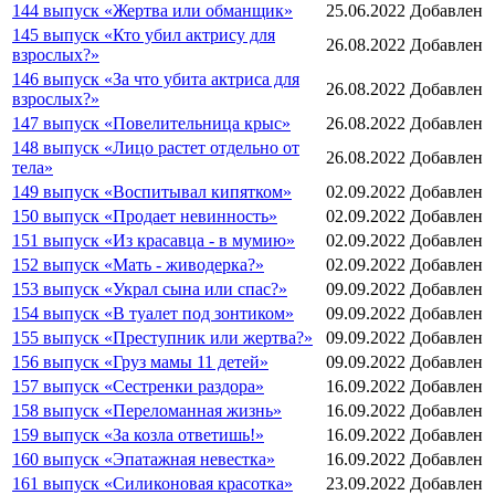
144 выпуск «Жертва или обманщик»
25.06.2022
Добавлен
145 выпуск «Кто убил актрису для
26.08.2022
Добавлен
взрослых?»
146 выпуск «За что убита актриса для
26.08.2022
Добавлен
взрослых?»
147 выпуск «Повелительница крыс»
26.08.2022
Добавлен
148 выпуск «Лицо растет отдельно от
26.08.2022
Добавлен
тела»
149 выпуск «Воспитывал кипятком»
02.09.2022
Добавлен
150 выпуск «Продает невинность»
02.09.2022
Добавлен
151 выпуск «Из красавца - в мумию»
02.09.2022
Добавлен
152 выпуск «Мать - живодерка?»
02.09.2022
Добавлен
153 выпуск «Украл сына или спас?»
09.09.2022
Добавлен
154 выпуск «В туалет под зонтиком»
09.09.2022
Добавлен
155 выпуск «Преступник или жертва?»
09.09.2022
Добавлен
156 выпуск «Груз мамы 11 детей»
09.09.2022
Добавлен
157 выпуск «Сестренки раздора»
16.09.2022
Добавлен
158 выпуск «Переломанная жизнь»
16.09.2022
Добавлен
159 выпуск «За козла ответишь!»
16.09.2022
Добавлен
160 выпуск «Эпатажная невестка»
16.09.2022
Добавлен
161 выпуск «Силиконовая красотка»
23.09.2022
Добавлен