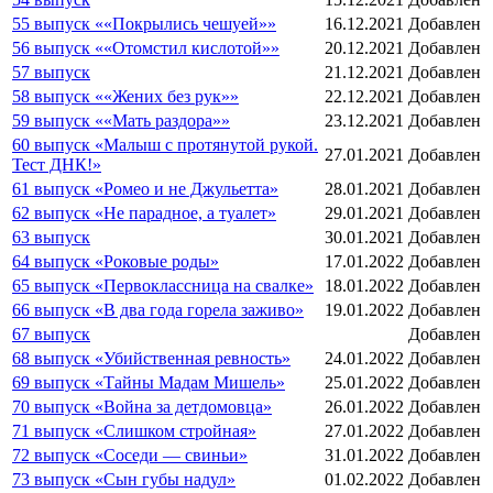
55 выпуск ««Покрылись чешуей»»
16.12.2021
Добавлен
56 выпуск ««Отомстил кислотой»»
20.12.2021
Добавлен
57 выпуск
21.12.2021
Добавлен
58 выпуск ««Жених без рук»»
22.12.2021
Добавлен
59 выпуск ««Мать раздора»»
23.12.2021
Добавлен
60 выпуск «Малыш с протянутой рукой.
27.01.2021
Добавлен
Тест ДНК!»
61 выпуск «Ромео и не Джульетта»
28.01.2021
Добавлен
62 выпуск «Не парадное, а туалет»
29.01.2021
Добавлен
63 выпуск
30.01.2021
Добавлен
64 выпуск «Роковые роды»
17.01.2022
Добавлен
65 выпуск «Первоклассница на свалке»
18.01.2022
Добавлен
66 выпуск «В два года горела заживо»
19.01.2022
Добавлен
67 выпуск
Добавлен
68 выпуск «Убийственная ревность»
24.01.2022
Добавлен
69 выпуск «Тайны Мадам Мишель»
25.01.2022
Добавлен
70 выпуск «Война за детдомовца»
26.01.2022
Добавлен
71 выпуск «Слишком стройная»
27.01.2022
Добавлен
72 выпуск «Соседи — свиньи»
31.01.2022
Добавлен
73 выпуск «Сын губы надул»
01.02.2022
Добавлен