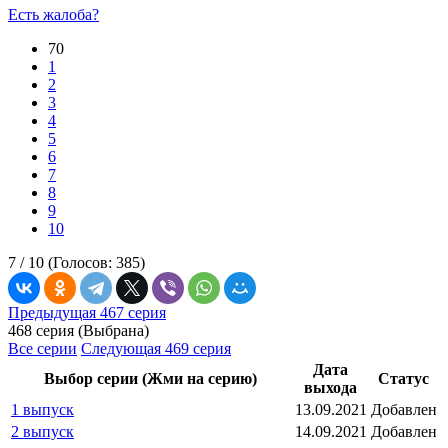
Есть жалоба?
70
1
2
3
4
5
6
7
8
9
10
7 /
10
(Голосов:
385
)
Предыдущая 467 серия
468 серия (Выбрана)
Все серии
Следующая 469 серия
Дата
Выбор серии (Жми на серию)
Статус
выхода
1 выпуск
13.09.2021
Добавлен
2 выпуск
14.09.2021
Добавлен