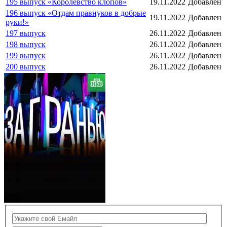
195 выпуск «Королевство клопов»
19.11.2022
Добавлен
196 выпуск «Отдам правнуков в добрые
19.11.2022
Добавлен
руки!»
197 выпуск
26.11.2022
Добавлен
198 выпуск
26.11.2022
Добавлен
199 выпуск
26.11.2022
Добавлен
200 выпуск
26.11.2022
Добавлен