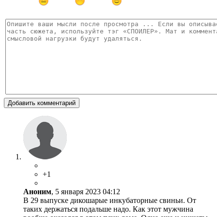
Добавить комментарий
+1
Аноним
, 5 января 2023 04:12
В 29 выпуске дикошарые инкубаторные свиньи. От
таких держаться подальше надо. Как этот мужчина