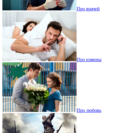
Про врачей
Про измены
Про любовь