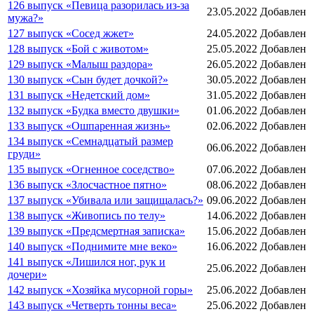
126 выпуск «Певица разорилась из-за
23.05.2022
Добавлен
мужа?»
127 выпуск «Сосед жжет»
24.05.2022
Добавлен
128 выпуск «Бой с животом»
25.05.2022
Добавлен
129 выпуск «Малыш раздора»
26.05.2022
Добавлен
130 выпуск «Сын будет дочкой?»
30.05.2022
Добавлен
131 выпуск «Недетский дом»
31.05.2022
Добавлен
132 выпуск «Будка вместо двушки»
01.06.2022
Добавлен
133 выпуск «Ошпаренная жизнь»
02.06.2022
Добавлен
134 выпуск «Семнадцатый размер
06.06.2022
Добавлен
груди»
135 выпуск «Огненное соседство»
07.06.2022
Добавлен
136 выпуск «Злосчастное пятно»
08.06.2022
Добавлен
137 выпуск «Убивала или защищалась?»
09.06.2022
Добавлен
138 выпуск «Живопись по телу»
14.06.2022
Добавлен
139 выпуск «Предсмертная записка»
15.06.2022
Добавлен
140 выпуск «Поднимите мне веко»
16.06.2022
Добавлен
141 выпуск «Лишился ног, рук и
25.06.2022
Добавлен
дочери»
142 выпуск «Хозяйка мусорной горы»
25.06.2022
Добавлен
143 выпуск «Четверть тонны веса»
25.06.2022
Добавлен