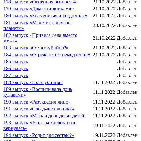
178 выпуск «Огненная ревность»
21.10.2022
Добавлен
179 выпуск «Дом с хищниками»
21.10.2022
Добавлен
180 выпуск «Знаменитая и бездомная»
21.10.2022
Добавлен
181 выпуск «Мальчик с другой
28.10.2022
Добавлен
планеты»
182 выпуск «Привела деда вместо
21.10.2022
Добавлен
мужа»
183 выпуск «Отчим-убийца?»
21.10.2022
Добавлен
184 выпуск «Отрежьте это немедленно»
21.10.2022
Добавлен
185 выпуск
Добавлен
186 выпуск
Добавлен
187 выпуск
Добавлен
188 выпуск «Нога-убийца»
11.11.2022
Добавлен
189 выпуск «Воспитывала дочь
11.11.2022
Добавлен
кулаками»
190 выпуск «Разукрасил лицо»
11.11.2022
Добавлен
191 выпуск «Сосед-насильник?»
11.11.2022
Добавлен
192 выпуск «Мать и дочь делят детей»
11.11.2022
Добавлен
193 выпуск «Ушла за хлебом и не
19.11.2022
Добавлен
вернулась»
194 выпуск «Родит для сестры?»
19.11.2022
Добавлен