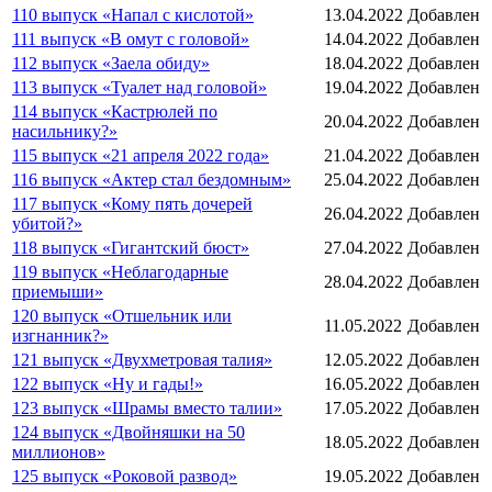
110 выпуск «Напал с кислотой»
13.04.2022
Добавлен
111 выпуск «В омут с головой»
14.04.2022
Добавлен
112 выпуск «Заела обиду»
18.04.2022
Добавлен
113 выпуск «Туалет над головой»
19.04.2022
Добавлен
114 выпуск «Кастрюлей по
20.04.2022
Добавлен
насильнику?»
115 выпуск «21 апреля 2022 года»
21.04.2022
Добавлен
116 выпуск «Актер стал бездомным»
25.04.2022
Добавлен
117 выпуск «Кому пять дочерей
26.04.2022
Добавлен
убитой?»
118 выпуск «Гигантский бюст»
27.04.2022
Добавлен
119 выпуск «Неблагодарные
28.04.2022
Добавлен
приемыши»
120 выпуск «Отшельник или
11.05.2022
Добавлен
изгнанник?»
121 выпуск «Двухметровая талия»
12.05.2022
Добавлен
122 выпуск «Ну и гады!»
16.05.2022
Добавлен
123 выпуск «Шрамы вместо талии»
17.05.2022
Добавлен
124 выпуск «Двойняшки на 50
18.05.2022
Добавлен
миллионов»
125 выпуск «Роковой развод»
19.05.2022
Добавлен