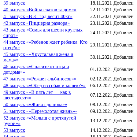
39 выпуск
18.11.2021
Добавлен
40 выпуск «Война сватов за дом»»
22.11.2021
Добавлен
41 выпуск «В 31 год весит 40кг»
22.11.2021
Добавлен
42 выпуск «Пиццерия раздора»
23.11.2021
Добавлен
43 выпуск «Семья для шести круглых
24.11.2021
Добавлен
сирот»
44 выпуск ««Ребенок ждет ребенка. Кто
29.11.2021
Добавлен
отец?»»
45 выпуск ««Хрустальная жена и
30.11.2021
Добавлен
мама»»
46 выпуск ««Спасите от отца и
01.12.2021
Добавлен
детдома»»
47 выпуск ««Рожает альбиносов»»
02.12.2021
Добавлен
48 выпуск ««Обед из собак и кошек?»»
06.12.2021
Добавлен
49 выпуск ««В пять лет — как в
07.12.2021
Добавлен
шестьдесят»»
50 выпуск ««Живот до пола»»
08.12.2021
Добавлен
51 выпуск ««Перемолотая жизнь»»
09.12.2021
Добавлен
52 выпуск ««Малыш с протянутой
13.12.2021
Добавлен
рукой»»
53 выпуск
14.12.2021
Добавлен
54 выпуск
15.12.2021
Добавлен