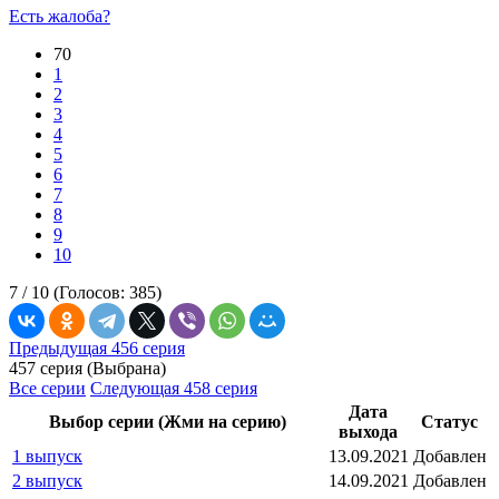
Есть жалоба?
70
1
2
3
4
5
6
7
8
9
10
7 /
10
(Голосов:
385
)
Предыдущая 456 серия
457 серия (Выбрана)
Все серии
Следующая 458 серия
Дата
Выбор серии (Жми на серию)
Статус
выхода
1 выпуск
13.09.2021
Добавлен
2 выпуск
14.09.2021
Добавлен