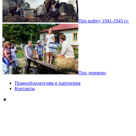
Про войну 1941-1945 гг.
Про деревню
Правообладателям и партнерам
Контакты
▲