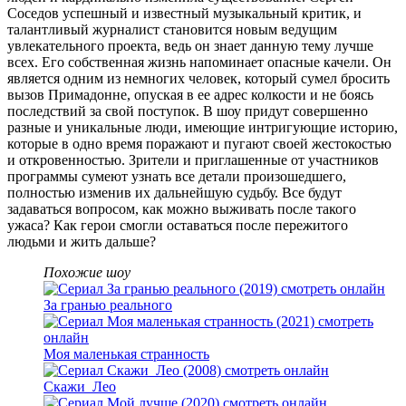
Соседов успешный и известный музыкальный критик, и
талантливый журналист становится новым ведущим
увлекательного проекта, ведь он знает данную тему лучше
всех. Его собственная жизнь напоминает опасные качели. Он
является одним из немногих человек, который сумел бросить
вызов Примадонне, опуская в ее адрес колкости и не боясь
последствий за свой поступок. В шоу придут совершенно
разные и уникальные люди, имеющие интригующие историю,
которые в одно время поражают и пугают своей жестокостью
и откровенностью. Зрители и приглашенные от участников
программы сумеют узнать все детали произошедшего,
полностью изменив их дальнейшую судьбу. Все будут
задаваться вопросом, как можно выживать после такого
ужаса? Как герои смогли оставаться после пережитого
людьми и жить дальше?
Похожие шоу
За гранью реального
Моя маленькая странность
Скажи_Лео