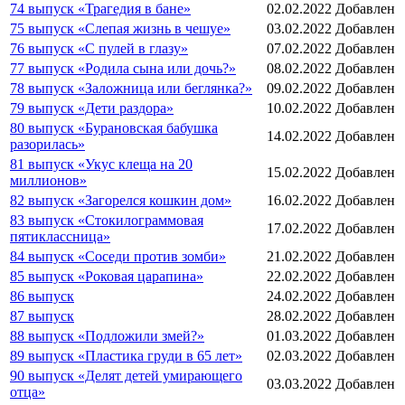
74 выпуск «Трагедия в бане»
02.02.2022
Добавлен
75 выпуск «Слепая жизнь в чешуе»
03.02.2022
Добавлен
76 выпуск «С пулей в глазу»
07.02.2022
Добавлен
77 выпуск «Родила сына или дочь?»
08.02.2022
Добавлен
78 выпуск «Заложница или беглянка?»
09.02.2022
Добавлен
79 выпуск «Дети раздора»
10.02.2022
Добавлен
80 выпуск «Бурановская бабушка
14.02.2022
Добавлен
разорилась»
81 выпуск «Укус клеща на 20
15.02.2022
Добавлен
миллионов»
82 выпуск «Загорелся кошкин дом»
16.02.2022
Добавлен
83 выпуск «Стокилограммовая
17.02.2022
Добавлен
пятиклассница»
84 выпуск «Соседи против зомби»
21.02.2022
Добавлен
85 выпуск «Роковая царапина»
22.02.2022
Добавлен
86 выпуск
24.02.2022
Добавлен
87 выпуск
28.02.2022
Добавлен
88 выпуск «Подложили змей?»
01.03.2022
Добавлен
89 выпуск «Пластика груди в 65 лет»
02.03.2022
Добавлен
90 выпуск «Делят детей умирающего
03.03.2022
Добавлен
отца»